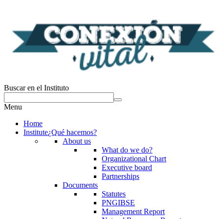
Buscar en el Instituto
Menu
Home
Institute
¿Qué hacemos?
About us
What do we do?
Organizational Chart
Executive board
Partnerships
Documents
Statutes
PNGIBSE
Management Report