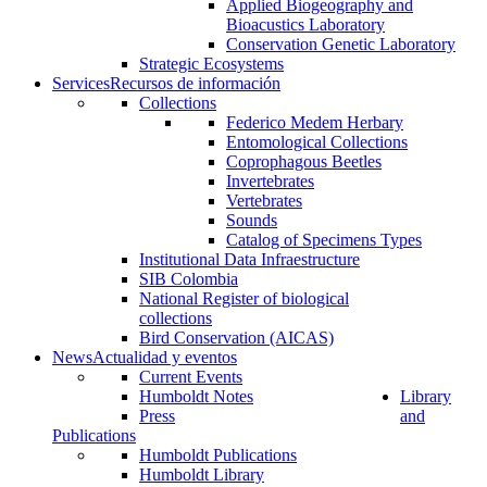
Applied Biogeography and
Bioacustics Laboratory
Conservation Genetic Laboratory
Strategic Ecosystems
Services
Recursos de información
Collections
Federico Medem Herbary
Entomological Collections
Coprophagous Beetles
Invertebrates
Vertebrates
Sounds
Catalog of Specimens Types
Institutional Data Infraestructure
SIB Colombia
National Register of biological
collections
Bird Conservation (AICAS)
News
Actualidad y eventos
Current Events
Humboldt Notes
Library
Press
and
Publications
Humboldt Publications
Humboldt Library