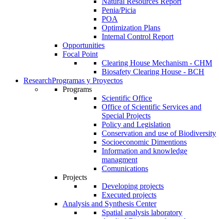
Natural Resources Report
Penia/Picia
POA
Optimization Plans
Internal Control Report
Opportunities
Focal Point
Clearing House Mechanism - CHM
Biosafety Clearing House - BCH
Research
Programas y Proyectos
Programs
Scientific Office
Office of Scientific Services and
Special Projects
Policy and Legislation
Conservation and use of Biodiversity
Socioeconomic Dimentions
Information and knowledge
managment
Comunications
Projects
Developing projects
Executed projects
Analysis and Synthesis Center
Spatial analysis laboratory