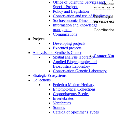
Office of Scientific Services and
en decisione
Special Projects
cultural del 
Policy and Legislation
Conservation and use of Biodiversity
En otras pal
Socioeconomic Dimentions
servicios ec
Information and knowledge
managment
Coordinador
Comunications
Projects
Developing projects
Executed projects
Analysis and Synthesis Center
Conoce Nue
Spatial analysis laboratory
Applied Biogeography and
Bioacustics Laboratory
Conservation Genetic Laboratory
Strategic Ecosystems
Collections
Federico Medem Herbary
Entomological Collections
Coprophagous Beetles
Invertebrates
Vertebrates
Sounds
Catalog of Specimens Types