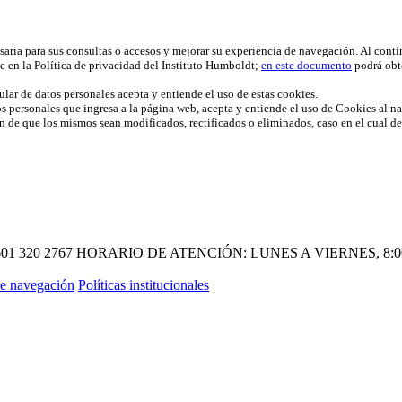
esaria para sus consultas o accesos y mejorar su experiencia de navegación. Al cont
e en la Política de privacidad del Instituto Humboldt;
en este documento
podrá obt
ular de datos personales acepta y entiende el uso de estas cookies.
os personales que ingresa a la página web, acepta y entiende el uso de Cookies al nav
fin de que los mismos sean modificados, rectificados o eliminados, caso en el cual d
601 320 2767
HORARIO DE ATENCIÓN: LUNES A VIERNES, 8:00 A
e navegación
Políticas institucionales