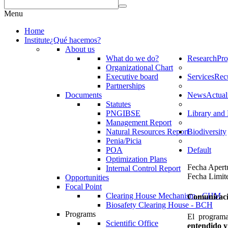
Menu
Home
Institute
¿Qué hacemos?
About us
What do we do?
Research
Pro
Organizational Chart
Executive board
Services
Rec
Partnerships
Documents
News
Actual
Statutes
PNGIBSE
Library and 
Management Report
Natural Resources Report
Biodiversity
Penia/Picia
POA
Default
Optimization Plans
Fecha Apert
Internal Control Report
Fecha Limit
Opportunities
Focal Point
Clearing House Mechanism - CHM
Comunicaci
Biosafety Clearing House - BCH
Programs
El programa 
Scientific Office
entendido 