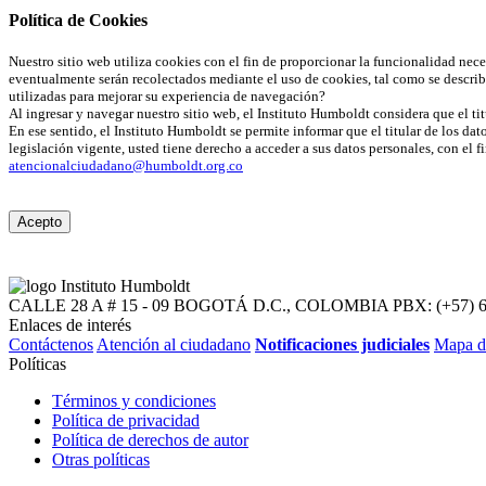
Política de Cookies
Nuestro sitio web utiliza cookies con el fin de proporcionar la funcionalidad nec
eventualmente serán recolectados mediante el uso de cookies, tal como se describ
utilizadas para mejorar su experiencia de navegación?
Al ingresar y navegar nuestro sitio web, el Instituto Humboldt considera que el tit
En ese sentido, el Instituto Humboldt se permite informar que el titular de los dat
legislación vigente, usted tiene derecho a acceder a sus datos personales, con el 
atencionalciudadano@humboldt.org.co
Acepto
CALLE 28 A # 15 - 09
BOGOTÁ D.C., COLOMBIA
PBX: (+57) 
Enlaces de interés
Contáctenos
Atención al ciudadano
Notificaciones judiciales
Mapa d
Políticas
Términos y condiciones
Política de privacidad
Política de derechos de autor
Otras políticas