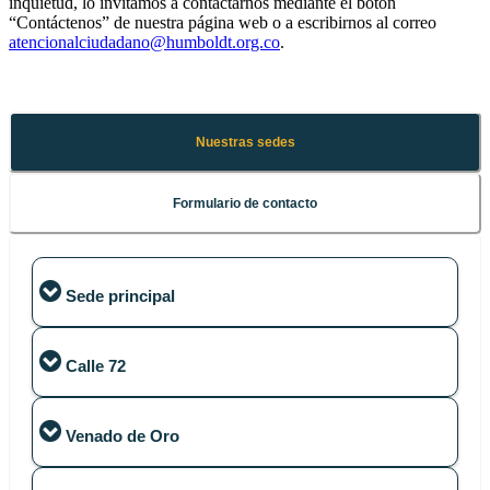
inquietud, lo invitamos a contactarnos mediante el botón
“Contáctenos” de nuestra página web o a escribirnos al correo
atencionalciudadano@humboldt.org.co
.
Nuestras sedes
Formulario de contacto
Sede principal
Calle 28 A # 15-09
Calle 72
Bogotá D.C.
PBX: (+571) 320 2767
Calle 72 No. 12-65 Piso 7
Venado de Oro
Bogotá D.C.
PBX: (+571) 320 2767