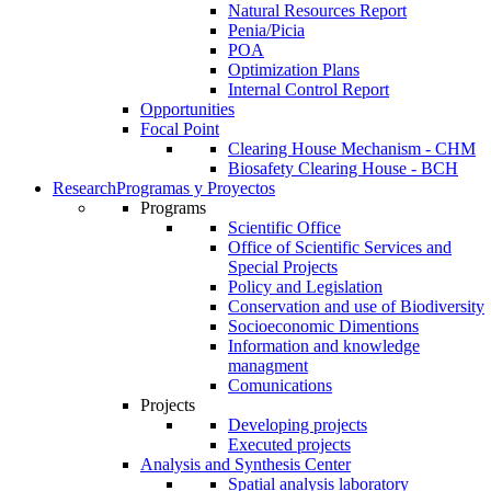
Natural Resources Report
Penia/Picia
POA
Optimization Plans
Internal Control Report
Opportunities
Focal Point
Clearing House Mechanism - CHM
Biosafety Clearing House - BCH
Research
Programas y Proyectos
Programs
Scientific Office
Office of Scientific Services and
Special Projects
Policy and Legislation
Conservation and use of Biodiversity
Socioeconomic Dimentions
Information and knowledge
managment
Comunications
Projects
Developing projects
Executed projects
Analysis and Synthesis Center
Spatial analysis laboratory