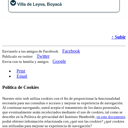
Avenida Paseo Bolívar (Circunvalar) # 16-20
Villa de Leyva, Boyacá
Bogotá, D.C.
PBX: (+571) 320 2767
Claustro de San Agustín
Cra 8 # 15 - 08
Villa de Leyva, Boyacá
TEL: (+578) 732 0791 - (+578)7320167
↑ Subir
Facebook
Enviaselo a tus amigos de Facebook
Twitter
Publicalo en twitter
Google
Envia con tu familia y amigos
Print
Email
Política de Cookies
Nuestro sitio web utiliza cookies con el fin de proporcionar la funcionalidad
necesaria para sus consultas o accesos y mejorar su experiencia de navegación.
Al continuar navegando, usted acepta el tratamiento de los datos personales,
que eventualmente serán recolectados mediante el uso de cookies, tal como se
describe en la Política de privacidad del Instituto Humboldt;
en este documento
podrá obtener información relacionada con ¿qué son las cookies? ¿qué cookies
son utilizadas para mejorar su experiencia de navegación?