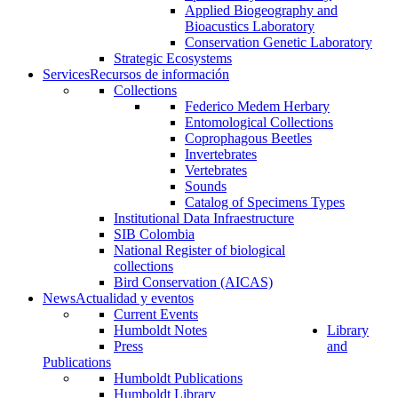
Applied Biogeography and
Bioacustics Laboratory
Conservation Genetic Laboratory
Strategic Ecosystems
Services
Recursos de información
Collections
Federico Medem Herbary
Entomological Collections
Coprophagous Beetles
Invertebrates
Vertebrates
Sounds
Catalog of Specimens Types
Institutional Data Infraestructure
SIB Colombia
National Register of biological
collections
Bird Conservation (AICAS)
News
Actualidad y eventos
Current Events
Humboldt Notes
Library
Press
and
Publications
Humboldt Publications
Humboldt Library