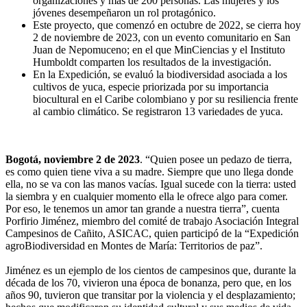
organizaciones y más de 200 personas. Las mujeres y los
jóvenes desempeñaron un rol protagónico.
Este proyecto, que comenzó en octubre de 2022, se cierra hoy
2 de noviembre de 2023, con un evento comunitario en San
Juan de Nepomuceno; en el que MinCiencias y el Instituto
Humboldt comparten los resultados de la investigación.
En la Expedición, se evaluó la biodiversidad asociada a los
cultivos de yuca, especie priorizada por su importancia
biocultural en el Caribe colombiano y por su resiliencia frente
al cambio climático. Se registraron 13 variedades de yuca.
Bogotá, noviembre 2 de 2023
. “Quien posee un pedazo de tierra,
es como quien tiene viva a su madre. Siempre que uno llega donde
ella, no se va con las manos vacías. Igual sucede con la tierra: usted
la siembra y en cualquier momento ella le ofrece algo para comer.
Por eso, le tenemos un amor tan grande a nuestra tierra”, cuenta
Porfirio Jiménez, miembro del comité de trabajo Asociación Integral
Campesinos de Cañito, ASICAC, quien participó de la “Expedición
agroBiodiversidad en Montes de María: Territorios de paz”.
Jiménez es un ejemplo de los cientos de campesinos que, durante la
década de los 70, vivieron una época de bonanza, pero que, en los
años 90, tuvieron que transitar por la violencia y el desplazamiento;