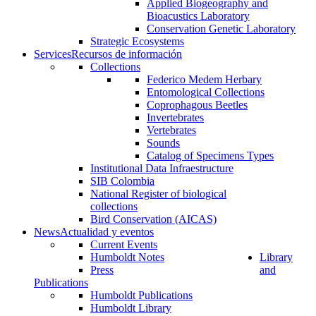
Applied Biogeography and
Bioacustics Laboratory
Conservation Genetic Laboratory
Strategic Ecosystems
Services
Recursos de información
Collections
Federico Medem Herbary
Entomological Collections
Coprophagous Beetles
Invertebrates
Vertebrates
Sounds
Catalog of Specimens Types
Institutional Data Infraestructure
SIB Colombia
National Register of biological
collections
Bird Conservation (AICAS)
News
Actualidad y eventos
Current Events
Humboldt Notes
Library
Press
and
Publications
Humboldt Publications
Humboldt Library