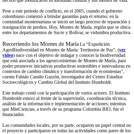
hechos que modificaron su identidad cultural y sus medios de vida.
Pese a este periodo de conflicto, en el 2005, cuando el gobierno
colombiano comenzó a brindar garantías para el retorno; en la
comunidad montemariana se inició un largo proceso de reparación y
reasignación de predios. Hoy, Montes de María, región que se ubica
entre los departamentos de Sucre y Bolívar, se vislumbra productiva.
Recorriendo los Montes de María
La “Expedición
AgroBiodiversidad en Montes de María: Territorios de Paz”, (
ver
video
) nace con el objetivo de indagar y conocer la biodiversidad
que está asociada a los agroecosistemas de Montes de María, para
poder promover iniciativas productivas sostenibles e innovadoras en
contextos de cambio climático y transformación de ecosistemas”,
cuenta Fabián Camilo Garzón, investigador del Centro Estudios
Socioecológicos y Cambio Global del Instituto Humboldt.
Este trabajo contó con la participación de varios actores. El Instituto
Humboldt estuvo al frente de la supervisión, coordinación técnica,
análisis de la información e implementación de acciones; mientras
que MinCiencias, a través de su programa Colombia BIO, fue el
financiador.
Las comunidades locales, por su parte, ocuparon un papel central en
el proyecto y participaron en todas las actividades como pares de los