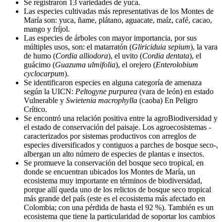
Se registraron 13 variedades de yuca.
Las especies cultivadas más representativas de los Montes de
María son: yuca, ñame, plátano, aguacate, maíz, café, cacao,
mango y fríjol.
Las especies de árboles con mayor importancia, por sus
múltiples usos, son: el matarratón (
Gliriciduia sepium
), la vara
de humo (
Cordia alliodora
), el uvito (
Cordia dentata
), el
guácimo (
Guazuma ulmifolia
), el orejero (
Enterolobium
cyclocarpum
).
Se identificaron especies en alguna categoría de amenaza
según la UICN:
Peltogyne purpurea
(vara de león) en estado
Vulnerable y
Swietenia macrophylla
(caoba) En Peligro
Crítico.
Se encontró una relación positiva entre la agroBiodiversidad y
el estado de conservación del paisaje. Los agroecosistemas -
caracterizados por sistemas productivos con arreglos de
especies diversificados y contiguos a parches de bosque seco-,
albergan un alto número de especies de plantas e insectos.
Se promueve la conservación del bosque seco tropical, en
donde se encuentran ubicados los Montes de María, un
ecosistema muy importante en términos de biodiversidad,
porque allí queda uno de los relictos de bosque seco tropical
más grande del país (este es el ecosistema más afectado en
Colombia; con una pérdida de hasta el 92 %). También es un
ecosistema que tiene la particularidad de soportar los cambios