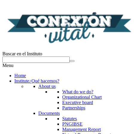
Buscar en el Instituto
Menu
Home
Institute
¿Qué hacemos?
About us
What do we do?
Organizational Chart
Executive board
Partnerships
Documents
Statutes
PNGIBSE
Management Report