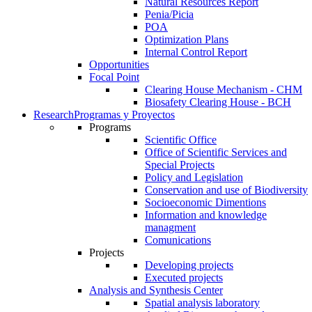
Natural Resources Report
Penia/Picia
POA
Optimization Plans
Internal Control Report
Opportunities
Focal Point
Clearing House Mechanism - CHM
Biosafety Clearing House - BCH
Research
Programas y Proyectos
Programs
Scientific Office
Office of Scientific Services and
Special Projects
Policy and Legislation
Conservation and use of Biodiversity
Socioeconomic Dimentions
Information and knowledge
managment
Comunications
Projects
Developing projects
Executed projects
Analysis and Synthesis Center
Spatial analysis laboratory