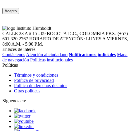
Acepto
CALLE 28 A # 15 - 09
BOGOTÁ D.C., COLOMBIA
PBX: (+57)
601 320 2767
HORARIO DE ATENCIÓN: LUNES A VIERNES,
8:00 A.M. - 5:00 P.M.
Enlaces de interés
Contáctenos
Atención al ciudadano
Notificaciones judiciales
Mapa
de navegación
Políticas institucionales
Políticas
Términos y condiciones
Política de privacidad
Política de derechos de autor
Otras políticas
Síguenos en: