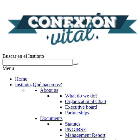
Buscar en el Instituto
Menu
Home
Institute
¿Qué hacemos?
About us
What do we do?
Organizational Chart
Executive board
Partnerships
Documents
Statutes
PNGIBSE
Management Report