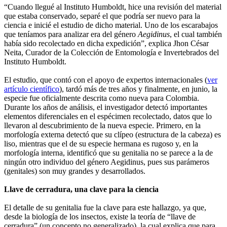
“Cuando llegué al Instituto Humboldt, hice una revisión del material
que estaba conservado, separé el que podría ser nuevo para la
ciencia e inicié el estudio de dicho material. Uno de los escarabajos
que teníamos para analizar era del género
Aegidinus
, el cual también
había sido recolectado en dicha expedición”, explica Jhon César
Neita, Curador de la Colección de Entomología e Invertebrados del
Instituto Humboldt.
El estudio, que contó con el apoyo de expertos internacionales (
ver
artículo científico
), tardó más de tres años y finalmente, en junio, la
especie fue oficialmente descrita como nueva para Colombia.
Durante los años de análisis, el investigador detectó importantes
elementos diferenciales en el espécimen recolectado, datos que lo
llevaron al descubrimiento de la nueva especie. Primero, en la
morfología externa detectó que su clípeo (estructura de la cabeza) es
liso, mientras que el de su especie hermana es rugoso y, en la
morfología interna, identificó que su genitalia no se parece a la de
ningún otro individuo del género Aegidinus, pues sus parámeros
(genitales) son muy grandes y desarrollados.
Llave de cerradura, una clave para la ciencia
El detalle de su genitalia fue la clave para este hallazgo, ya que,
desde la biología de los insectos, existe la teoría de “llave de
cerradura” (un concepto no generalizado), la cual explica que para