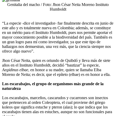
Genitalia del macho / Foto: Jhon César Neita Moreno Instituto
Humboldt
“La especie -dice el investigador- fue finalmente descrita en junio de
este año y es totalmente nueva en Colombia; además, se constituye
en un mérito para el Instituto Humboldt, pues nos permite aportar el
mayor conocimiento posible a la biodiversidad del país. También es
un gran logro para mí como investigador, ya que este tipo de
hallazgos nos demuestran, una vez más, que la ciencia siempre nos
ofrece algo nuevo”.
Jhon César Neita, quien es oriundo de Quibdó y lleva más de siete
años en el Instituto Humboldt, decidió “bautizar” la especie,
Aegidinus elbae
, en honor a su madre, quien se llamaba Elba
Moreno de Neita; es decir, que el epíteto (elbae) es en honor a ella.
Los escarabajos, el grupo de organismos más grande de la
naturaleza
Los escarabajos, marceños, cascarudos y cucarrones son insectos
que pertenecen al orden Coleoptera, el cual proviene del griego
koleos que significa estuche y pteron (alas); lo que indica que los
escarabajos tienen alas en estuches, aunque no son funcionales para