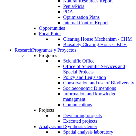
Natural Resources Report
Penia/Picia
POA
Optimization Plans
Internal Control Report
Opportunities
Focal Point
Clearing House Mechanism - CHM
Biosafety Clearing House - BCH
Research
Programas y Proyectos
Programs
Scientific Office
Office of Scientific Services and
Special Projects
Policy and Legislation
Conservation and use of Biodiversity
Socioeconomic Dimentions
Information and knowledge
managment
Comunications
Projects
Developing projects
Executed projects
Analysis and Synthesis Center
Spatial analysis laboratory