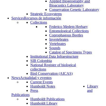
Applied Biogeography and
Bioacustics Laboratory
Conservation Genetic Laboratory
Strategic Ecosystems
Services
Recursos de información
Collections
Federico Medem Herbary
Entomological Collections
Coprophagous Beetles
Invertebrates
Vertebrates
Sounds
Catalog of Specimens Types
Institutional Data Infraestructure
SIB Colombia
National Register of biological
collections
Bird Conservation (AICAS)
News
Actualidad y eventos
Current Events
Humboldt Notes
Library
Press
and
Publications
Humboldt Publications
Humboldt Library