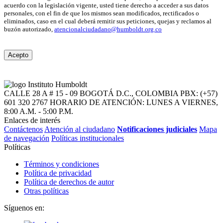
acuerdo con la legislación vigente, usted tiene derecho a acceder a sus datos
personales, con el fin de que los mismos sean modificados, rectificados o
eliminados, caso en el cual deberá remitir sus peticiones, quejas y reclamos al
buzón autorizado,
atencionalciudadano@humboldt.org.co
Acepto
CALLE 28 A # 15 - 09
BOGOTÁ D.C., COLOMBIA
PBX: (+57)
601 320 2767
HORARIO DE ATENCIÓN: LUNES A VIERNES,
8:00 A.M. - 5:00 P.M.
Enlaces de interés
Contáctenos
Atención al ciudadano
Notificaciones judiciales
Mapa
de navegación
Políticas institucionales
Políticas
Términos y condiciones
Política de privacidad
Política de derechos de autor
Otras políticas
Síguenos en: