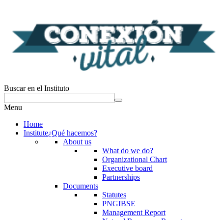
Buscar en el Instituto
Menu
Home
Institute
¿Qué hacemos?
About us
What do we do?
Organizational Chart
Executive board
Partnerships
Documents
Statutes
PNGIBSE
Management Report