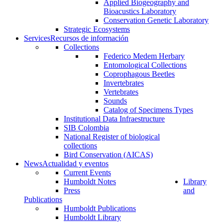
Applied Biogeography and
Bioacustics Laboratory
Conservation Genetic Laboratory
Strategic Ecosystems
Services
Recursos de información
Collections
Federico Medem Herbary
Entomological Collections
Coprophagous Beetles
Invertebrates
Vertebrates
Sounds
Catalog of Specimens Types
Institutional Data Infraestructure
SIB Colombia
National Register of biological
collections
Bird Conservation (AICAS)
News
Actualidad y eventos
Current Events
Humboldt Notes
Library
Press
and
Publications
Humboldt Publications
Humboldt Library