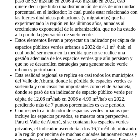
pasó de 5,9 m2/hab en 2006 a 4,8 m2/hab en 2022, esto
quiere decir que hubo una disminución de más de una unidad
porcentual en el indicador; lo cual puede estar relacionado con
las fuertes dinámicas poblaciones (y migratorias) que ha
experimentado la región en los últimos años, aunadas al
crecimiento exponencial de la urbanización, que no ha estado
a la par de la generación de suelo verde.
Estos elementos llevan a proyectar un indicador per cápita de
2
espacios públicos verdes urbanos a 2032 de 4,1 m
/hab, el
cual podrá ser menor en la medida que no se realice una
gestión adecuada de los espacios verdes que aún persisten y
que no se desarrollen estrategias para generar suelo verde
urbano y periurbano.
Esta realidad regional se replica en casi todos los municipios
del Valle de Aburrá, donde la pérdida de espacios verdes es
sostenida y con casos tan importantes como el de Sabaneta,
donde se pasó de un indicador de espacio público verde per
2
2
cápita de 12,06 m
/hab en 2006 a 4,99 m
/hab en 2022,
perdiendo más de 7 puntos porcentuales es este período.
Con respecto al indicador de espacios verdes urbanos que
incluye los espacios privados, se muestra otra perspectiva.
Para el Valle de Aburrá, si se contaran los espacios verdes
2
privados, el indicador ascendería a los 16,7 m
/hab, ubicando
a la región por encima de muchas ciudades latinoamericanas y
por encima de las principales ciudades colombianas. Pero, si