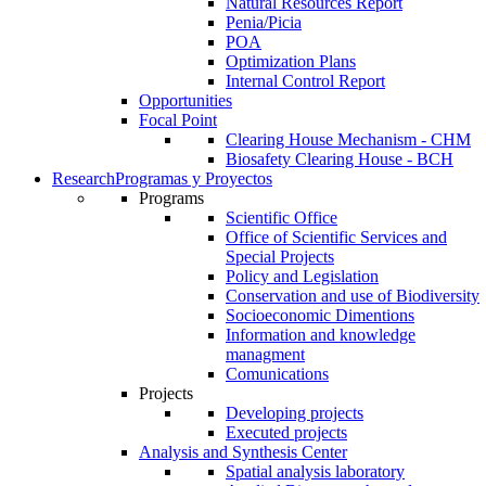
Natural Resources Report
Penia/Picia
POA
Optimization Plans
Internal Control Report
Opportunities
Focal Point
Clearing House Mechanism - CHM
Biosafety Clearing House - BCH
Research
Programas y Proyectos
Programs
Scientific Office
Office of Scientific Services and
Special Projects
Policy and Legislation
Conservation and use of Biodiversity
Socioeconomic Dimentions
Information and knowledge
managment
Comunications
Projects
Developing projects
Executed projects
Analysis and Synthesis Center
Spatial analysis laboratory