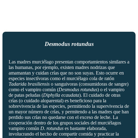
Desmodus rotundus
Las madres murciélago presentan comportamientos similares a
las humanas, por ejemplo, existen madres nodrizas que
amamantan y cuidan crías que no son suyas. Esto ocurre en
especies insectívoras como el murciélago cola de ratón
Tadarida brasiliensis
o sanguivoras (consumidoras de sangre)
como el vampiro común (
Desmodus rotundus
) o el vampiro
de patas peludas (
Diphylla ecaudata
). El cuidado de otras
crías (o cuidado aloparental) es beneficioso para la
sobrevivencia de las especies, permitiendo la supervivencia de
un mayor número de crías, y permitendo a las madres que han
perdido sus crías no quedarse con el exceso de leche. La
cooperación dentro de los grupos sociales del murciélagos
vampiro común
D. rotundus
es bastante elaborada,
involucrando el hecho de compartir comida y practicar la