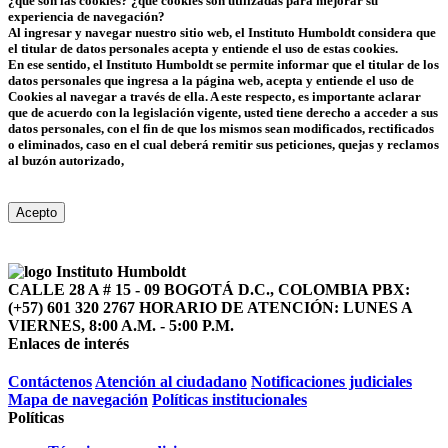
¿qué son las cookies? ¿qué cookies son utilizadas para mejorar su
experiencia de navegación?
Al ingresar y navegar nuestro sitio web, el Instituto Humboldt considera que
el titular de datos personales acepta y entiende el uso de estas cookies.
En ese sentido, el Instituto Humboldt se permite informar que el titular de los
datos personales que ingresa a la página web, acepta y entiende el uso de
Cookies al navegar a través de ella. A este respecto, es importante aclarar
que de acuerdo con la legislación vigente, usted tiene derecho a acceder a sus
datos personales, con el fin de que los mismos sean modificados, rectificados
o eliminados, caso en el cual deberá remitir sus peticiones, quejas y reclamos
al buzón autorizado,
atencionalciudadano@humboldt.org.co
Acepto
CALLE 28 A # 15 - 09
BOGOTÁ D.C., COLOMBIA
PBX:
(+57) 601 320 2767
HORARIO DE ATENCIÓN: LUNES A
VIERNES, 8:00 A.M. - 5:00 P.M.
Enlaces de interés
Contáctenos
Atención al ciudadano
Notificaciones judiciales
Mapa de navegación
Políticas institucionales
Políticas