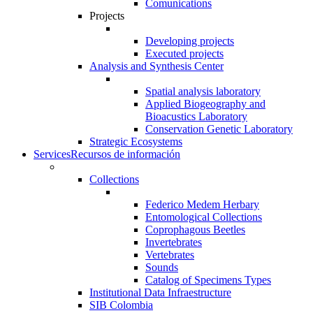
Comunications
Projects
Developing projects
Executed projects
Analysis and Synthesis Center
Spatial analysis laboratory
Applied Biogeography and
Bioacustics Laboratory
Conservation Genetic Laboratory
Strategic Ecosystems
Services
Recursos de información
Collections
Federico Medem Herbary
Entomological Collections
Coprophagous Beetles
Invertebrates
Vertebrates
Sounds
Catalog of Specimens Types
Institutional Data Infraestructure
SIB Colombia