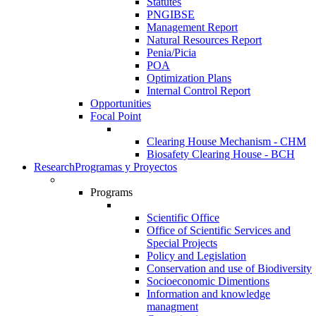
Statutes
PNGIBSE
Management Report
Natural Resources Report
Penia/Picia
POA
Optimization Plans
Internal Control Report
Opportunities
Focal Point
Clearing House Mechanism - CHM
Biosafety Clearing House - BCH
Research
Programas y Proyectos
Programs
Scientific Office
Office of Scientific Services and
Special Projects
Policy and Legislation
Conservation and use of Biodiversity
Socioeconomic Dimentions
Information and knowledge
managment