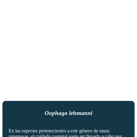
Oophaga lehmanni
En las especies pertenecientes a este género de ranas
venenosas, el cuidado parental suele ser llevado a cabo por