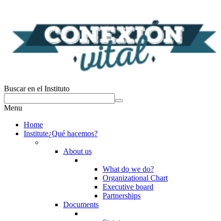
Buscar en el Instituto
Menu
Home
Institute
¿Qué hacemos?
About us
What do we do?
Organizational Chart
Executive board
Partnerships
Documents