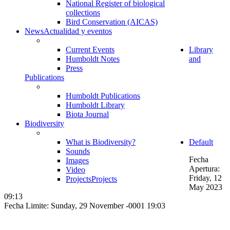
National Register of biological
collections
Bird Conservation (AICAS)
News
Actualidad y eventos
Current Events
Library
Humboldt Notes
and
Press
Publications
Humboldt Publications
Humboldt Library
Biota Journal
Biodiversity
What is Biodiversity?
Default
Sounds
Fecha
Images
Apertura:
Video
Friday, 12
Projects
Projects
May 2023
09:13
Fecha Limite: Sunday, 29 November -0001 19:03