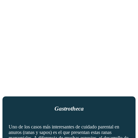
Gastrotheca
Uno de los casos más interesantes de cuidado parental en
anuros (ranas y sapos) es el que presentan estas ranas
marsupiales. A diferencia de muchas especies, el desarrollo de