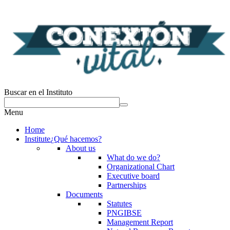
Buscar en el Instituto
Menu
Home
Institute
¿Qué hacemos?
About us
What do we do?
Organizational Chart
Executive board
Partnerships
Documents
Statutes
PNGIBSE
Management Report