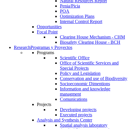
Natural Resources Report
Penia/Picia
POA
Optimization Plans
Internal Control Report
Opportunities
Focal Point
Clearing House Mechanism - CHM
Biosafety Clearing House - BCH
Research
Programas y Proyectos
Programs
Scientific Office
Office of Scientific Services and
Special Projects
Policy and Legislation
Conservation and use of Biodiversity
Socioeconomic Dimentions
Information and knowledge
managment
Comunications
Projects
Developing projects
Executed projects
Analysis and Synthesis Center
Spatial analysis laboratory