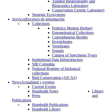
Applied Biogeography and
Bioacustics Laboratory
Conservation Genetic Laboratory
Strategic Ecosystems
Services
Recursos de información
Collections
Federico Medem Herbary
Entomological Collections
Coprophagous Beetles
Invertebrates
Vertebrates
Sounds
Catalog of Specimens Types
Institutional Data Infraestructure
SIB Colombia
National Register of biological
collections
Bird Conservation (AICAS)
News
Actualidad y eventos
Current Events
Humboldt Notes
Library
Press
and
Publications
Humboldt Publications
Humboldt Library