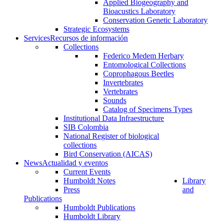
Applied Biogeography and
Bioacustics Laboratory
Conservation Genetic Laboratory
Strategic Ecosystems
Services
Recursos de información
Collections
Federico Medem Herbary
Entomological Collections
Coprophagous Beetles
Invertebrates
Vertebrates
Sounds
Catalog of Specimens Types
Institutional Data Infraestructure
SIB Colombia
National Register of biological
collections
Bird Conservation (AICAS)
News
Actualidad y eventos
Current Events
Humboldt Notes
Library
Press
and
Publications
Humboldt Publications
Humboldt Library