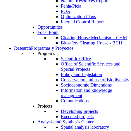
Natural Resources Report
Penia/Picia
POA
Optimization Plans
Internal Control Report
Opportunities
Focal Point
Clearing House Mechanism - CHM
Biosafety Clearing House - BCH
Research
Programas y Proyectos
Programs
Scientific Office
Office of Scientific Services and
Special Projects
Policy and Legislation
Conservation and use of Biodiversity
Socioeconomic Dimentions
Information and knowledge
managment
Comunications
Projects
Developing projects
Executed projects
Analysis and Synthesis Center
Spatial analysis laboratory