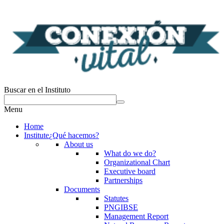
Buscar en el Instituto
Menu
Home
Institute
¿Qué hacemos?
About us
What do we do?
Organizational Chart
Executive board
Partnerships
Documents
Statutes
PNGIBSE
Management Report