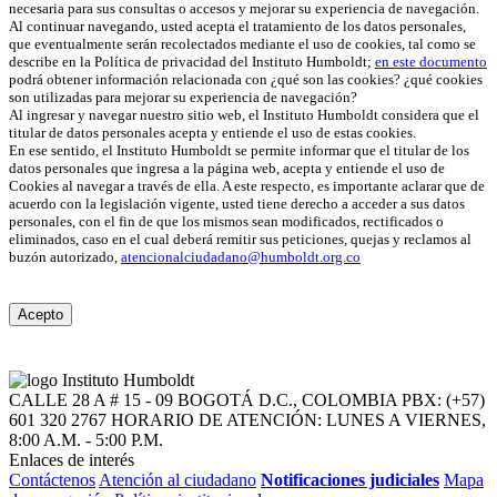
necesaria para sus consultas o accesos y mejorar su experiencia de navegación.
Al continuar navegando, usted acepta el tratamiento de los datos personales,
que eventualmente serán recolectados mediante el uso de cookies, tal como se
describe en la Política de privacidad del Instituto Humboldt;
en este documento
podrá obtener información relacionada con ¿qué son las cookies? ¿qué cookies
son utilizadas para mejorar su experiencia de navegación?
Al ingresar y navegar nuestro sitio web, el Instituto Humboldt considera que el
titular de datos personales acepta y entiende el uso de estas cookies.
En ese sentido, el Instituto Humboldt se permite informar que el titular de los
datos personales que ingresa a la página web, acepta y entiende el uso de
Cookies al navegar a través de ella. A este respecto, es importante aclarar que de
acuerdo con la legislación vigente, usted tiene derecho a acceder a sus datos
personales, con el fin de que los mismos sean modificados, rectificados o
eliminados, caso en el cual deberá remitir sus peticiones, quejas y reclamos al
buzón autorizado,
atencionalciudadano@humboldt.org.co
Acepto
CALLE 28 A # 15 - 09
BOGOTÁ D.C., COLOMBIA
PBX: (+57)
601 320 2767
HORARIO DE ATENCIÓN: LUNES A VIERNES,
8:00 A.M. - 5:00 P.M.
Enlaces de interés
Contáctenos
Atención al ciudadano
Notificaciones judiciales
Mapa