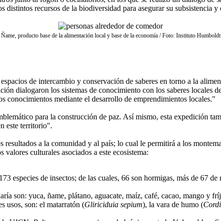
 distintos recursos de la biodiversidad para asegurar su subsistencia y 
Ñame, producto base de la alimentación local y base de la economía / Foto: Instituto Humboldt
spacios de intercambio y conservación de saberes en torno a la alimenta
ión dialogaron los sistemas de conocimiento con los saberes locales de
stos conocimientos mediante el desarrollo de emprendimientos locales."
mblemático para la construcción de paz. Así mismo, esta expedición tamb
 este territorio".
 resultados a la comunidad y al país; lo cual le permitirá a los montem
 valores culturales asociados a este ecosistema:
 173 especies de insectos; de las cuales, 66 son hormigas, más de 67 de
ría son: yuca, ñame, plátano, aguacate, maíz, café, cacao, mango y fríj
s usos, son: el matarratón (
Gliriciduia sepium
), la vara de humo (
Cordi