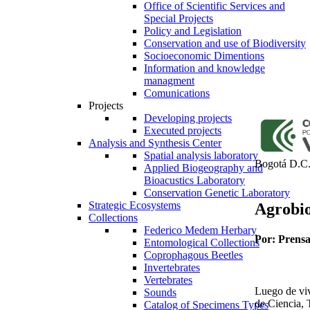
Office of Scientific Services and
Special Projects
Policy and Legislation
Conservation and use of Biodiversity
Socioeconomic Dimentions
Information and knowledge
managment
Comunications
Projects
Developing projects
Executed projects
Analysis and Synthesis Center
Spatial analysis laboratory
Bogotá D.C.
Applied Biogeography and
Bioacustics Laboratory
Conservation Genetic Laboratory
Strategic Ecosystems
Agrobio
Collections
Federico Medem Herbary
Por: Prens
Entomological Collections
Coprophagous Beetles
Invertebrates
Vertebrates
Luego de viv
Sounds
de Ciencia, 
Catalog of Specimens Types