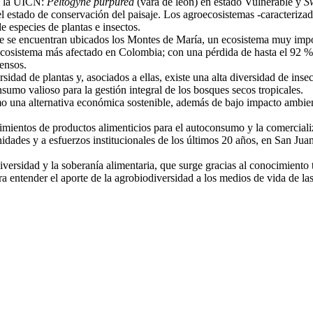
ún la UICN:
Peltogyne purpurea
(vara de león) en estado Vulnerable y
S
el estado de conservación del paisaje. Los agroecosistemas -caracterizad
 especies de plantas e insectos.
e se encuentran ubicados los Montes de María, un ecosistema muy impor
l ecosistema más afectado en Colombia; con una pérdida de hasta el 92 %)
tensos.
idad de plantas y, asociados a ellas, existe una alta diversidad de insec
nsumo valioso para la gestión integral de los bosques secos tropicales.
o una alternativa económica sostenible, además de bajo impacto ambienta
mientos de productos alimenticios para el autoconsumo y la comercializ
idades y a esfuerzos institucionales de los últimos 20 años, en San Ju
iversidad y la soberanía alimentaria, que surge gracias al conocimiento 
a entender el aporte de la agrobiodiversidad a los medios de vida de la