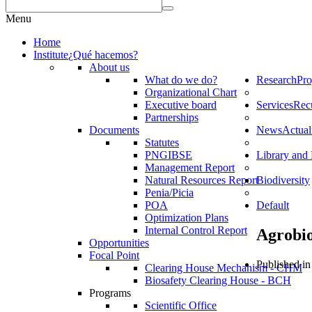
Menu
Home
Institute
¿Qué hacemos?
About us
What do we do?
Research
Pro
Organizational Chart
Executive board
Services
Rec
Partnerships
Documents
News
Actual
Statutes
PNGIBSE
Library and 
Management Report
Natural Resources Report
Biodiversity
Penia/Picia
POA
Default
Optimization Plans
Internal Control Report
Agrobio
Opportunities
Focal Point
Published in
Clearing House Mechanism - CHM
Biosafety Clearing House - BCH
Programs
Scientific Office