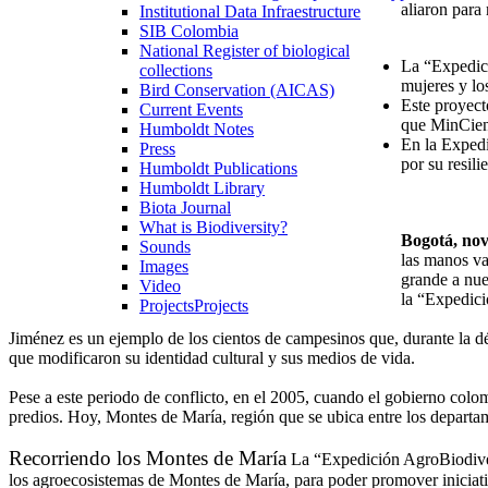
aliaron para
Institutional Data Infraestructure
SIB Colombia
National Register of biological
La “Expedici
collections
mujeres y lo
Bird Conservation (AICAS)
Este proyect
Current Events
que MinCienc
Humboldt Notes
En la Expedi
Press
por su resili
Humboldt Publications
Humboldt Library
Biota Journal
What is Biodiversity?
Bogotá, nov
Sounds
las manos va
Images
grande a nue
Video
la “Expedici
Projects
Projects
Jiménez es un ejemplo de los cientos de campesinos que, durante la dé
que modificaron su identidad cultural y sus medios de vida.
Pese a este periodo de conflicto, en el 2005, cuando el gobierno col
predios. Hoy, Montes de María, región que se ubica entre los departa
Recorriendo los Montes de María
La “Expedición AgroBiodiver
los agroecosistemas de Montes de María, para poder promover iniciat