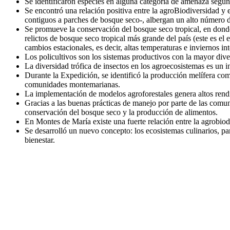
Se identificaron especies en alguna categoría de amenaza seg
Se encontró una relación positiva entre la agroBiodiversidad y 
contiguos a parches de bosque seco-, albergan un alto número de
Se promueve la conservación del bosque seco tropical, en dond
relictos de bosque seco tropical más grande del país (este es e
cambios estacionales, es decir, altas temperaturas e inviernos in
Los policultivos son los sistemas productivos con la mayor divers
La diversidad trófica de insectos en los agroecosistemas es un i
Durante la Expedición, se identificó la producción melífera com
comunidades montemarianas.
La implementación de modelos agroforestales genera altos rendi
Gracias a las buenas prácticas de manejo por parte de las comun
conservación del bosque seco y la producción de alimentos.
En Montes de María existe una fuerte relación entre la agrobiod
Se desarrolló un nuevo concepto: los ecosistemas culinarios, par
bienestar.