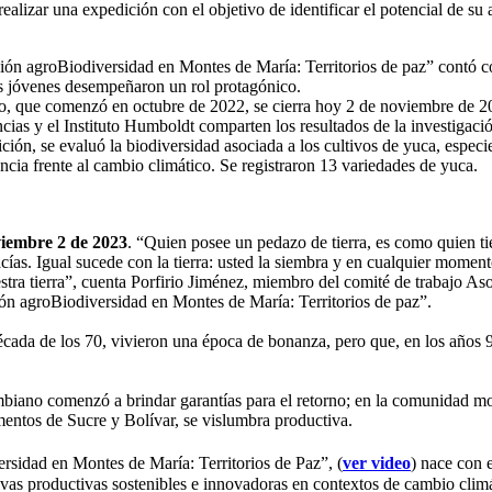
 realizar una expedición con el objetivo de identificar el potencial de 
ón agroBiodiversidad en Montes de María: Territorios de paz” contó co
s jóvenes desempeñaron un rol protagónico.
o, que comenzó en octubre de 2022, se cierra hoy 2 de noviembre de 
ias y el Instituto Humboldt comparten los resultados de la investigaci
ción, se evaluó la biodiversidad asociada a los cultivos de yuca, especi
encia frente al cambio climático. Se registraron 13 variedades de yuca.
iembre 2 de 2023
. “Quien posee un pedazo de tierra, es como quien ti
cías. Igual sucede con la tierra: usted la siembra y en cualquier moment
stra tierra”, cuenta Porfirio Jiménez, miembro del comité de trabajo 
ón agroBiodiversidad en Montes de María: Territorios de paz”.
cada de los 70, vivieron una época de bonanza, pero que, en los años 90
ombiano comenzó a brindar garantías para el retorno; en la comunidad mo
mentos de Sucre y Bolívar, se vislumbra productiva.
sidad en Montes de María: Territorios de Paz”, (
ver video
) nace con 
ivas productivas sostenibles e innovadoras en contextos de cambio clim