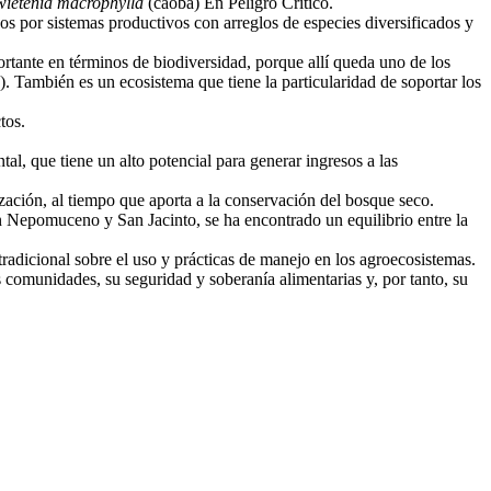
wietenia macrophylla
(caoba) En Peligro Crítico.
os por sistemas productivos con arreglos de especies diversificados y
tante en términos de biodiversidad, porque allí queda uno de los
. También es un ecosistema que tiene la particularidad de soportar los
tos.
l, que tiene un alto potencial para generar ingresos a las
ación, al tiempo que aporta a la conservación del bosque seco.
an Nepomuceno y San Jacinto, se ha encontrado un equilibrio entre la
tradicional sobre el uso y prácticas de manejo en los agroecosistemas.
s comunidades, su seguridad y soberanía alimentarias y, por tanto, su