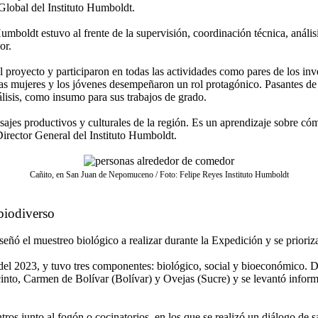
lobal del Instituto Humboldt.
o Humboldt estuvo al frente de la supervisión, coordinación técnica, anál
or.
l proyecto y participaron en todas las actividades como pares de los in
las mujeres y los jóvenes desempeñaron un rol protagónico. Pasantes de
lisis, como insumo para sus trabajos de grado.
ajes productivos y culturales de la región. Es un aprendizaje sobre cómo
irector General del Instituto Humboldt.
Cañito, en San Juan de Nepomuceno / Foto: Felipe Reyes Instituto Humboldt
obiodiverso
iseñó el muestreo biológico a realizar durante la Expedición y se priori
del 2023, y tuvo tres componentes: biológico, social y bioeconómico. Dur
o, Carmen de Bolívar (Bolívar) y Ovejas (Sucre) y se levantó informac
ntros junto al fogón o cocinatorios, en los que se realizó un diálogo de