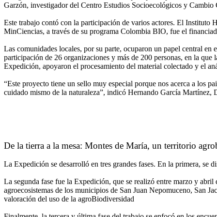
Garzón, investigador del Centro Estudios Socioecológicos y Cambio G
Este trabajo contó con la participación de varios actores. El Institut
MinCiencias, a través de su programa Colombia BIO, fue el financiad
Las comunidades locales, por su parte, ocuparon un papel central en e
participación de 26 organizaciones y más de 200 personas, en la que 
Expedición, apoyaron el procesamiento del material colectado y el aná
“Este proyecto tiene un sello muy especial porque nos acerca a los pais
cuidado mismo de la naturaleza”, indicó Hernando García Martínez, D
De la tierra a la mesa: Montes de María, un territorio agr
La Expedición se desarrolló en tres grandes fases. En la primera, se d
La segunda fase fue la Expedición, que se realizó entre marzo y abril 
agroecosistemas de los municipios de San Juan Nepomuceno, San Jacint
valoración del uso de la agroBiodiversidad
Finalmente, la tercera y última fase del trabajo se enfocó en los encue