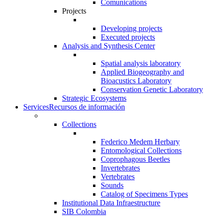
Comunications
Projects
Developing projects
Executed projects
Analysis and Synthesis Center
Spatial analysis laboratory
Applied Biogeography and
Bioacustics Laboratory
Conservation Genetic Laboratory
Strategic Ecosystems
Services
Recursos de información
Collections
Federico Medem Herbary
Entomological Collections
Coprophagous Beetles
Invertebrates
Vertebrates
Sounds
Catalog of Specimens Types
Institutional Data Infraestructure
SIB Colombia