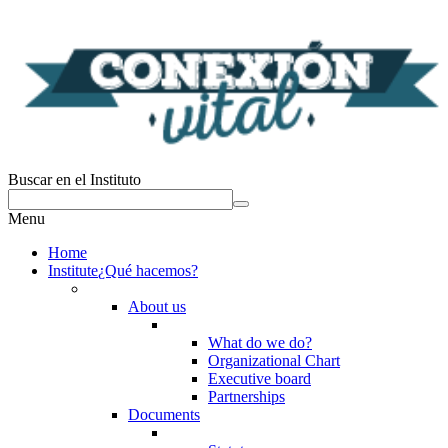
Buscar en el Instituto
Menu
Home
Institute
¿Qué hacemos?
About us
What do we do?
Organizational Chart
Executive board
Partnerships
Documents