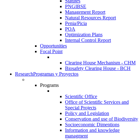
Statutes
PNGIBSE
Management Report
Natural Resources Report
Penia/Picia
POA
Optimization Plans
Internal Control Report
Opportunities
Focal Point
Clearing House Mechanism - CHM
Biosafety Clearing House - BCH
Research
Programas y Proyectos
Programs
Scientific Office
Office of Scientific Services and
Special Projects
Policy and Legislation
Conservation and use of Biodiversity
Socioeconomic Dimentions
Information and knowledge
managment