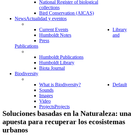
National Register of biological
collections
Bird Conservation (AICAS)
News
Actualidad y eventos
Current Events
Library
Humboldt Notes
and
Press
Publications
Humboldt Publications
Humboldt Library
Biota Journal
Biodiversity
What is Biodiversity?
Default
Sounds
Images
Video
Projects
Projects
Soluciones basadas en la Naturaleza: una
apuesta para recuperar los ecosistemas
urbanos