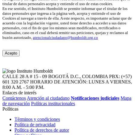
titular de datos personales acepta y entiende el uso de estas cookies.
En ese sentido, el Instituto Humboldt se permite informar que el titular de los
datos personales que ingresa a la página web, acepta y entiende el uso de
Cookies al navegar a través de ella. A este respecto, es importante aclarar que de
acuerdo con la legislación vigente, usted tiene derecho a acceder a sus datos
personales, con el fin de que los mismos sean modificados, rectificados o
eliminados, caso en el cual deberá remitir sus peticiones, quejas y reclamos al
buzón autorizado,
atencionalciudadano@humboldt.org.co
Acepto
CALLE 28 A # 15 - 09
BOGOTÁ D.C., COLOMBIA
PBX: (+57)
601 320 2767
HORARIO DE ATENCIÓN: LUNES A VIERNES,
8:00 A.M. - 5:00 P.M.
Enlaces de interés
Contáctenos
Atención al ciudadano
Notificaciones judiciales
Mapa
de navegación
Políticas institucionales
Políticas
Términos y condiciones
Política de privacidad
Política de derechos de autor