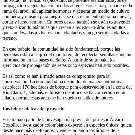
individuo, la
Matisia serpicostata
, se pretende realizar ensayos de
propagación vegetativa con acodos aéreos, esto es, raspar parte de la
rama del árbol, allí aplicar hormonas y generar un medio de cultivo
con tierra y musgo, para luego -si se da crecimiento de rama nueva-,
cortar y luego sembrar. En otros casos, también se están extrayendo
y relocalizando plántulas que crecen alrededor de árboles adultos,
que son llevadas a viveros para adaptarlas y luego ser trasladarlas a
terreno.
En este trabajo, la comunidad ha sido fundamental, porque las
personas están a cargo del monitoreo, de recolectar semillas e incluir
información en las bases de datos. A partir de su trabajo, los
ejercicios de propagación de estas ocho especies han sido posibles.
Es así como se han firmado actas de compromiso para la
conservación. La comunidad ha decidido, de manera autónoma,
establecer 178 hectáreas de bosque para conservación en la zona del
Río Claro. Y, además, el turismo científico se ha convertido en un
aliado, porque estas áreas se han vuelto en sitios de interés.
Los líderes detrás del proyecto
Este trabajo parte de la investigación previa del profesor Álvaro
Cogollo, investigador colombiano experto en especies únicas; quien,
desde hace más de 40 años, viene estudiando los árboles de la