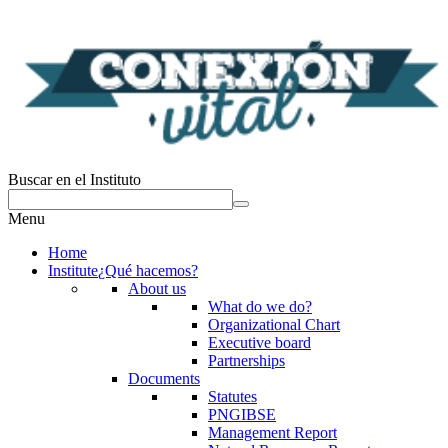
Buscar en el Instituto
Menu
Home
Institute
¿Qué hacemos?
About us
What do we do?
Organizational Chart
Executive board
Partnerships
Documents
Statutes
PNGIBSE
Management Report