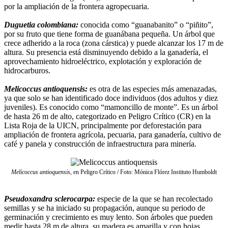
por la ampliación de la frontera agropecuaria.
Duguetia colombiana:
conocida como “guanabanito” o “piñito”,
por su fruto que tiene forma de guanábana pequeña. Un árbol que
crece adherido a la roca (zona cárstica) y puede alcanzar los 17 m de
altura. Su presencia está disminuyendo debido a la ganadería, el
aprovechamiento hidroeléctrico, explotación y exploración de
hidrocarburos.
Melicoccus antioquensis:
es otra de las especies más amenazadas,
ya que solo se han identificado doce individuos (dos adultos y diez
juveniles). Es conocido como “mamoncillo de monte”. Es un árbol
de hasta 26 m de alto, categorizado en Peligro Crítico (CR) en la
Lista Roja de la UICN, principalmente por deforestación para
ampliación de frontera agrícola, pecuaria, para ganadería, cultivo de
café y panela y construcción de infraestructura para minería.
Melicoccus antioquensis
, en Peligro Crítico / Foto: Mónica Flórez Instituto Humboldt
Pseudoxandra sclerocarpa:
especie de la que se han recolectado
semillas y se ha iniciado su propagación, aunque su periodo de
germinación y crecimiento es muy lento. Son árboles que pueden
medir hasta 28 m de altura, su madera es amarilla y con hojas