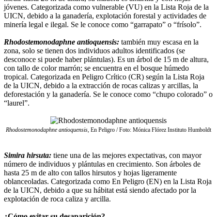
jóvenes. Categorizada como vulnerable (VU) en la Lista Roja de la
UICN, debido a la ganadería, explotación forestal y actividades de
minería legal e ilegal. Se le conoce como “garrapato” o “frísolo”.
Rhodostemonodaphne antioquensis:
también muy escasa en la
zona, solo se tienen dos individuos adultos identificados (se
desconoce si puede haber plántulas). Es un árbol de 15 m de altura,
con tallo de color marrón; se encuentra en el bosque húmedo
tropical. Categorizada en Peligro Crítico (CR) según la Lista Roja
de la UICN, debido a la extracción de rocas calizas y arcillas, la
deforestación y la ganadería. Se le conoce como “chupo colorado” o
“laurel”.
Rhodostemonodaphne antioquensis
, En Peligro / Foto: Mónica Flórez Instituto Humboldt
Simira hirsuta:
tiene una de las mejores expectativas, con mayor
número de individuos y plántulas en crecimiento. Son árboles de
hasta 25 m de alto con tallos hirsutos y hojas ligeramente
oblanceoladas. Categorizada como En Peligro (EN) en la Lista Roja
de la UICN, debido a que su hábitat está siendo afectado por la
explotación de roca caliza y arcilla.
¿Cómo evitar su desaparición?