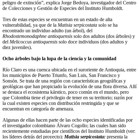
peligro de extinción”, explica Jorge Bedoya, investigador del Centro
de Colecciones y Gestión de Especies del Instituto Humboldt.
Tres de estas especies se encuentran en un estado de alta
vulnerabilidad, ya que de la
Matisia serpicostata
solo se ha
encontrado un individuo adulto (un árbol), del
Rhodostemonodaphne antioquensis
solo dos adultos (dos árboles) y
del
Melicoccus antioquensis
solo doce individuos (dos adultos y
diez juveniles).
Ocho árboles bajo la lupa de la ciencia y la comunidad
Río Claro es una cuenca ubicada en el suroriente de Antioquia, entre
los municipios de Puerto Triunfo, San Luis, San Francisco y
Sonsón. Se trata de una región con características geográficas y
geológicas que han propiciado la evolución de una flora diversa. Allí
se destaca el ecosistema kárstico, poco común en el mundo, pero
que Colombia tiene el privilegio de tener en su territorio; razón por
la cual existen especies con distribución restringida y que se
encuentran en categoría de amenaza.
Algunas de ellas hacen parte de las ocho especies identificadas por
el investigador colombiano Álvaro Cogollo; las cuales han sido
recientemente estudiadas por científicos del Instituto Humboldt (ver:
los líderes detrás del proyecto):
Matisia serpicostata:
presenta la