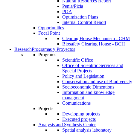
Natural Resources Report
Penia/Picia
POA
Optimization Plans
Internal Control Report
Opportunities
Focal Point
Clearing House Mechanism - CHM
Biosafety Clearing House - BCH
Research
Programas y Proyectos
Programs
Scientific Office
Office of Scientific Services and
Special Projects
Policy and Legislation
Conservation and use of Biodiversity
Socioeconomic Dimentions
Information and knowledge
managment
Comunications
Projects
Developing projects
Executed projects
Analysis and Synthesis Center
Spatial analysis laboratory