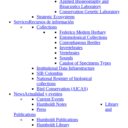
Applied Biogeography and
Bioacustics Laboratory
Conservation Genetic Laboratory
Strategic Ecosystems
Services
Recursos de información
Collections
Federico Medem Herbary
Entomological Collections
Coprophagous Beetles
Invertebrates
Vertebrates
Sounds
Catalog of Specimens Types
Institutional Data Infraestructure
SIB Colombia
National Register of biological
collections
Bird Conservation (AICAS)
News
Actualidad y eventos
Current Events
Humboldt Notes
Library
Press
and
Publications
Humboldt Publications
Humboldt Library