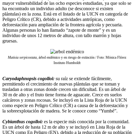
mayor vulnerabilidad de las ocho especies estudiadas, ya que solo se
ha encontrado un individuo adulto (se desconoce si existen
plántulas) en la zona. Está en el listado de la UICN en categoría de
Peligro Crítico (CR), debido a actividades antrópicas, como
deforestación para ampliación de la frontera agrícola y pecuaria.
Algunas personas lo han llamado “zapote de monte” y es un
individuo de unos 12 metros de altura, con tallo marrón y hojas
gruesas.
Matisia serpicostata
, árbol endémico y en riesgo de extinción / Foto: Mónica Flórez
Instituto Humboldt
Caryodaphnopsis cogolloi:
su raíz se extiende fácilmente,
permitiendo el crecimiento de nuevas plántulas que se toman y
trasladan a otras zonas donde crecen sin dificultad. Es un árbol de
30 m de alto y el fruto tiene forma de aguacate. Crece en suelos
calcáreos y zonas rocosas. Se incluyó en la Lista Roja de la UICN
como especie en Peligro Crítico (CR) a causa de la deforestación y
la sobreexplotación de madera. Se le conoce como “Yumbé”.
Cybianthus cogolloi:
es la especie más conocida por la comunidad.
Es un árbol de hasta 12 m de alto y se incluyó en Lista Roja de la
UICN como En Peligro (EN), debido a la reducción de su población