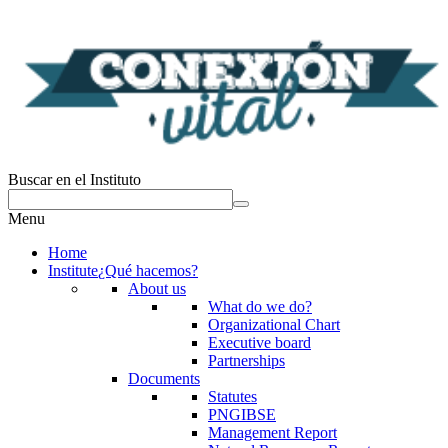
Buscar en el Instituto
Menu
Home
Institute
¿Qué hacemos?
About us
What do we do?
Organizational Chart
Executive board
Partnerships
Documents
Statutes
PNGIBSE
Management Report