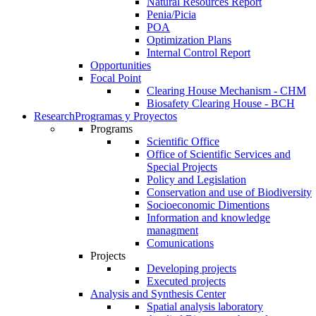
Natural Resources Report
Penia/Picia
POA
Optimization Plans
Internal Control Report
Opportunities
Focal Point
Clearing House Mechanism - CHM
Biosafety Clearing House - BCH
Research
Programas y Proyectos
Programs
Scientific Office
Office of Scientific Services and
Special Projects
Policy and Legislation
Conservation and use of Biodiversity
Socioeconomic Dimentions
Information and knowledge
managment
Comunications
Projects
Developing projects
Executed projects
Analysis and Synthesis Center
Spatial analysis laboratory