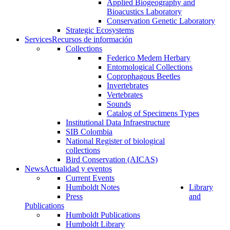
Applied Biogeography and
Bioacustics Laboratory
Conservation Genetic Laboratory
Strategic Ecosystems
Services
Recursos de información
Collections
Federico Medem Herbary
Entomological Collections
Coprophagous Beetles
Invertebrates
Vertebrates
Sounds
Catalog of Specimens Types
Institutional Data Infraestructure
SIB Colombia
National Register of biological
collections
Bird Conservation (AICAS)
News
Actualidad y eventos
Current Events
Humboldt Notes
Library
Press
and
Publications
Humboldt Publications
Humboldt Library