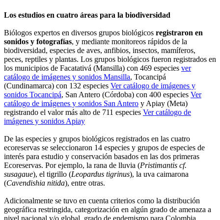
Los estudios en cuatro áreas para la biodiversidad
Biólogos expertos en diversos grupos biológicos
registraron en
sonidos y fotografías
, y mediante monitoreos rápidos de la
biodiversidad, especies de aves, anfibios, insectos, mamíferos,
peces, reptiles y plantas. Los grupos biológicos fueron registrados en
los municipios de Facatativá (Mansilla) con 469 especies
ver
catálogo de imágenes y sonidos Mansilla
, Tocancipá
(Cundinamarca) con 132 especies
Ver catálogo de imágenes y
sonidos Tocancipá
, San Antero (Córdoba) con 400 especies
Ver
catálogo de imágenes y sonidos San Antero
y Apiay (Meta)
registrando el valor más alto de 711 especies
Ver catálogo de
imágenes y sonidos Apiay
De las especies y grupos biológicos registrados en las cuatro
ecoreservas se seleccionaron 14 especies y grupos de especies de
interés para estudio y conservación basados en las dos primeras
Ecoreservas. Por ejemplo, la rana de lluvia (
Pristimantis cf.
susagaue
), el tigrillo (
Leopardus tigrinus
), la uva caimarona
(
Cavendishia nitida
), entre otras.
Adicionalmente se tuvo en cuenta criterios como la distribución
geográfica restringida, categorización en algún grado de amenaza a
nivel nacional y/o global, grado de endemismo para Colombia