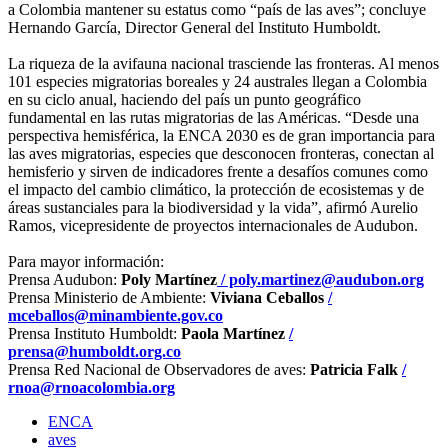
a Colombia mantener su estatus como “país de las aves”; concluye
Hernando García, Director General del Instituto Humboldt.
La riqueza de la avifauna nacional trasciende las fronteras. Al menos
101 especies migratorias boreales y 24 australes llegan a Colombia
en su ciclo anual, haciendo del país un punto geográfico
fundamental en las rutas migratorias de las Américas. “Desde una
perspectiva hemisférica, la ENCA 2030 es de gran importancia para
las aves migratorias, especies que desconocen fronteras, conectan al
hemisferio y sirven de indicadores frente a desafíos comunes como
el impacto del cambio climático, la protección de ecosistemas y de
áreas sustanciales para la biodiversidad y la vida”, afirmó Aurelio
Ramos, vicepresidente de proyectos internacionales de Audubon.
Para mayor información:
Prensa Audubon:
Poly Martínez
/ poly.martinez@audubon.org
Prensa Ministerio de Ambiente:
Viviana Ceballos
/
mceballos@minambiente.gov.co
Prensa Instituto Humboldt:
Paola Martínez
/
prensa@humboldt.org.co
Prensa Red Nacional de Observadores de aves:
Patricia Falk
/
rnoa@rnoacolombia.org
ENCA
aves