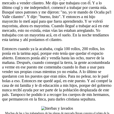
mercado a vender cilantro. Me dijo que trabajara con él. Y a lo
último cogí y me independicé, comencé a trabajar por cuenta mía.
Busqué unos patrones y me dijeron: "no, yo te mando de Ocaña pa'l
Valle cilantro". Y dije: "bueno, listo". Y entonces a mi hijo
mayorcito lo metí aquí para que fuera aprendiendo. Y se volvió
mayorista, ahora es mayorista. Cuando llegué a trabajar acá en este
mercado, esto no existía, estas vías las estaban arreglando. Yo
trabajaba con un mayorista acá, en el suelo. En la noche tendíamos
esta tarima y ahí poníamos el cilantro.
Entonces cuando ya la acababa, cogía 100 rollos, 200 rollos, los
ponía en la tarima aquí, porque esto tenía que quedar el espacio
abierto. Entonces ponía ahí y vendía hasta las ocho, nueve de la
mañana. Después, cuando conseguí la tierra, la gente acostumbrada
a verme en ese puesto me comentaba cuando lo iban a usar para
vender sus propias cosas mientras yo no estaba. A lo último se
quedaron con los puestos que eran míos. Para no pelear, no le paré
bolas a eso. Entonces me quedé aquí, en este puesto. Y así compré la
casa de mi familia y le di educación a mis hijos, porque del gobierno
nunca recibí ayuda por ser parte de la población desplazada de este
país. Tampoco he podido ir a recoger los cuerpos de mis hermanos,
que permanecen en la finca, para darles cristiana sepultura.
Muchas de las y los trabajadores de las plazas de mercado llevan consigo el relato de la