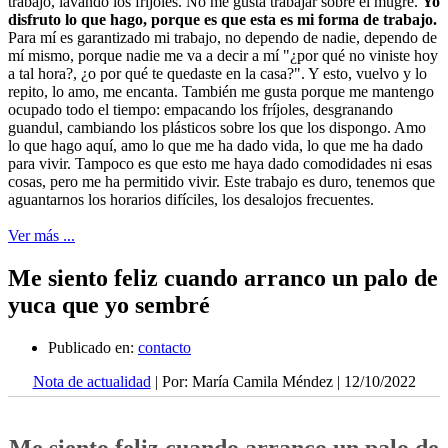
trabajo, lavando los fríjoles. No me gusta trabajar sobre el mugre.
Yo
disfruto lo que hago, porque es que esta es mi forma de trabajo.
Para mí es garantizado mi trabajo, no dependo de nadie, dependo de
mí mismo, porque nadie me va a decir a mí "¿por qué no viniste hoy
a tal hora?, ¿o por qué te quedaste en la casa?". Y esto, vuelvo y lo
repito, lo amo, me encanta. También me gusta porque me mantengo
ocupado todo el tiempo: empacando los fríjoles, desgranando
guandul, cambiando los plásticos sobre los que los dispongo. Amo
lo que hago aquí, amo lo que me ha dado vida, lo que me ha dado
para vivir. Tampoco es que esto me haya dado comodidades ni esas
cosas, pero me ha permitido vivir. Este trabajo es duro, tenemos que
aguantarnos los horarios difíciles, los desalojos frecuentes.
Ver más ...
Me siento feliz cuando arranco un palo de
yuca que yo sembré
Publicado en:
contacto
Nota de actualidad
| Por: María Camila Méndez | 12/10/2022
Me siento feliz cuando arranco un palo de