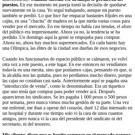
puestos.
En ese momento mi pareja tomó la decisión de quedarse
nuevamente en la casa. Yo seguí trabajando, aunque mi puesto
también se perdió. Lo que hice fue empacar bastantes fríjoles en una
cajita, en una "chacita" de madera en la que metía varias cosas para
vender por el mercado. En ese tiempo no había casi tiendas, el aforo
del público era impresionante. Ahora ya no, la tendencia se ha
perdido. Un domingo aquí la gente se empujaba para comprar.
Ahora no, ahora hay muchos supermercados. En cada barrio hay
una Olímpica, las élites de la ciudad son dueñas de esos negocios.
Cuando los funcionarios de espacio público se calmaron, yo volví
otra vez a este puesto, a este lugar. En ese entonces no vendíamos
todavía en una mesita, sino que poníamos cajas, pensando en que, si
la alcaldía nos las quitaba, pues no perdíamos mucho dinero, porque
las cajas no costaban casi nada. Anteriormente aquí se pagaba una
"introducción de venta", como lo denominaban. Era un tiquetico
que uno tenía que comprar para poder vender acá. Después
aparecieron los sindicatos. Se les pagaba 1 000 pesos o 500 pesos
por semana, pero nunca vimos mucha gestión de su parte. Una vez
me enfermé, me iban a operar del corazón, duré 12 días internado en
un hospital y durante ese tiempo solo vi la cara de unos cuantos
amigos, pero nunca vi la cara del presidente del sindicato ni del
secretario, ni del tesorero.
Mis clientes dicen que es bonito comprar en el mercado porque