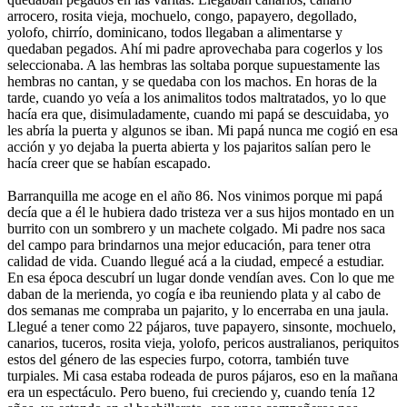
arrocero, rosita vieja, mochuelo, congo, papayero, degollado,
yolofo, chirrío, dominicano, todos llegaban a alimentarse y
quedaban pegados. Ahí mi padre aprovechaba para cogerlos y los
seleccionaba. A las hembras las soltaba porque supuestamente las
hembras no cantan, y se quedaba con los machos. En horas de la
tarde, cuando yo veía a los animalitos todos maltratados, yo lo que
hacía era que, disimuladamente, cuando mi papá se descuidaba, yo
les abría la puerta y algunos se iban. Mi papá nunca me cogió en esa
acción y yo dejaba la puerta abierta y los pajaritos salían pero le
hacía creer que se habían escapado.
Barranquilla me acoge en el año 86. Nos vinimos porque mi papá
decía que a él le hubiera dado tristeza ver a sus hijos montado en un
burrito con un sombrero y un machete colgado. Mi padre nos saca
del campo para brindarnos una mejor educación, para tener otra
calidad de vida. Cuando llegué acá a la ciudad, empecé a estudiar.
En esa época descubrí un lugar donde vendían aves. Con lo que me
daban de la merienda, yo cogía e iba reuniendo plata y al cabo de
dos semanas me compraba un pajarito, y lo encerraba en una jaula.
Llegué a tener como 22 pájaros, tuve papayero, sinsonte, mochuelo,
canarios, tuceros, rosita vieja, yolofo, pericos australianos, periquitos
estos del género de las especies furpo, cotorra, también tuve
turpiales. Mi casa estaba rodeada de puros pájaros, eso en la mañana
era un espectáculo. Pero bueno, fui creciendo y, cuando tenía 12