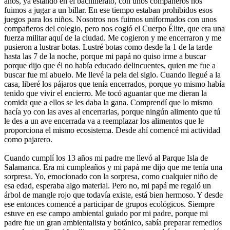
años, ya estando en el bachillerato, con unos compañeros nos
fuimos a jugar a un billar. En ese tiempo estaban prohibidos esos
juegos para los niños. Nosotros nos fuimos uniformados con unos
compañeros del colegio, pero nos cogió el Cuerpo Élite, que era una
fuerza militar aquí de la ciudad. Me cogieron y me encerraron y me
pusieron a lustrar botas. Lustré botas como desde la 1 de la tarde
hasta las 7 de la noche, porque mi papá no quiso irme a buscar
porque dijo que él no había educado delincuentes, quien me fue a
buscar fue mi abuelo. Me llevé la pela del siglo. Cuando llegué a la
casa, liberé los pájaros que tenía encerrados, porque yo mismo había
tenido que vivir el encierro. Me tocó aguantar que me dieran la
comida que a ellos se les daba la gana. Comprendí que lo mismo
hacía yo con las aves al encerrarlas, porque ningún alimento que tú
le des a un ave encerrada va a reemplazar los alimentos que le
proporciona el mismo ecosistema. Desde ahí comencé mi actividad
como pajarero.
Cuando cumplí los 13 años mi padre me llevó al Parque Isla de
Salamanca. Era mi cumpleaños y mi papá me dijo que me tenía una
sorpresa. Yo, emocionado con la sorpresa, como cualquier niño de
esa edad, esperaba algo material. Pero no, mi papá me regaló un
árbol de mangle rojo que todavía existe, está bien hermoso. Y desde
ese entonces comencé a participar de grupos ecológicos. Siempre
estuve en ese campo ambiental guiado por mi padre, porque mi
padre fue un gran ambientalista y botánico, sabía preparar remedios