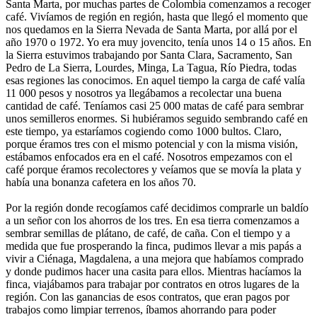
Santa Marta, por muchas partes de Colombia comenzamos a recoger
café. Vivíamos de región en región, hasta que llegó el momento que
nos quedamos en la Sierra Nevada de Santa Marta, por allá por el
año 1970 o 1972. Yo era muy jovencito, tenía unos 14 o 15 años. En
la Sierra estuvimos trabajando por Santa Clara, Sacramento, San
Pedro de La Sierra, Lourdes, Minga, La Tagua, Río Piedra, todas
esas regiones las conocimos. En aquel tiempo la carga de café valía
11 000 pesos y nosotros ya llegábamos a recolectar una buena
cantidad de café. Teníamos casi 25 000 matas de café para sembrar
unos semilleros enormes. Si hubiéramos seguido sembrando café en
este tiempo, ya estaríamos cogiendo como 1000 bultos. Claro,
porque éramos tres con el mismo potencial y con la misma visión,
estábamos enfocados era en el café. Nosotros empezamos con el
café porque éramos recolectores y veíamos que se movía la plata y
había una bonanza cafetera en los años 70.
Por la región donde recogíamos café decidimos comprarle un baldío
a un señor con los ahorros de los tres. En esa tierra comenzamos a
sembrar semillas de plátano, de café, de caña. Con el tiempo y a
medida que fue prosperando la finca, pudimos llevar a mis papás a
vivir a Ciénaga, Magdalena, a una mejora que habíamos comprado
y donde pudimos hacer una casita para ellos. Mientras hacíamos la
finca, viajábamos para trabajar por contratos en otros lugares de la
región. Con las ganancias de esos contratos, que eran pagos por
trabajos como limpiar terrenos, íbamos ahorrando para poder