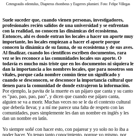
Cetengraulis edentulus, Diapterus rhombeus y Eugerres plumieri. Foto: Felipe Villegas
Suele suceder que, cuando vienen personas, investigadores,
profesionales recién salidos de una universidad y se enfrentan
con la realidad, no conocen las dinámicas del ecosistema.
Entonces, ahí es donde entran los locales a hacer un aporte muy
importante, los locales empiezan a hacer el aporte porque
conocen la dinámica de su fauna, de su ecosistema y de sus aves.
Al finalizar, cuando los científicos escriben documentos, rara
vez se les reconoce a las comunidades locales sus aporte. O
todavía es mucho más triste que en los documentos ni siquiera le
dan la importancia a los nombres locales, que para nosotros son
vitales, porque cada nombre común tiene un significado y
cuando se desconocen, se desconoce la importancia cultural que
tienen para la comunidad de donde extrajeron la información.
Por ejemplo, la pavita de la muerte es un pájaro que canta y su canto
es "pao, pao, pao, pao", y dicen que cuando ese pájaro canta,
alguien se va a morir. Muchas veces no se le da el contexto cultural
que debería llevar, y a mí me parece una falta de respeto con las
comunidades, pues simplemente les dan un nombre en inglés y les
dan un nombre en latín.
Yo siempre soñé con hacer esto, con pajarear y yo solo no lo iba a
poder hacer. Yo tengo tanto conocimiento, porque yo mismo, por