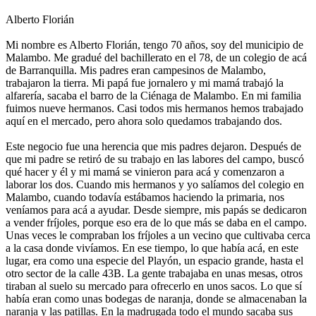
Alberto Florián
Mi nombre es Alberto Florián, tengo 70 años, soy del municipio de
Malambo. Me gradué del bachillerato en el 78, de un colegio de acá
de Barranquilla. Mis padres eran campesinos de Malambo,
trabajaron la tierra. Mi papá fue jornalero y mi mamá trabajó la
alfarería, sacaba el barro de la Ciénaga de Malambo. En mi familia
fuimos nueve hermanos. Casi todos mis hermanos hemos trabajado
aquí en el mercado, pero ahora solo quedamos trabajando dos.
Este negocio fue una herencia que mis padres dejaron. Después de
que mi padre se retiró de su trabajo en las labores del campo, buscó
qué hacer y él y mi mamá se vinieron para acá y comenzaron a
laborar los dos. Cuando mis hermanos y yo salíamos del colegio en
Malambo, cuando todavía estábamos haciendo la primaria, nos
veníamos para acá a ayudar. Desde siempre, mis papás se dedicaron
a vender fríjoles, porque eso era de lo que más se daba en el campo.
Unas veces le compraban los fríjoles a un vecino que cultivaba cerca
a la casa donde vivíamos. En ese tiempo, lo que había acá, en este
lugar, era como una especie del Playón, un espacio grande, hasta el
otro sector de la calle 43B. La gente trabajaba en unas mesas, otros
tiraban al suelo su mercado para ofrecerlo en unos sacos. Lo que sí
había eran como unas bodegas de naranja, donde se almacenaban la
naranja y las patillas. En la madrugada todo el mundo sacaba sus