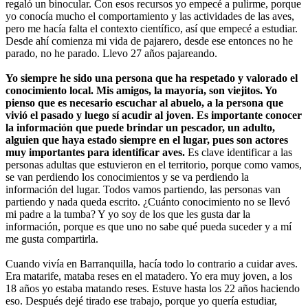
regaló un binocular. Con esos recursos yo empecé a pulirme, porque
yo conocía mucho el comportamiento y las actividades de las aves,
pero me hacía falta el contexto científico, así que empecé a estudiar.
Desde ahí comienza mi vida de pajarero, desde ese entonces no he
parado, no he parado. Llevo 27 años pajareando.
Yo siempre he sido una persona que ha respetado y valorado el
conocimiento local. Mis amigos, la mayoría, son viejitos. Yo
pienso que es necesario escuchar al abuelo, a la persona que
vivió el pasado y luego sí acudir al joven. Es importante conocer
la información que puede brindar un pescador, un adulto,
alguien que haya estado siempre en el lugar, pues son actores
muy importantes para identificar aves.
Es clave identificar a las
personas adultas que estuvieron en el territorio, porque como vamos,
se van perdiendo los conocimientos y se va perdiendo la
información del lugar. Todos vamos partiendo, las personas van
partiendo y nada queda escrito. ¿Cuánto conocimiento no se llevó
mi padre a la tumba? Y yo soy de los que les gusta dar la
información, porque es que uno no sabe qué pueda suceder y a mí
me gusta compartirla.
Cuando vivía en Barranquilla, hacía todo lo contrario a cuidar aves.
Era matarife, mataba reses en el matadero. Yo era muy joven, a los
18 años yo estaba matando reses. Estuve hasta los 22 años haciendo
eso. Después dejé tirado ese trabajo, porque yo quería estudiar,