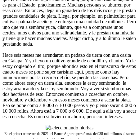
es para el Estado, prácticamente. Muchas personas se aburren por
esas cosas. Entonces, llega un ganadero de los más ricos y le prestan
grandes cantidades de plata. Llega, por ejemplo, un palmicultor para
cultivar palma de aceite y le entregan una cantidad de millones. Pero
uno que va a sembrar yuca, cilantro, que va a comprarse unos
cerdos, unos chivos para uno salir adelante, y le prestan una miseria
y tiene que hacer muchas vueltas. Mejor dicho, y a lo último le salen
prestando nada.
Hace seis meses me arrendaron un pedazo de tierra con una casita
en Galapa. Y ya llevo un cultivo grande de cebolllín y cilantro. Ya le
estoy cogiendo el tiro, porque ahoritica esto en el transcurso de estos
cuatro meses se pone super carísimo aquí, porque como hay
inundaciones por la crecida del río, se pierden las cosechas. Pero
como ahora estoy en tierra alta, entonces la estoy sembrando, la
estoy arrancando y la estoy sembrando. Voy a ver si siembro unas
dos hectáreas de esto. Entonces comienzo a cosechar en octubre,
noviembre y diciembre y en esos meses comienzo a sacar la plata.
Eso se pone como a 8 000 o 10 000 pesos y yo pienso sacar 4 000 o
10 000 rollos. Ahora está a 7 000 o 6 000. De aquí a allá voy a sacar
esa cosecha. Es como si tuviera un ahorro, pero con intereses.
En el primer trimestre de 2021, el Banco Agrario prestó más de 938 mil millones al sector