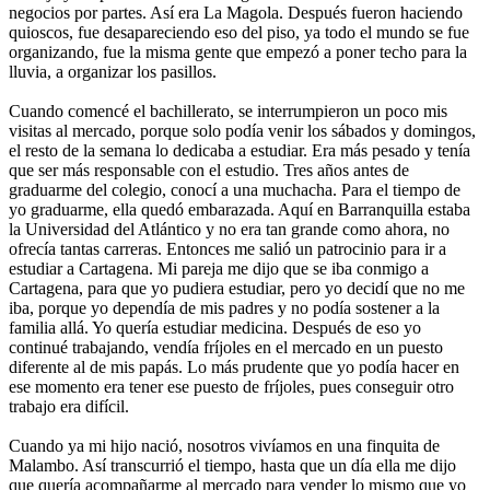
negocios por partes. Así era La Magola. Después fueron haciendo
quioscos, fue desapareciendo eso del piso, ya todo el mundo se fue
organizando, fue la misma gente que empezó a poner techo para la
lluvia, a organizar los pasillos.
Cuando comencé el bachillerato, se interrumpieron un poco mis
visitas al mercado, porque solo podía venir los sábados y domingos,
el resto de la semana lo dedicaba a estudiar. Era más pesado y tenía
que ser más responsable con el estudio. Tres años antes de
graduarme del colegio, conocí a una muchacha. Para el tiempo de
yo graduarme, ella quedó embarazada. Aquí en Barranquilla estaba
la Universidad del Atlántico y no era tan grande como ahora, no
ofrecía tantas carreras. Entonces me salió un patrocinio para ir a
estudiar a Cartagena. Mi pareja me dijo que se iba conmigo a
Cartagena, para que yo pudiera estudiar, pero yo decidí que no me
iba, porque yo dependía de mis padres y no podía sostener a la
familia allá. Yo quería estudiar medicina. Después de eso yo
continué trabajando, vendía fríjoles en el mercado en un puesto
diferente al de mis papás. Lo más prudente que yo podía hacer en
ese momento era tener ese puesto de fríjoles, pues conseguir otro
trabajo era difícil.
Cuando ya mi hijo nació, nosotros vivíamos en una finquita de
Malambo. Así transcurrió el tiempo, hasta que un día ella me dijo
que quería acompañarme al mercado para vender lo mismo que yo