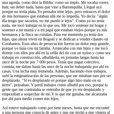
una agonía, como dice la Biblia: como un impío. Me tocaba correr,
huir, sin deber nada, hasta que vine a Barranquilla. Llegué acá
porque no tenía plata. Yo pensaba irme lejos, pero entonces el dolor
de mis hermanos que estaban allá me lo impedía. Yo decía: "algún
día tengo que sacarlos, no me puedo ir lejos". Como ya no tenía
nada, me tocó trabajar en lo que sea. Me tocó sostener mi hogar y
sostener a mi mamá y a mi papá que estaban viejos porque ya mis
hermanos y la finca no existían. Para ese momento ya tenía dos
hijas, que ahora viven en Bogotá y se dedican a vender cilantro en
Corabastos. Esos años de persecución fueron un dolor muy grande,
porque yo huía con mi familia. Arrancaba con mis hijos y me tocó
dormir con ellos por ahí en la orilla del río con un nylon y como sea
trabajar en construcción, albañilería, en jornadas largas hasta las
once de la noche por 7 000 pesos. Tenía que pagar colectivo,
comida, me daban hasta las once de la noche trabajando por ahí en
casas. Una lucha muy tremenda. Además, haciendo esos trabajos,
sufrí la estigmatización de las personas, que me miraban raro por ser
desplazado. "Si es desplazado es porque algo hizo malo en su
tierra", pensaban. Y perdí trabajos como albañil por eso, porque la
gente que me contrataba se enteraba de que yo era desplazado y
empezaban a sospechar de mí. Y lo que me ganaba, me alcanzaba
por ahí para medio comer mis hijos.
Así estuve trabajando como por siete meses, hasta que me encontré
a una persona que conocía de antes y que me invitó a que viniera al