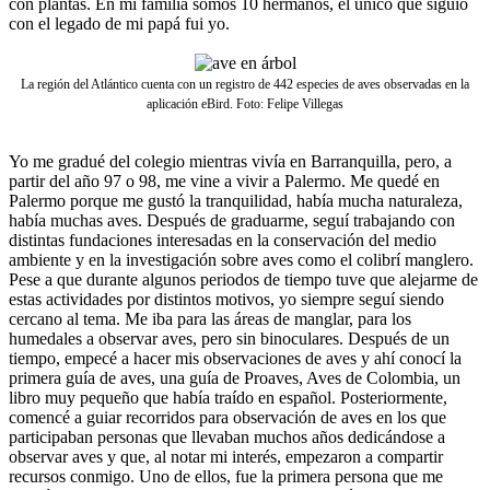
con plantas. En mi familia somos 10 hermanos, el único que siguió
con el legado de mi papá fui yo.
La región del Atlántico cuenta con un registro de 442 especies de aves observadas en la
aplicación eBird. Foto: Felipe Villegas
Yo me gradué del colegio mientras vivía en Barranquilla, pero, a
partir del año 97 o 98, me vine a vivir a Palermo. Me quedé en
Palermo porque me gustó la tranquilidad, había mucha naturaleza,
había muchas aves. Después de graduarme, seguí trabajando con
distintas fundaciones interesadas en la conservación del medio
ambiente y en la investigación sobre aves como el colibrí manglero.
Pese a que durante algunos periodos de tiempo tuve que alejarme de
estas actividades por distintos motivos, yo siempre seguí siendo
cercano al tema. Me iba para las áreas de manglar, para los
humedales a observar aves, pero sin binoculares. Después de un
tiempo, empecé a hacer mis observaciones de aves y ahí conocí la
primera guía de aves, una guía de Proaves, Aves de Colombia, un
libro muy pequeño que había traído en español. Posteriormente,
comencé a guiar recorridos para observación de aves en los que
participaban personas que llevaban muchos años dedicándose a
observar aves y que, al notar mi interés, empezaron a compartir
recursos conmigo. Uno de ellos, fue la primera persona que me