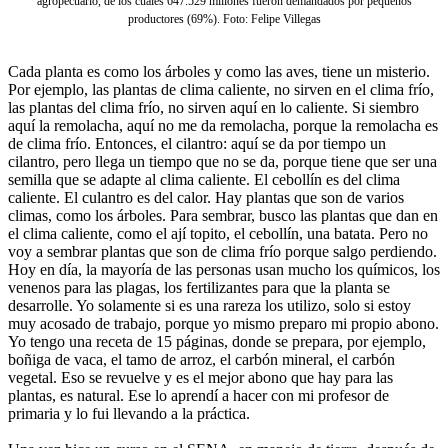
agropecuario, de los cuales 647.529 millones fueron demandados por pequeños
productores (69%). Foto: Felipe Villegas
Cada planta es como los árboles y como las aves, tiene un misterio.
Por ejemplo, las plantas de clima caliente, no sirven en el clima frío,
las plantas del clima frío, no sirven aquí en lo caliente. Si siembro
aquí la remolacha, aquí no me da remolacha, porque la remolacha es
de clima frío. Entonces, el cilantro: aquí se da por tiempo un
cilantro, pero llega un tiempo que no se da, porque tiene que ser una
semilla que se adapte al clima caliente. El cebollín es del clima
caliente. El culantro es del calor. Hay plantas que son de varios
climas, como los árboles. Para sembrar, busco las plantas que dan en
el clima caliente, como el ají topito, el cebollín, una batata. Pero no
voy a sembrar plantas que son de clima frío porque salgo perdiendo.
Hoy en día, la mayoría de las personas usan mucho los químicos, los
venenos para las plagas, los fertilizantes para que la planta se
desarrolle. Yo solamente si es una rareza los utilizo, solo si estoy
muy acosado de trabajo, porque yo mismo preparo mi propio abono.
Yo tengo una receta de 15 páginas, donde se prepara, por ejemplo,
boñiga de vaca, el tamo de arroz, el carbón mineral, el carbón
vegetal. Eso se revuelve y es el mejor abono que hay para las
plantas, es natural. Ese lo aprendí a hacer con mi profesor de
primaria y lo fui llevando a la práctica.