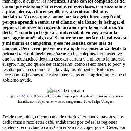
municipio, a cultivar las hortalizas.
Junto con los compañeros del
curso que estábamos interesados en esas clases, comenzábamos
a picar piedra, a hacer semilleros, a sembrar distintas
hortalizas. Yo creo que el amor por la agricultura surgió ahí,
porque aprendí a sembrar el cilantro, el rábano, la lechuga, el
pepino. Entonces fui cogiendo un amor por la agricultura. Yo
decía, "cuando yo llegue a la universidad, yo voy a estudiar
para agrónomo”, algo así. Siempre se me metía en la cabeza eso,
y mi mamá es campesina, y eso me llenaba como más de
emoción. Pero creo que viene de ahí, de esa enseñanza desde la
primaria. Eso debería enseñarse en los colegios.
Pero usted ve
que los muchachos llegan a escoger carrera y a ninguno le interesa
el agro, ninguno quiere ser campesino, como si eso fuera lo peor, y
resulta que ahí es donde está la vida, los alimentos. Entonces
necesitamos jóvenes que estén interesados en la agricultura y que el
gobierno ayude.
Según el
DANE
(2022), en el trimestre mayo - julio de este año, 14.454 personas se
identificaron subjetivamente como campesinas. Foto: Felipe Villegas.
Desde muy niño, en compañía de mis dos hermanos mayores, nos
dedicamos a recolectar café, andábamos por todas las regiones
cafeteras recolectando café. Comenzamos a coger por el Cesar, por