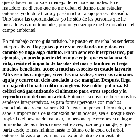
quería hacer un curso en manejo de recursos naturales. En el
matadero me dijeron que no me daban el tiempo para estudiar,
entonces yo lo dejé tirado y pasé mucho trabajo por esa decisión.
Uno busca las oportunidades, yo he sido de las personas que he
buscado esas oportunidades, porque yo siempre me he movido en el
campo ambiental.
En mi trabajo como guía turístico, he puesto en marcha los senderos
interpretativos.
Hay guías que te van recitando un guion, en
cambio yo hago algo distinto. En un sendero interpretativo, por
ejemplo, yo puedo partir del mangle rojo, que es salacuna de
vida, resiste el impacto de las olas del mar y también entrega
muchos beneficios, acoge a muchas especies en estado larvario.
Allí viven los cangrejos, viven los mapaches, viven los caimanes
aguja y ocurre un ciclo asociado a ese manglar. Después, llega
un pajarito llamado colibrí manglero. Ese colibrí poliniza. El
colibrí está garantizando el alimento para otras especies y la
reproducción del mismo árbol.
Entonces, si nosotros buscamos los
senderos interpretativos, es para formar personas con muchos
conocimientos y con valores. Si tú tienes un personal formado, que
sabe la importancia de la conexión de un bosque, sea el bosque seco
tropical o el bosque de manglar, un persona que reconozca el lugar
primordial de las interacciones entre aves, bosque y mangle, y que
parta desde lo más mínimo hasta lo último de la copa del árbol,
entonces tú vas a generar una conexión dentro de un visitante.