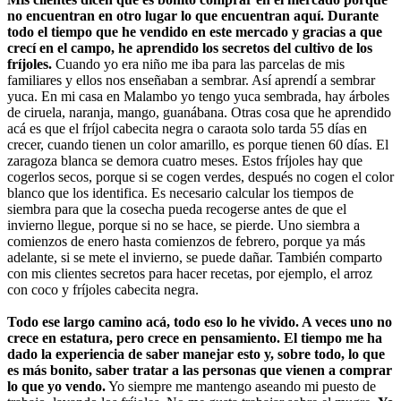
no encuentran en otro lugar lo que encuentran aquí. Durante
todo el tiempo que he vendido en este mercado y gracias a que
crecí en el campo, he aprendido los secretos del cultivo de los
fríjoles.
Cuando yo era niño me iba para las parcelas de mis
familiares y ellos nos enseñaban a sembrar. Así aprendí a sembrar
yuca. En mi casa en Malambo yo tengo yuca sembrada, hay árboles
de ciruela, naranja, mango, guanábana. Otras cosa que he aprendido
acá es que el fríjol cabecita negra o caraota solo tarda 55 días en
crecer, cuando tienen un color amarillo, es porque tienen 60 días. El
zaragoza blanca se demora cuatro meses. Estos fríjoles hay que
cogerlos secos, porque si se cogen verdes, después no cogen el color
blanco que los identifica. Es necesario calcular los tiempos de
siembra para que la cosecha pueda recogerse antes de que el
invierno llegue, porque si no se hace, se pierde. Uno siembra a
comienzos de enero hasta comienzos de febrero, porque ya más
adelante, si se mete el invierno, se puede dañar. También comparto
con mis clientes secretos para hacer recetas, por ejemplo, el arroz
con coco y fríjoles cabecita negra.
Todo ese largo camino acá, todo eso lo he vivido. A veces uno no
crece en estatura, pero crece en pensamiento. El tiempo me ha
dado la experiencia de saber manejar esto y, sobre todo, lo que
es más bonito, saber tratar a las personas que vienen a comprar
lo que yo vendo.
Yo siempre me mantengo aseando mi puesto de