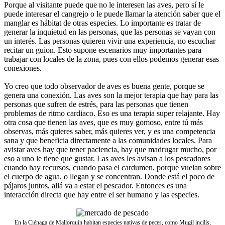
Porque al visitante puede que no le interesen las aves, pero sí le
puede interesar el cangrejo o le puede llamar la atención saber que el
manglar es hábitat de otras especies. Lo importante es tratar de
generar la inquietud en las personas, que las personas se vayan con
un interés. Las personas quieren vivir una experiencia, no escuchar
recitar un guion. Esto supone escenarios muy importantes para
trabajar con locales de la zona, pues con ellos podemos generar esas
conexiones.
Yo creo que todo observador de aves es buena gente, porque se
genera una conexión. Las aves son la mejor terapia que hay para las
personas que sufren de estrés, para las personas que tienen
problemas de ritmo cardiaco. Eso es una terapia super relajante. Hay
otra cosa que tienen las aves, que es muy gomoso, entre tú más
observas, más quieres saber, más quieres ver, y es una competencia
sana y que beneficia directamente a las comunidades locales. Para
avistar aves hay que tener paciencia, hay que madrugar mucho, por
eso a uno le tiene que gustar. Las aves les avisan a los pescadores
cuando hay recursos, cuando pasa el cardumen, porque vuelan sobre
el cuerpo de agua, o llegan y se concentran. Donde está el poco de
pájaros juntos, allá va a estar el pescador. Entonces es una
interacción directa que hay entre el ser humano y las especies.
En la Ciénaga de Mallorquín habitan especies nativas de peces, como Mugil incilis,