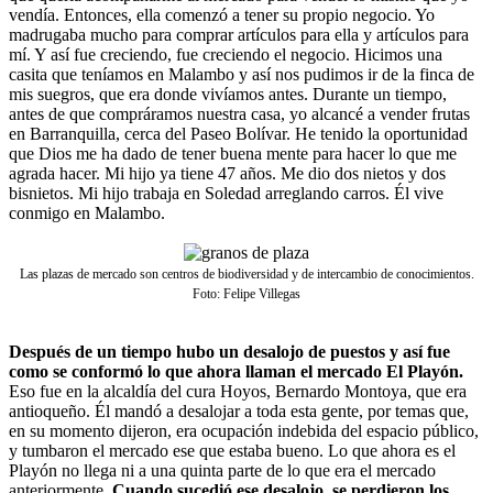
vendía. Entonces, ella comenzó a tener su propio negocio. Yo
madrugaba mucho para comprar artículos para ella y artículos para
mí. Y así fue creciendo, fue creciendo el negocio. Hicimos una
casita que teníamos en Malambo y así nos pudimos ir de la finca de
mis suegros, que era donde vivíamos antes. Durante un tiempo,
antes de que compráramos nuestra casa, yo alcancé a vender frutas
en Barranquilla, cerca del Paseo Bolívar. He tenido la oportunidad
que Dios me ha dado de tener buena mente para hacer lo que me
agrada hacer. Mi hijo ya tiene 47 años. Me dio dos nietos y dos
bisnietos. Mi hijo trabaja en Soledad arreglando carros. Él vive
conmigo en Malambo.
Las plazas de mercado son centros de biodiversidad y de intercambio de conocimientos.
Foto: Felipe Villegas
Después de un tiempo hubo un desalojo de puestos y así fue
como se conformó lo que ahora llaman el mercado El Playón.
Eso fue en la alcaldía del cura Hoyos, Bernardo Montoya, que era
antioqueño. Él mandó a desalojar a toda esta gente, por temas que,
en su momento dijeron, era ocupación indebida del espacio público,
y tumbaron el mercado ese que estaba bueno. Lo que ahora es el
Playón no llega ni a una quinta parte de lo que era el mercado
anteriormente.
Cuando sucedió ese desalojo, se perdieron los