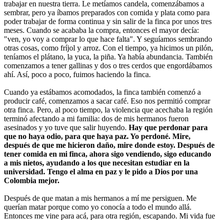
trabajar en nuestra tierra. Le metíamos candela, comenzábamos a
sembrar, pero ya íbamos preparados con comida y plata como para
poder trabajar de forma continua y sin salir de la finca por unos tres
meses. Cuando se acababa la compra, entonces el mayor decía:
"ven, yo voy a comprar lo que hace falta". Y seguíamos sembrando
otras cosas, como fríjol y arroz. Con el tiempo, ya hicimos un pilón,
teníamos el plátano, la yuca, la piña. Ya había abundancia. También
comenzamos a tener gallinas y dos o tres cerdos que engordábamos
ahí. Así, poco a poco, fuimos haciendo la finca.
Cuando ya estábamos acomodados, la finca también comenzó a
producir café, comenzamos a sacar café. Eso nos permitió comprar
otra finca. Pero, al poco tiempo, la violencia que acechaba la región
terminó afectando a mi familia: dos de mis hermanos fueron
asesinados y yo tuve que salir huyendo.
Hay que perdonar para
que no haya odio, para que haya paz. Yo perdoné. Mire,
después de que me hicieron daño, mire donde estoy. Después de
tener comida en mi finca, ahora sigo vendiendo, sigo educando
a mis nietos, ayudando a los que necesitan estudiar en la
universidad. Tengo el alma en paz y le pido a Dios por una
Colombia mejor.
Después de que matan a mis hermanos a mí me persiguen. Me
querían matar porque como yo conocía a todo el mundo allá.
Entonces me vine para acá, para otra región, escapando. Mi vida fue