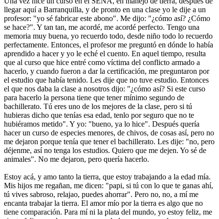
Una vez hice un curso en el SENA, en manejo de tierra, después de
llegar aquí a Barranquilla, y de pronto en una clase yo le dije a un
profesor: "yo sé fabricar este abono". Me dijo: "¿cómo así? ¿Cómo
se hace?". Y tan tan, me acordé, me acordé perfecto. Tengo una
memoria muy buena, yo recuerdo todo, desde niño todo lo recuerdo
perfectamente. Entonces, el profesor me preguntó en dónde lo había
aprendido a hacer y yo le eché el cuento. En aquel tiempo, resulta
que al curso que hice entré como víctima del conflicto armado a
hacerlo, y cuando fueron a dar la certificación, me preguntaron por
el estudio que había tenido. Les dije que no tuve estudio. Entonces
el que nos daba la clase a nosotros dijo: "¿cómo así? Si este curso
para hacerlo la persona tiene que tener mínimo segundo de
bachillerato. Tú eres uno de los mejores de la clase, pero si tú
hubieras dicho que tenías esa edad, tenlo por seguro que no te
hubiéramos metido". Y yo: "bueno, ya lo hice". Después quería
hacer un curso de especies menores, de chivos, de cosas así, pero no
me dejaron porque tenía que tener el bachillerato. Les dije: "no, pero
déjenme, así no tenga los estudios. Quiero que me dejen. Yo sé de
animales". No me dejaron, pero quería hacerlo.
Estoy acá, y amo tanto la tierra, que estoy trabajando a la edad mía.
Mis hijos me regañan, me dicen: "papi, si tú con lo que te ganas ahí,
tú vives sabroso, relajao, puedes ahorrar". Pero no, no, a mí me
encanta trabajar la tierra. El amor mío por la tierra es algo que no
tiene comparación. Para mí ni la plata del mundo, yo estoy feliz, me