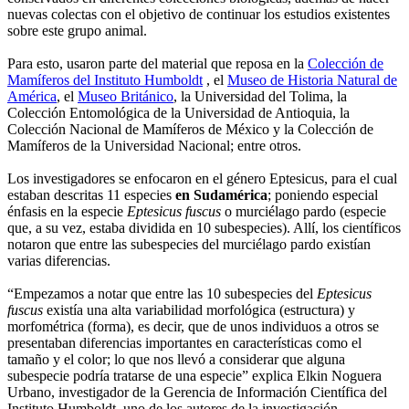
nuevas colectas con el objetivo de continuar los estudios existentes
sobre este grupo animal.
Para esto, usaron parte del material que reposa en la
Colección de
Mamíferos del Instituto Humboldt
, el
Museo de Historia Natural de
América
, el
Museo Británico
, la Universidad del Tolima, la
Colección Entomológica de la Universidad de Antioquia, la
Colección Nacional de Mamíferos de México y la Colección de
Mamíferos de la Universidad Nacional; entre otros.
Los investigadores se enfocaron en el género Eptesicus, para el cual
estaban descritas 11 especies
en Sudamérica
; poniendo especial
énfasis en la especie
Eptesicus fuscus
o murciélago pardo (especie
que, a su vez, estaba dividida en 10 subespecies). Allí, los científicos
notaron que entre las subespecies del murciélago pardo existían
varias diferencias.
“Empezamos a notar que entre las 10 subespecies del
Eptesicus
fuscus
existía una alta variabilidad morfológica (estructura) y
morfométrica (forma), es decir, que de unos individuos a otros se
presentaban diferencias importantes en características como el
tamaño y el color; lo que nos llevó a considerar que alguna
subespecie podría tratarse de una especie” explica Elkin Noguera
Urbano, investigador de la Gerencia de Información Científica del
Instituto Humboldt, uno de los autores de la investigación.