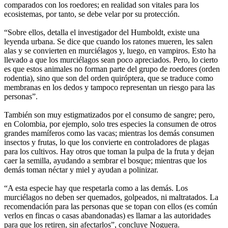
comparados con los roedores; en realidad son vitales para los
ecosistemas, por tanto, se debe velar por su protección.
“Sobre ellos, detalla el investigador del Humboldt, existe una
leyenda urbana. Se dice que cuando los ratones mueren, les salen
alas y se convierten en murciélagos y, luego, en vampiros. Esto ha
llevado a que los murciélagos sean poco apreciados. Pero, lo cierto
es que estos animales no forman parte del grupo de roedores (orden
rodentia), sino que son del orden quiróptera, que se traduce como
membranas en los dedos y tampoco representan un riesgo para las
personas”.
También son muy estigmatizados por el consumo de sangre; pero,
en Colombia, por ejemplo, solo tres especies la consumen de otros
grandes mamíferos como las vacas; mientras los demás consumen
insectos y frutas, lo que los convierte en controladores de plagas
para los cultivos. Hay otros que toman la pulpa de la fruta y dejan
caer la semilla, ayudando a sembrar el bosque; mientras que los
demás toman néctar y miel y ayudan a polinizar.
“A esta especie hay que respetarla como a las demás. Los
murciélagos no deben ser quemados, golpeados, ni maltratados. La
recomendación para las personas que se topan con ellos (es común
verlos en fincas o casas abandonadas) es llamar a las autoridades
para que los retiren, sin afectarlos”, concluye Noguera.