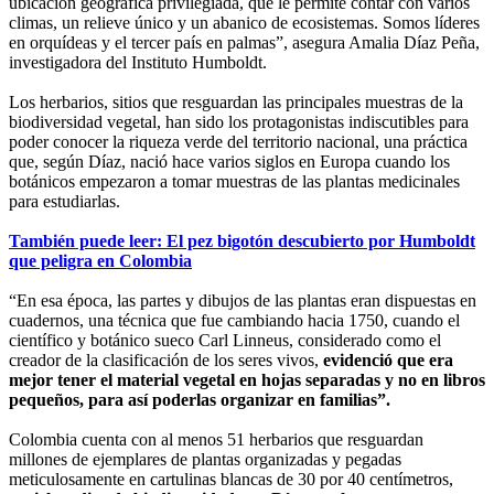
ubicación geográfica privilegiada, que le permite contar con varios
climas, un relieve único y un abanico de ecosistemas. Somos líderes
en orquídeas y el tercer país en palmas”, asegura Amalia Díaz Peña,
investigadora del Instituto Humboldt.
Los herbarios, sitios que resguardan las principales muestras de la
biodiversidad vegetal, han sido los protagonistas indiscutibles para
poder conocer la riqueza verde del territorio nacional, una práctica
que, según Díaz, nació hace varios siglos en Europa cuando los
botánicos empezaron a tomar muestras de las plantas medicinales
para estudiarlas.
También puede leer: El pez bigotón descubierto por Humboldt
que peligra en Colombia
“En esa época, las partes y dibujos de las plantas eran dispuestas en
cuadernos, una técnica que fue cambiando hacia 1750, cuando el
científico y botánico sueco Carl Linneus​, considerado como el
creador de la clasificación de los seres vivos,
evidenció que era
mejor tener el material vegetal en hojas separadas y no en libros
pequeños, para así poderlas organizar en familias”.
Colombia cuenta con al menos 51 herbarios que resguardan
millones de ejemplares de plantas organizadas y pegadas
meticulosamente en cartulinas blancas de 30 por 40 centímetros,