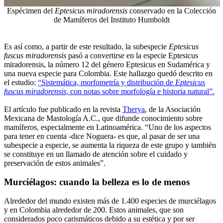
Espécimen del
Eptesicus miradorensis
conservado en la Colección
de Mamíferos del Instituto Humboldt
Es así como, a partir de este resultado, la subespecie
Eptesicus
fuscus miradorensis
pasó a convertirse en la especie Eptesicus
miradorensis, la número 12 del género Eptesicus en Sudamérica y
una nueva especie para Colombia. Este hallazgo quedó descrito en
el estudio:
“Sistemática, morfometría y distribución de
Eptesicus
fuscus miradorensis
, con notas sobre morfología e historia natural”.
El artículo fue publicado en la revista
Therya
, de la Asociación
Mexicana de Mastología A.C., que difunde conocimiento sobre
mamíferos, especialmente en Latinoamérica. “Uno de los aspectos
para tener en cuenta -dice Noguera- es que, al pasar de ser una
subespecie a especie, se aumenta la riqueza de este grupo y también
se constituye en un llamado de atención sobre el cuidado y
preservación de estos animales”.
Murciélagos: cuando la belleza es lo de menos
Alrededor del mundo existen más de 1.400 especies de murciélagos
y en Colombia alrededor de 200. Estos animales, que son
considerados poco carismáticos debido a su estética y por ser