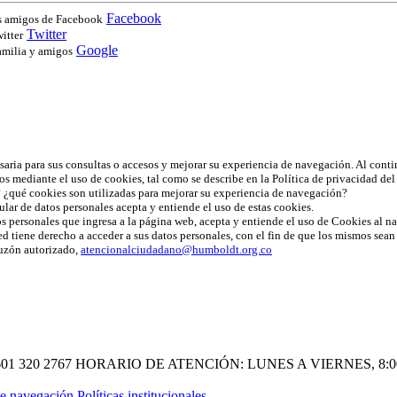
Facebook
us amigos de Facebook
Twitter
itter
Google
amilia y amigos
esaria para sus consultas o accesos y mejorar su experiencia de navegación. Al cont
os mediante el uso de cookies, tal como se describe en la Política de privacidad de
 ¿qué cookies son utilizadas para mejorar su experiencia de navegación?
ular de datos personales acepta y entiende el uso de estas cookies.
os personales que ingresa a la página web, acepta y entiende el uso de Cookies al nav
ted tiene derecho a acceder a sus datos personales, con el fin de que los mismos sean
buzón autorizado,
atencionalciudadano@humboldt.org.co
601 320 2767
HORARIO DE ATENCIÓN: LUNES A VIERNES, 8:00 A
e navegación
Políticas institucionales