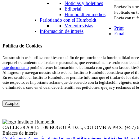
Noticias y boletines
Enviaselo a t
Editorial
Publicalo en tw
Humboldt en medios
Envia con tu f
Parlotiando con el Humboldt
Ver entrevistas
Print
Información de interés
Email
Política de Cookies
Nuestro sitio web utiliza cookies con el fin de proporcionar la funcionalidad nec
acepta el tratamiento de los datos personales, que eventualmente serán recolectad
este documento
podrá obtener información relacionada con ¿qué son las cookies?
Al ingresar y navegar nuestro sitio web, el Instituto Humboldt considera que el tit
En ese sentido, el Instituto Humboldt se permite informar que el titular de los dat
este respecto, es importante aclarar que de acuerdo con la legislación vigente, us
o eliminados, caso en el cual deberá remitir sus peticiones, quejas y reclamos al 
Acepto
CALLE 28 A # 15 - 09
BOGOTÁ D.C., COLOMBIA
PBX: (+57) 
Enlaces de interés
Contáctenos
Atención al ciudadano
Notificaciones judiciales
Mapa d