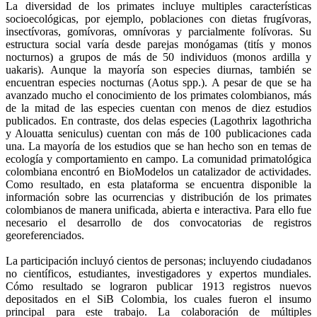
La diversidad de los primates incluye multiples características
socioecológicas, por ejemplo, poblaciones con dietas frugívoras,
insectívoras, gomívoras, omnívoras y parcialmente folívoras. Su
estructura social varía desde parejas monógamas (titís y monos
nocturnos) a grupos de más de 50 individuos (monos ardilla y
uakaris). Aunque la mayoría son especies diurnas, también se
encuentran especies nocturnas (Aotus spp.). A pesar de que se ha
avanzado mucho el conocimiento de los primates colombianos, más
de la mitad de las especies cuentan con menos de diez estudios
publicados. En contraste, dos delas especies (Lagothrix lagothricha
y Alouatta seniculus) cuentan con más de 100 publicaciones cada
una. La mayoría de los estudios que se han hecho son en temas de
ecología y comportamiento en campo. La comunidad primatológica
colombiana encontró en BioModelos un catalizador de actividades.
Como resultado, en esta plataforma se encuentra disponible la
información sobre las ocurrencias y distribución de los primates
colombianos de manera unificada, abierta e interactiva. Para ello fue
necesario el desarrollo de dos convocatorias de registros
georeferenciados.
La participación incluyó cientos de personas; incluyendo ciudadanos
no científicos, estudiantes, investigadores y expertos mundiales.
Cómo resultado se lograron publicar 1913 registros nuevos
depositados en el SiB Colombia, los cuales fueron el insumo
principal para este trabajo. La colaboración de múltiples