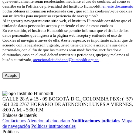
que eventualmente serán recolectados mediante el uso de cookies, tal como se
describe en la Política de privacidad del Instituto Humboldt;
en este documento
podrá obtener información relacionada con ¿qué son las cookies? ¿qué cookies
son utilizadas para mejorar su experiencia de navegación?
Al ingresar y navegar nuestro sitio web, el Instituto Humboldt considera que el
titular de datos personales acepta y entiende el uso de estas cookies.
En ese sentido, el Instituto Humboldt se permite informar que el titular de los
datos personales que ingresa a la página web, acepta y entiende el uso de
Cookies al navegar a través de ella. A este respecto, es importante aclarar que de
acuerdo con la legislación vigente, usted tiene derecho a acceder a sus datos
personales, con el fin de que los mismos sean modificados, rectificados o
eliminados, caso en el cual deberá remitir sus peticiones, quejas y reclamos al
buzón autorizado,
atencionalciudadano@humboldt.org.co
Acepto
CALLE 28 A # 15 - 09
BOGOTÁ D.C., COLOMBIA
PBX: (+57)
601 320 2767
HORARIO DE ATENCIÓN: LUNES A VIERNES,
8:00 A.M. - 5:00 P.M.
Enlaces de interés
Contáctenos
Atención al ciudadano
Notificaciones judiciales
Mapa
de navegación
Políticas institucionales
Políticas