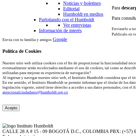
Noticias y boletines
Para
descar
Editorial
Humboldt en medios
Para consult
Parlotiando con el Humboldt
Ver entrevistas
Enviaselo a t
Información de interés
Publicalo en tw
Google
Envia con tu familia y amigos
Política de Cookies
Nuestro sitio web utiliza cookies con el fin de proporcionar la funcionalidad nec
eventualmente serán recolectados mediante el uso de cookies, tal como se describ
utilizadas para mejorar su experiencia de navegación?
Al ingresar y navegar nuestro sitio web, el Instituto Humboldt considera que el tit
En ese sentido, el Instituto Humboldt se permite informar que el titular de los dat
legislación vigente, usted tiene derecho a acceder a sus datos personales, con el 
atencionalciudadano@humboldt.org.co
Acepto
CALLE 28 A # 15 - 09
BOGOTÁ D.C., COLOMBIA
PBX: (+57) 