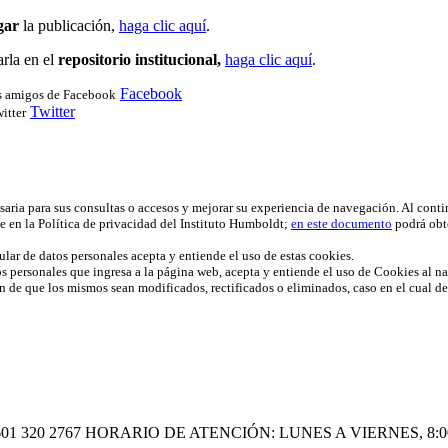
gar
la publicación,
haga clic aquí
.
arla en el
repositorio institucional,
haga clic aquí
.
Facebook
us amigos de Facebook
Twitter
itter
esaria para sus consultas o accesos y mejorar su experiencia de navegación. Al cont
e en la Política de privacidad del Instituto Humboldt;
en este documento
podrá obt
ular de datos personales acepta y entiende el uso de estas cookies.
os personales que ingresa a la página web, acepta y entiende el uso de Cookies al nav
fin de que los mismos sean modificados, rectificados o eliminados, caso en el cual d
601 320 2767
HORARIO DE ATENCIÓN: LUNES A VIERNES, 8:00 A