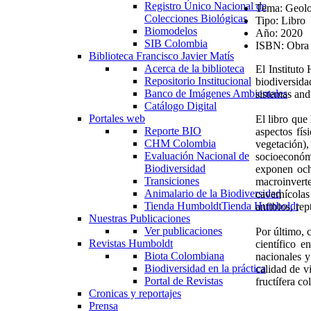
Registro Único Nacional de
Tema:
Geolo
Colecciones Biológicas
Tipo:
Libro
Biomodelos
Año:
2020
SIB Colombia
ISBN:
Obra 
Biblioteca Francisco Javier Matís
Acerca de la biblioteca
El Instituto
Repositorio Institucional
biodiversida
Banco de Imágenes Ambientales
sistemas and
Catálogo Digital
Portales web
El libro que
Reporte BIO
aspectos fís
CHM Colombia
vegetación),
Evaluación Nacional de
socioeconóm
Biodiversidad
exponen ocho
Transiciones
macroinvert
Animalario de la Biodiversidad
cavernícolas
Tienda Humboldt
Tienda Humboldt
anfibios, rep
Nuestras Publicaciones
Ver publicaciones
Por último, 
Revistas Humboldt
científico 
Biota Colombiana
nacionales y
Biodiversidad en la práctica
calidad de v
Portal de Revistas
fructífera co
Cronicas y reportajes
Prensa