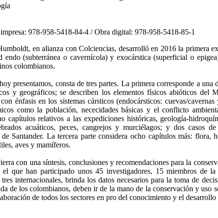
gía
impresa: 978-958-5418-84-4 / Obra digital: 978-958-5418-85-1
 Humboldt, en alianza con Colciencias, desarrolló en 2016 la primera ex
d endo (subterránea o cavernícola) y exocárstica (superficial o epige
inos colombianos.
 hoy presentamos, consta de tres partes. La primera corresponde a una 
icos y geográficos; se describen los elementos físicos abióticos del M
 con énfasis en los sistemas cársticos (endocársticos: cuevas/cavernas 
icos como la población, nececidades básicas y el conflicto ambienta
 capítulos relativos a las expediciones históricas, geología-hidroquím
ebrados acuáticos, peces, cangrejos y murciélagos; y dos casos de
 de Santander. La tercera parte considera ocho capítulos más: flora, 
tiles, aves y mamíferos.
cierra con una síntesis, conclusiones y recomendaciones para la conserv
en el que han participado unos 45 investigadores, 15 miembros de
 tres internacionales, brinda los datos necesarios para la toma de dec
ida de los colombianos, deben ir de la mano de la conservación y uso s
laboración de todos los sectores en pro del conocimiento y el desarrollo 