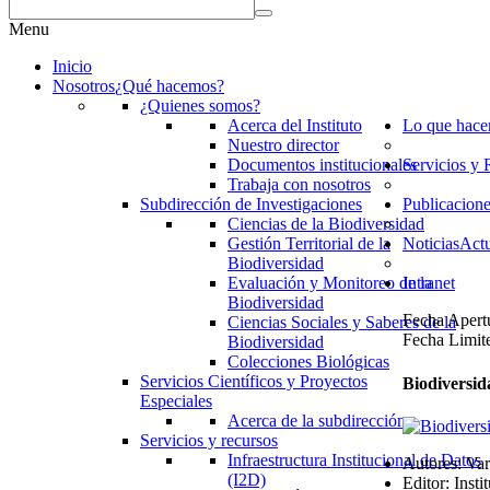
Menu
Inicio
Nosotros
¿Qué hacemos?
¿Quienes somos?
Acerca del Instituto
Lo que hac
Nuestro director
Documentos institucionales
Servicios y 
Trabaja con nosotros
Subdirección de Investigaciones
Publicacion
Ciencias de la Biodiversidad
Gestión Territorial de la
Noticias
Actu
Biodiversidad
Evaluación y Monitoreo de la
Intranet
Biodiversidad
Fecha Apertu
Ciencias Sociales y Saberes de la
Fecha Limit
Biodiversidad
Colecciones Biológicas
Servicios Científicos y Proyectos
Biodiversid
Especiales
Acerca de la subdirección
Servicios y recursos
Infraestructura Institucional de Datos
Autores:
Var
(I2D)
Editor:
Inst