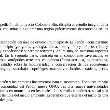
pedición del proyecto Colombia Bio, dirigida al estudio integral de la
a), con miras a explorar una región prácticamente desconocida en los
descripción del área de estudio (municipio de El Peñón), considerando
unicipio (geografía, geología, clima, hidrografía) y bióticos (flora y
y exocársticos: superficie terrestre). Así mismo, se muestran aspectos
l. En la segunda parte, centrada en el componente cavernícola, se
ica, artrópodos terrestres, estigobiota (fauna acuática) microscópica,
 estudio sobre la biodiversidad y conservación de los ecosistemas
hongos, escarabajos coprófagos, macroinvertebrados acuáticos, peces,
ación y los primeros lineamientos para el monitoreo. Todo este trabajo
 la comunidad del Peñón, nueve ONG, tres OG, nueve universidades
isiones en momentos en los cuales el desarrollo económico, social y la
ostenible del medio ambiente. Esperamos que este sea el inicio de una
del país.