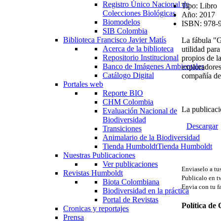
Registro Único Nacional de
Tipo:
Libro
Colecciones Biológicas
Año:
2017
Biomodelos
ISBN:
978-9
SIB Colombia
Biblioteca Francisco Javier Matís
La fábula "G
Acerca de la biblioteca
utilidad par
Repositorio Institucional
propios de l
Banco de Imágenes Ambientales
exploradores
Catálogo Digital
compañía de 
Portales web
Reporte BIO
CHM Colombia
La publicaci
Evaluación Nacional de
Biodiversidad
Descargar
Transiciones
Animalario de la Biodiversidad
Tienda Humboldt
Tienda Humboldt
Nuestras Publicaciones
Ver publicaciones
Enviaselo a t
Revistas Humboldt
Publicalo en tw
Biota Colombiana
Envia con tu f
Biodiversidad en la práctica
Portal de Revistas
Política de
Cronicas y reportajes
Prensa