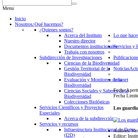
Menu
Inicio
Nosotros
¿Qué hacemos?
¿Quienes somos?
Acerca del Instituto
Lo que hac
Nuestro director
Documentos institucionales
Servicios y 
Trabaja con nosotros
Subdirección de Investigaciones
Publicacion
Ciencias de la Biodiversidad
Gestión Territorial de la
Noticias
Actu
Biodiversidad
Evaluación y Monitoreo de la
Intranet
Biodiversidad
Fecha Apert
Ciencias Sociales y Saberes de la
Fecha Limit
Biodiversidad
Colecciones Biológicas
Servicios Científicos y Proyectos
Los guardia
Especiales
Acerca de la subdirección
Servicios y recursos
Infraestructura Institucional de Datos
Autores:
Var
(I2D)
Editor:
Inst