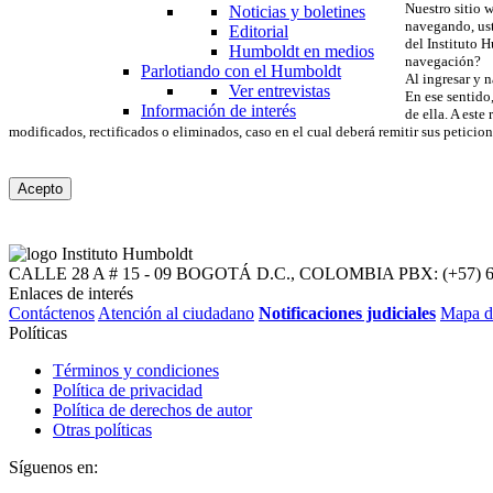
Nuestro sitio 
Noticias y boletines
navegando, ust
Editorial
del Instituto 
Humboldt en medios
navegación?
Parlotiando con el Humboldt
Al ingresar y n
Ver entrevistas
En ese sentido,
Información de interés
de ella. A este
modificados, rectificados o eliminados, caso en el cual deberá remitir sus peticio
Acepto
CALLE 28 A # 15 - 09
BOGOTÁ D.C., COLOMBIA
PBX: (+57) 
Enlaces de interés
Contáctenos
Atención al ciudadano
Notificaciones judiciales
Mapa d
Políticas
Términos y condiciones
Política de privacidad
Política de derechos de autor
Otras políticas
Síguenos en: