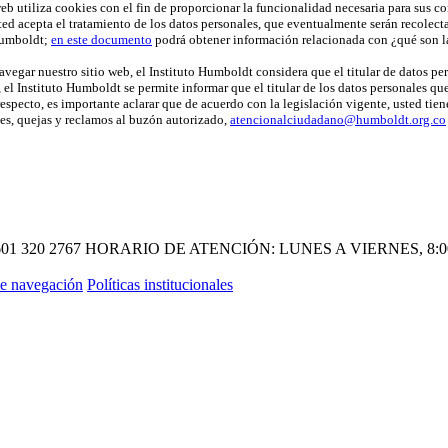
web utiliza cookies con el fin de proporcionar la funcionalidad necesaria para sus c
ed acepta el tratamiento de los datos personales, que eventualmente serán recolecta
Humboldt;
en este documento
podrá obtener información relacionada con ¿qué son la
avegar nuestro sitio web, el Instituto Humboldt considera que el titular de datos pe
 el Instituto Humboldt se permite informar que el titular de los datos personales qu
 respecto, es importante aclarar que de acuerdo con la legislación vigente, usted tie
nes, quejas y reclamos al buzón autorizado,
atencionalciudadano@humboldt.org.co
601 320 2767
HORARIO DE ATENCIÓN: LUNES A VIERNES, 8:00 A
e navegación
Políticas institucionales