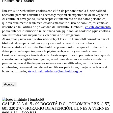
Política de Cookies
Nuestro sitio web utiliza cookies con el fin de proporcionar la funcionalidad
necesaria para sus consultas o accesos y mejorar su experiencia de navegación.
Al continuar navegando, usted acepta el tratamiento de los datos personales,
que eventualmente serán recolectados mediante el uso de cookies, tal como se
describe en la Política de privacidad del Instituto Humboldt;
en este documento
podrá obtener información relacionada con ¿qué son las cookies? ¿qué cookies
son utilizadas para mejorar su experiencia de navegación?
Al ingresar y navegar nuestro sitio web, el Instituto Humboldt considera que el
titular de datos personales acepta y entiende el uso de estas cookies.
En ese sentido, el Instituto Humboldt se permite informar que el titular de los
datos personales que ingresa a la página web, acepta y entiende el uso de
Cookies al navegar a través de ella. A este respecto, es importante aclarar que de
acuerdo con la legislación vigente, usted tiene derecho a acceder a sus datos
personales, con el fin de que los mismos sean modificados, rectificados o
eliminados, caso en el cual deberá remitir sus peticiones, quejas y reclamos al
buzón autorizado,
atencionalciudadano@humboldt.org.co
Acepto
CALLE 28 A # 15 - 09
BOGOTÁ D.C., COLOMBIA
PBX: (+57)
601 320 2767
HORARIO DE ATENCIÓN: LUNES A VIERNES,
8:00 A.M. - 5:00 P.M.