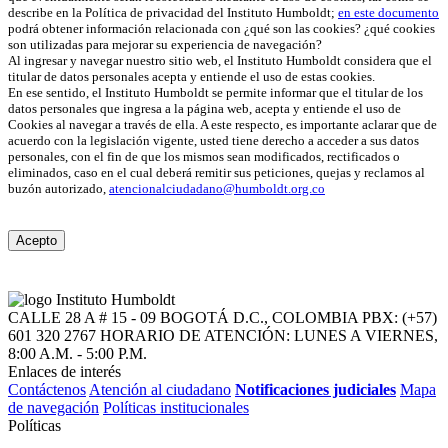
describe en la Política de privacidad del Instituto Humboldt;
en este documento
podrá obtener información relacionada con ¿qué son las cookies? ¿qué cookies
son utilizadas para mejorar su experiencia de navegación?
Al ingresar y navegar nuestro sitio web, el Instituto Humboldt considera que el
titular de datos personales acepta y entiende el uso de estas cookies.
En ese sentido, el Instituto Humboldt se permite informar que el titular de los
datos personales que ingresa a la página web, acepta y entiende el uso de
Cookies al navegar a través de ella. A este respecto, es importante aclarar que de
acuerdo con la legislación vigente, usted tiene derecho a acceder a sus datos
personales, con el fin de que los mismos sean modificados, rectificados o
eliminados, caso en el cual deberá remitir sus peticiones, quejas y reclamos al
buzón autorizado,
atencionalciudadano@humboldt.org.co
Acepto
CALLE 28 A # 15 - 09
BOGOTÁ D.C., COLOMBIA
PBX: (+57)
601 320 2767
HORARIO DE ATENCIÓN: LUNES A VIERNES,
8:00 A.M. - 5:00 P.M.
Enlaces de interés
Contáctenos
Atención al ciudadano
Notificaciones judiciales
Mapa
de navegación
Políticas institucionales
Políticas