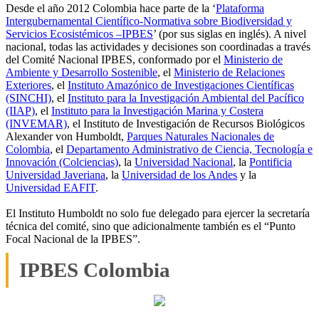
Desde el año 2012 Colombia hace parte de la ‘
Plataforma
Intergubernamental Científico-Normativa sobre Biodiversidad y
Servicios Ecosistémicos –IPBES
’ (por sus siglas en inglés). A nivel
nacional, todas las actividades y decisiones son coordinadas a través
del Comité Nacional IPBES, conformado por el
Ministerio de
Ambiente y Desarrollo Sostenible
, el
Ministerio de Relaciones
Exteriores
, el
Instituto Amazónico de Investigaciones Científicas
(SINCHI)
, el
Instituto para la Investigación Ambiental del Pacífico
(IIAP)
, el
Instituto para la Investigación Marina y Costera
(INVEMAR)
, el Instituto de Investigación de Recursos Biológicos
Alexander von Humboldt,
Parques Naturales Nacionales de
Colombia
, el
Departamento Administrativo de Ciencia, Tecnología e
Innovación (Colciencias)
, la
Universidad Nacional
, la
Pontificia
Universidad Javeriana
, la
Universidad de los Andes
y la
Universidad EAFIT
.
El Instituto Humboldt no solo fue delegado para ejercer la secretaría
técnica del comité, sino que adicionalmente también es el “Punto
Focal Nacional de la IPBES”.
IPBES Colombia