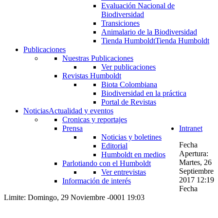
Evaluación Nacional de
Biodiversidad
Transiciones
Animalario de la Biodiversidad
Tienda Humboldt
Tienda Humboldt
Publicaciones
Nuestras Publicaciones
Ver publicaciones
Revistas Humboldt
Biota Colombiana
Biodiversidad en la práctica
Portal de Revistas
Noticias
Actualidad y eventos
Cronicas y reportajes
Prensa
Intranet
Noticias y boletines
Fecha
Editorial
Apertura:
Humboldt en medios
Martes, 26
Parlotiando con el Humboldt
Septiembre
Ver entrevistas
2017 12:19
Información de interés
Fecha
Limite: Domingo, 29 Noviembre -0001 19:03