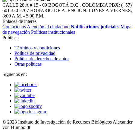
CALLE 28 A # 15 - 09
BOGOTÁ D.C., COLOMBIA
PBX: (+57)
601 320 2767
HORARIO DE ATENCIÓN: LUNES A VIERNES,
8:00 A.M. - 5:00 P.M.
Enlaces de interés
Contáctenos
Atención al ciudadano
Notificaciones judiciales
Mapa
de navegación
Políticas institucionales
Políticas
Términos y condiciones
Política de privacidad
Política de derechos de autor
Otras políticas
Síguenos en:
© 2023 Instituto de Investigación de Recursos Biológicos Alexander
von Humboldt