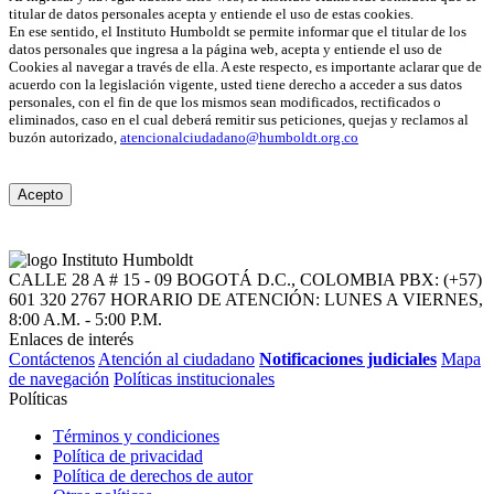
titular de datos personales acepta y entiende el uso de estas cookies.
En ese sentido, el Instituto Humboldt se permite informar que el titular de los
datos personales que ingresa a la página web, acepta y entiende el uso de
Cookies al navegar a través de ella. A este respecto, es importante aclarar que de
acuerdo con la legislación vigente, usted tiene derecho a acceder a sus datos
personales, con el fin de que los mismos sean modificados, rectificados o
eliminados, caso en el cual deberá remitir sus peticiones, quejas y reclamos al
buzón autorizado,
atencionalciudadano@humboldt.org.co
Acepto
CALLE 28 A # 15 - 09
BOGOTÁ D.C., COLOMBIA
PBX: (+57)
601 320 2767
HORARIO DE ATENCIÓN: LUNES A VIERNES,
8:00 A.M. - 5:00 P.M.
Enlaces de interés
Contáctenos
Atención al ciudadano
Notificaciones judiciales
Mapa
de navegación
Políticas institucionales
Políticas
Términos y condiciones
Política de privacidad
Política de derechos de autor