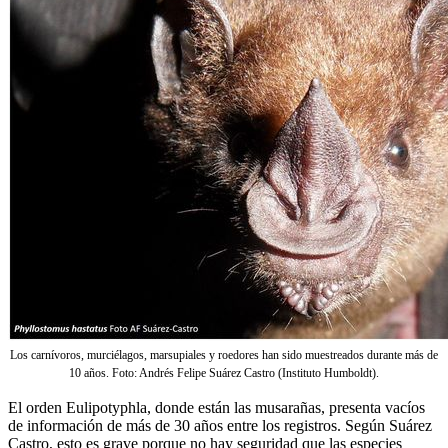
Los carnívoros, murciélagos, marsupiales y roedores han sido muestreados durante más de
10 años. Foto: Andrés Felipe Suárez Castro (Instituto Humboldt).
El orden Eulipotyphla, donde están las musarañas, presenta vacíos
de información de más de 30 años entre los registros. Según Suárez
Castro, esto es grave porque no hay seguridad que las especies