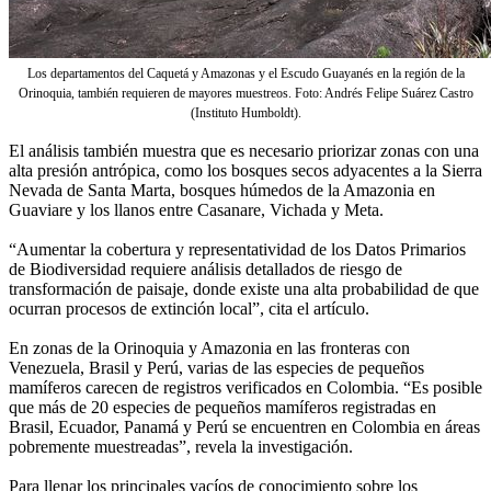
Los departamentos del Caquetá y Amazonas y el Escudo Guayanés en la región de la
Orinoquia, también requieren de mayores muestreos. Foto: Andrés Felipe Suárez Castro
(Instituto Humboldt).
El análisis también muestra que es necesario priorizar zonas con una
alta presión antrópica, como los bosques secos adyacentes a la Sierra
Nevada de Santa Marta, bosques húmedos de la Amazonia en
Guaviare y los llanos entre Casanare, Vichada y Meta.
“Aumentar la cobertura y representatividad de los Datos Primarios
de Biodiversidad requiere análisis detallados de riesgo de
transformación de paisaje, donde existe una alta probabilidad de que
ocurran procesos de extinción local”, cita el artículo.
En zonas de la Orinoquia y Amazonia en las fronteras con
Venezuela, Brasil y Perú, varias de las especies de pequeños
mamíferos carecen de registros verificados en Colombia. “Es posible
que más de 20 especies de pequeños mamíferos registradas en
Brasil, Ecuador, Panamá y Perú se encuentren en Colombia en áreas
pobremente muestreadas”, revela la investigación.
Para llenar los principales vacíos de conocimiento sobre los