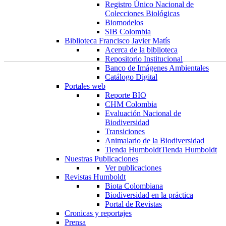
Registro Único Nacional de
Colecciones Biológicas
Biomodelos
SIB Colombia
Biblioteca Francisco Javier Matís
Acerca de la biblioteca
Repositorio Institucional
Banco de Imágenes Ambientales
Catálogo Digital
Portales web
Reporte BIO
CHM Colombia
Evaluación Nacional de
Biodiversidad
Transiciones
Animalario de la Biodiversidad
Tienda Humboldt
Tienda Humboldt
Nuestras Publicaciones
Ver publicaciones
Revistas Humboldt
Biota Colombiana
Biodiversidad en la práctica
Portal de Revistas
Cronicas y reportajes
Prensa