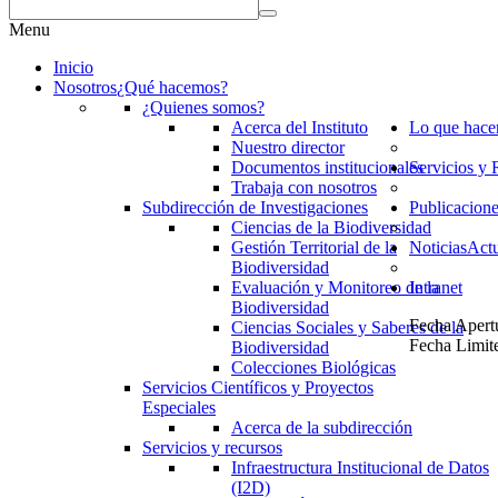
Menu
Inicio
Nosotros
¿Qué hacemos?
¿Quienes somos?
Acerca del Instituto
Lo que hac
Nuestro director
Documentos institucionales
Servicios y 
Trabaja con nosotros
Subdirección de Investigaciones
Publicacion
Ciencias de la Biodiversidad
Gestión Territorial de la
Noticias
Actu
Biodiversidad
Evaluación y Monitoreo de la
Intranet
Biodiversidad
Fecha Apert
Ciencias Sociales y Saberes de la
Fecha Limit
Biodiversidad
Colecciones Biológicas
Servicios Científicos y Proyectos
Especiales
Acerca de la subdirección
Servicios y recursos
Infraestructura Institucional de Datos
(I2D)