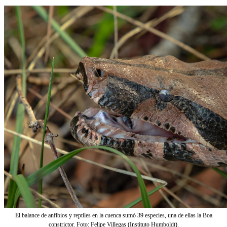
El balance de anfibios y reptiles en la cuenca sumó 39 especies, una de ellas la Boa
constrictor. Foto: Felipe Villegas (Instituto Humboldt).