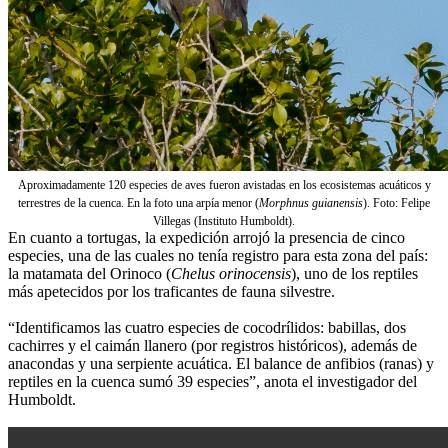
Aproximadamente 120 especies de aves fueron avistadas en los ecosistemas acuáticos y
terrestres de la cuenca. En la foto una arpía menor (
Morphnus guianensis
). Foto: Felipe
Villegas (Instituto Humboldt).
En cuanto a tortugas, la expedición arrojó la presencia de cinco
especies, una de las cuales no tenía registro para esta zona del país:
la matamata del Orinoco (
Chelus orinocensis
), uno de los reptiles
más apetecidos por los traficantes de fauna silvestre.
“Identificamos las cuatro especies de cocodrílidos: babillas, dos
cachirres y el caimán llanero (por registros históricos), además de
anacondas y una serpiente acuática. El balance de anfibios (ranas) y
reptiles en la cuenca sumó 39 especies”, anota el investigador del
Humboldt.