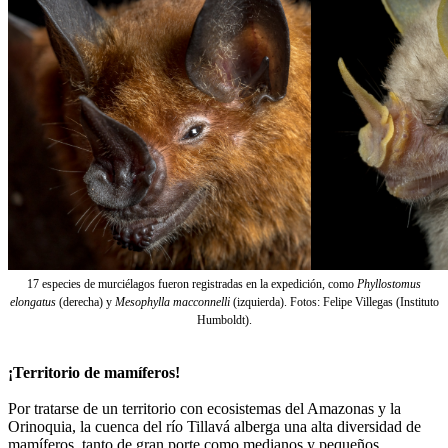
17 especies de murciélagos fueron registradas en la expedición, como
Phyllostomus
elongatus
(derecha) y
Mesophylla macconnelli
(izquierda). Fotos: Felipe Villegas (Instituto
Humboldt).
¡Territorio de mamíferos!
Por tratarse de un territorio con ecosistemas del Amazonas y la
Orinoquia, la cuenca del río Tillavá alberga una alta diversidad de
mamíferos, tanto de gran porte como medianos y pequeños.