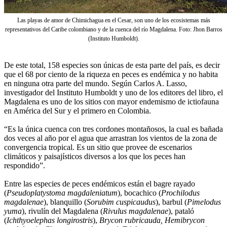
Las playas de amor de Chimichagua en el Cesar, son uno de los ecosistemas más
representativos del Caribe colombiano y de la cuenca del río Magdalena. Foto: Jhon Barros
(Instituto Humboldt).
De este total, 158 especies son únicas de esta parte del país, es decir
que el 68 por ciento de la riqueza en peces es endémica y no habita
en ninguna otra parte del mundo. Según Carlos A. Lasso,
investigador del Instituto Humboldt y uno de los editores del libro, el
Magdalena es uno de los sitios con mayor endemismo de ictiofauna
en América del Sur y el primero en Colombia.
“Es la única cuenca con tres cordones montañosos, la cual es bañada
dos veces al año por el agua que arrastran los vientos de la zona de
convergencia tropical. Es un sitio que provee de escenarios
climáticos y paisajísticos diversos a los que los peces han
respondido”.
Entre las especies de peces endémicos están el bagre rayado
(
Pseudoplatystoma magdaleniatum
), bocachico (
Prochilodus
magdalenae
), blanquillo (
Sorubim cuspicaudus
), barbul (
Pimelodus
yuma
), rivulín del Magdalena (
Rivulus magdalenae
), pataló
(
Ichthyoelephas longirostris
),
Brycon rubricauda, Hemibrycon