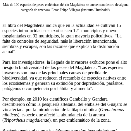
Más de 100 especies de peces endémicas del río Magdalena se encuentran dentro de alguna
categoría de amenaza. Foto: Felipe Villegas (Instituto Humboldt).
El libro del Magdalena indica que en la actualidad se cultivan 15
especies introducidas: seis exóticas en 121 municipios y nueve
trasplantadas en 92 municipios, la gran mayoría policultivos. “La
falta de controles de seguridad, más la liberación intencionada,
siembras y escapes, son las razones que explican la distribución
actual”.
Para los investigadores, la llegada de invasores exóticos pone el alto
riesgo la biodiversidad de los peces del Magdalena. “Las especies
invasoras son una de las principales causas de pérdida de
biodiversidad, ya que reducen el recambio de especies nativas entre
los ecosistemas y generan su extinción por depredación, parásitos,
patógenos o competencia por hábitat y alimento”.
Por ejemplo, en 2010 los científicos Caraballo y Gandara
describieron cómo la pesquería artesanal del embalse del Guajaro se
vio afectada por la introducción de la tilapia nilotica (
Oreochromis
niloticus
), especie que afectó la abundancia de la arenca
(
Triportheus magdalenae
), un pez emblemático de la zona.
Recientemente, el pangasius (
Pangasionodon hypophthalmus
)