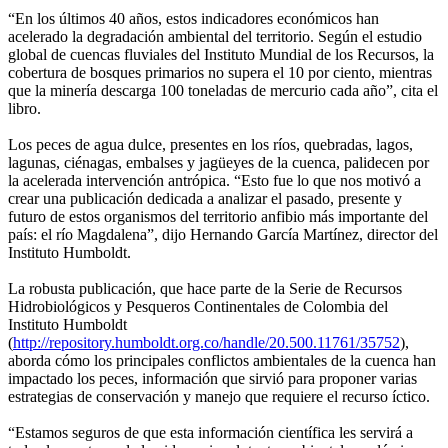
“En los últimos 40 años, estos indicadores económicos han
acelerado la degradación ambiental del territorio. Según el estudio
global de cuencas fluviales del Instituto Mundial de los Recursos, la
cobertura de bosques primarios no supera el 10 por ciento, mientras
que la minería descarga 100 toneladas de mercurio cada año”, cita el
libro.
Los peces de agua dulce, presentes en los ríos, quebradas, lagos,
lagunas, ciénagas, embalses y jagüeyes de la cuenca, palidecen por
la acelerada intervención antrópica. “Esto fue lo que nos motivó a
crear una publicación dedicada a analizar el pasado, presente y
futuro de estos organismos del territorio anfibio más importante del
país: el río Magdalena”, dijo Hernando García Martínez, director del
Instituto Humboldt.
La robusta publicación, que hace parte de la Serie de Recursos
Hidrobiológicos y Pesqueros Continentales de Colombia del
Instituto Humboldt
(
http://repository.humboldt.org.co/handle/20.500.11761/35752
),
aborda cómo los principales conflictos ambientales de la cuenca han
impactado los peces, información que sirvió para proponer varias
estrategias de conservación y manejo que requiere el recurso íctico.
“Estamos seguros de que esta información científica les servirá a