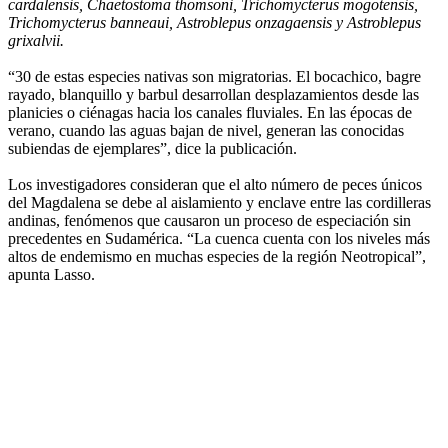
cardalensis, Chaetostoma thomsoni, Trichomycterus mogotensis,
Trichomycterus banneaui, Astroblepus onzagaensis y Astroblepus
grixalvii.
“30 de estas especies nativas son migratorias. El bocachico, bagre
rayado, blanquillo y barbul desarrollan desplazamientos desde las
planicies o ciénagas hacia los canales fluviales. En las épocas de
verano, cuando las aguas bajan de nivel, generan las conocidas
subiendas de ejemplares”, dice la publicación.
Los investigadores consideran que el alto número de peces únicos
del Magdalena se debe al aislamiento y enclave entre las cordilleras
andinas, fenómenos que causaron un proceso de especiación sin
precedentes en Sudamérica. “La cuenca cuenta con los niveles más
altos de endemismo en muchas especies de la región Neotropical”,
apunta Lasso.