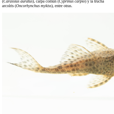
(
Carassius auratus
), carpa común (
Cyprinus carpio
) y la trucha
arcoíris (
Oncorhynchus mykiss
), entre otras.