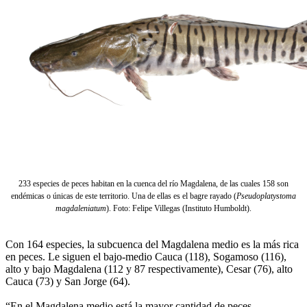
233 especies de peces habitan en la cuenca del río Magdalena, de las cuales 158 son
endémicas o únicas de este territorio. Una de ellas es el bagre rayado (
Pseudoplatystoma
magdaleniatum
). Foto: Felipe Villegas (Instituto Humboldt).
Con 164 especies, la subcuenca del Magdalena medio es la más rica
en peces. Le siguen el bajo-medio Cauca (118), Sogamoso (116),
alto y bajo Magdalena (112 y 87 respectivamente), Cesar (76), alto
Cauca (73) y San Jorge (64).
“En el Magdalena medio está la mayor cantidad de peces