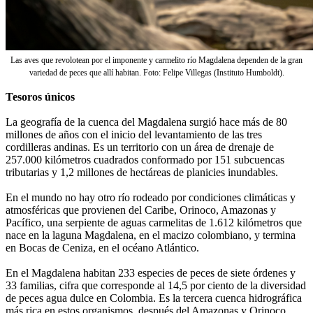
Las aves que revolotean por el imponente y carmelito río Magdalena dependen de la gran
variedad de peces que allí habitan. Foto: Felipe Villegas (Instituto Humboldt).
Tesoros únicos
La geografía de la cuenca del Magdalena surgió hace más de 80
millones de años con el inicio del levantamiento de las tres
cordilleras andinas. Es un territorio con un área de drenaje de
257.000 kilómetros cuadrados conformado por 151 subcuencas
tributarias y 1,2 millones de hectáreas de planicies inundables.
En el mundo no hay otro río rodeado por condiciones climáticas y
atmosféricas que provienen del Caribe, Orinoco, Amazonas y
Pacífico, una serpiente de aguas carmelitas de 1.612 kilómetros que
nace en la laguna Magdalena, en el macizo colombiano, y termina
en Bocas de Ceniza, en el océano Atlántico.
En el Magdalena habitan 233 especies de peces de siete órdenes y
33 familias, cifra que corresponde al 14,5 por ciento de la diversidad
de peces agua dulce en Colombia. Es la tercera cuenca hidrográfica
más rica en estos organismos, después del Amazonas y Orinoco.