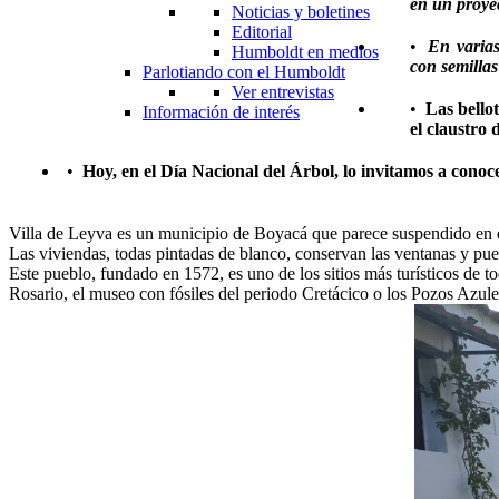
en un proyec
Noticias y boletines
Editorial
•
En varias
Humboldt en medios
con semilla
Parlotiando con el Humboldt
Ver entrevistas
•
Las bello
Información de interés
el claustro
•
Hoy, en el Día Nacional del Árbol, lo invitamos a cono
Villa de Leyva es un municipio de Boyacá que parece suspendido en el 
Las viviendas, todas pintadas de blanco, conservan las ventanas y pue
Este pueblo, fundado en 1572, es uno de los sitios más turísticos de
Rosario, el museo con fósiles del periodo Cretácico o los Pozos Azule