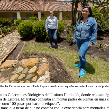
obles Pardo nacieron en Villa de Leyva. Cuando eran pequeñas recorrían los cerros del pueblo 
 en las Colecciones Biológicas del Instituto Humboldt, donde reposan al
a de Licores. Mi trabajo consistía en montar partes de plantas en unas
como 100 pesos por hacer la etiqueta”.
 trabajo, a pesar de que no contaba con la experiencia para montarlas. “