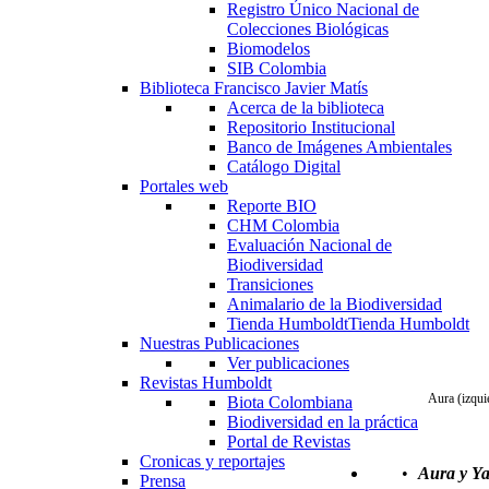
Registro Único Nacional de
Colecciones Biológicas
Biomodelos
SIB Colombia
Biblioteca Francisco Javier Matís
Acerca de la biblioteca
Repositorio Institucional
Banco de Imágenes Ambientales
Catálogo Digital
Portales web
Reporte BIO
CHM Colombia
Evaluación Nacional de
Biodiversidad
Transiciones
Animalario de la Biodiversidad
Tienda Humboldt
Tienda Humboldt
Nuestras Publicaciones
Ver publicaciones
Revistas Humboldt
Aura (izquie
Biota Colombiana
Biodiversidad en la práctica
Portal de Revistas
Cronicas y reportajes
•
Aura y Ya
Prensa