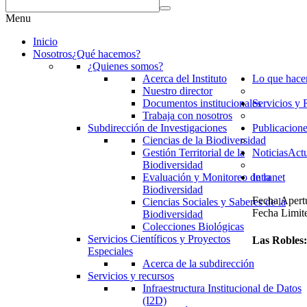
Menu
Inicio
Nosotros
¿Qué hacemos?
¿Quienes somos?
Acerca del Instituto
Lo que hac
Nuestro director
Documentos institucionales
Servicios y 
Trabaja con nosotros
Subdirección de Investigaciones
Publicacion
Ciencias de la Biodiversidad
Gestión Territorial de la
Noticias
Actu
Biodiversidad
Evaluación y Monitoreo de la
Intranet
Biodiversidad
Fecha Apertu
Ciencias Sociales y Saberes de la
Fecha Limit
Biodiversidad
Colecciones Biológicas
Servicios Científicos y Proyectos
Las Robles:
Especiales
Acerca de la subdirección
Servicios y recursos
Infraestructura Institucional de Datos
(I2D)