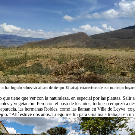
no han logrado sobrevivir al paso del tiempo. El paisaje característico de este municipio boyace
e tiene que ver con la naturaleza, en especial por las plantas. Salir a
oles y vegetación. Pero con el paso de los años, todo eso empezó a desa
aparecía, las hermanas Robles, como las llaman en Villa de Leyva, cogie
egio. “Allí estuve dos años. Luego me fui para Guainía a trabajar en u