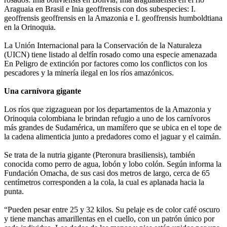
Araguaia en Brasil e Inia geoffrensis con dos subespecies: I.
geoffrensis geoffrensis en la Amazonia e I. geoffrensis humboldtiana
en la Orinoquia.
La Unión Internacional para la Conservación de la Naturaleza
(UICN) tiene listado al delfín rosado como una especie amenazada
En Peligro de extinción por factores como los conflictos con los
pescadores y la minería ilegal en los ríos amazónicos.
Una carnívora gigante
Los ríos que zigzaguean por los departamentos de la Amazonia y
Orinoquia colombiana le brindan refugio a uno de los carnívoros
más grandes de Sudamérica, un mamífero que se ubica en el tope de
la cadena alimenticia junto a predadores como el jaguar y el caimán.
Se trata de la nutria gigante (Pteronura brasiliensis), también
conocida como perro de agua, lobón y lobo colón. Según informa la
Fundación Omacha, de sus casi dos metros de largo, cerca de 65
centímetros corresponden a la cola, la cual es aplanada hacia la
punta.
“Pueden pesar entre 25 y 32 kilos. Su pelaje es de color café oscuro
y tiene manchas amarillentas en el cuello, con un patrón único por