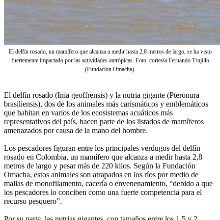
El delfín rosado, un mamífero que alcanza a medir hasta 2,8 metros de largo, se ha visto
fuertemente impactado por las actividades antrópicas. Foto: cortesía Fernando Trujillo
(Fundación Omacha).
El delfín rosado (Inia geoffrensis) y la nutria gigante (Pteronura
brasiliensis), dos de los animales más carismáticos y emblemáticos
que habitan en varios de los ecosistemas acuáticos más
representativos del país, hacen parte de los listados de mamíferos
amenazados por causa de la mano del hombre.
Los pescadores figuran entre los principales verdugos del delfín
rosado en Colombia, un mamífero que alcanza a medir hasta 2,8
metros de largo y pesar más de 220 kilos. Según la Fundación
Omacha, estos animales son atrapados en los ríos por medio de
mallas de monofilamento, cacería o envenenamiento, “debido a que
los pescadores lo conciben como una fuerte competencia para el
recurso pesquero”.
Por su parte, las nutrias gigantes, con tamaños entre los 1,5 y 2