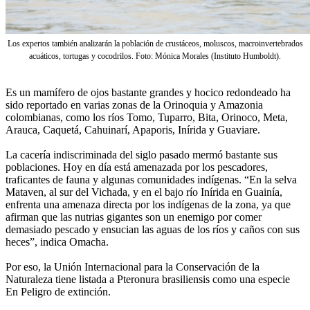
Los expertos también analizarán la población de crustáceos, moluscos, macroinvertebrados
acuáticos, tortugas y cocodrilos. Foto: Mónica Morales (Instituto Humboldt).
Es un mamífero de ojos bastante grandes y hocico redondeado ha
sido reportado en varias zonas de la Orinoquia y Amazonia
colombianas, como los ríos Tomo, Tuparro, Bita, Orinoco, Meta,
Arauca, Caquetá, Cahuinarí, Apaporis, Inírida y Guaviare.
La cacería indiscriminada del siglo pasado mermó bastante sus
poblaciones. Hoy en día está amenazada por los pescadores,
traficantes de fauna y algunas comunidades indígenas. “En la selva
Mataven, al sur del Vichada, y en el bajo río Inírida en Guainía,
enfrenta una amenaza directa por los indígenas de la zona, ya que
afirman que las nutrias gigantes son un enemigo por comer
demasiado pescado y ensucian las aguas de los ríos y caños con sus
heces”, indica Omacha.
Por eso, la Unión Internacional para la Conservación de la
Naturaleza tiene listada a Pteronura brasiliensis como una especie
En Peligro de extinción.