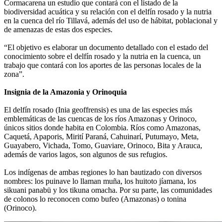
Cormacarena un estudio que contará con el listado de la
biodiversidad acuática y su relación con el delfín rosado y la nutria
en la cuenca del río Tillavá, además del uso de hábitat, poblacional y
de amenazas de estas dos especies.
“El objetivo es elaborar un documento detallado con el estado del
conocimiento sobre el delfín rosado y la nutria en la cuenca, un
trabajo que contará con los aportes de las personas locales de la
zona”.
Insignia de la Amazonia y Orinoquia
El delfín rosado (Inia geoffrensis) es una de las especies más
emblemáticas de las cuencas de los ríos Amazonas y Orinoco,
únicos sitios donde habita en Colombia. Ríos como Amazonas,
Caquetá, Apaporis, Mirití Paraná, Cahuinarí, Putumayo, Meta,
Guayabero, Vichada, Tomo, Guaviare, Orinoco, Bita y Arauca,
además de varios lagos, son algunos de sus refugios.
Los indígenas de ambas regiones lo han bautizado con diversos
nombres: los puinave lo llaman muña, los huitoto jíamana, los
sikuani panabü y los tikuna omacha. Por su parte, las comunidades
de colonos lo reconocen como bufeo (Amazonas) o tonina
(Orinoco).