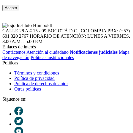
Acepto
CALLE 28 A # 15 - 09
BOGOTÁ D.C., COLOMBIA
PBX: (+57)
601 320 2767
HORARIO DE ATENCIÓN: LUNES A VIERNES,
8:00 A.M. - 5:00 P.M.
Enlaces de interés
Contáctenos
Atención al ciudadano
Notificaciones judiciales
Mapa
de navegación
Políticas institucionales
Políticas
Términos y condiciones
Política de privacidad
Política de derechos de autor
Otras políticas
Síguenos en: