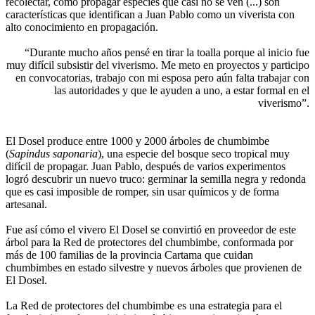
recolectar, cómo propagar especies que casi no se ven (...) son
características que identifican a Juan Pablo como un viverista con
alto conocimiento en propagación.
“Durante mucho años pensé en tirar la toalla porque al inicio fue
muy difícil subsistir del viverismo. Me meto en proyectos y participo
en convocatorias, trabajo con mi esposa pero aún falta trabajar con
las autoridades y que le ayuden a uno, a estar formal en el
viverismo”.
El Dosel produce entre 1000 y 2000 árboles de chumbimbe
(
Sapindus saponaria
), una especie del bosque seco tropical muy
difícil de propagar. Juan Pablo, después de varios experimentos
logró descubrir un nuevo truco: germinar la semilla negra y redonda
que es casi imposible de romper, sin usar químicos y de forma
artesanal.
Fue así cómo el vivero El Dosel se convirtió en proveedor de este
árbol para la Red de protectores del chumbimbe, conformada por
más de 100 familias de la provincia Cartama que cuidan
chumbimbes en estado silvestre y nuevos árboles que provienen de
El Dosel.
La Red de protectores del chumbimbe es una estrategia para el