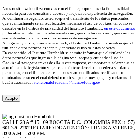
Nuestro sitio web utiliza cookies con el fin de proporcionar la funcionalidad
necesaria para sus consultas o accesos y mejorar su experiencia de navegación.
Al continuar navegando, usted acepta el tratamiento de los datos personales,
que eventualmente serán recolectados mediante el uso de cookies, tal como se
describe en la Política de privacidad del Instituto Humboldt;
en este documento
podrá obtener información relacionada con ¿qué son las cookies? ¿qué cookies
son utilizadas para mejorar su experiencia de navegación?
Al ingresar y navegar nuestro sitio web, el Instituto Humboldt considera que el
titular de datos personales acepta y entiende el uso de estas cookies.
En ese sentido, el Instituto Humboldt se permite informar que el titular de los
datos personales que ingresa a la página web, acepta y entiende el uso de
Cookies al navegar a través de ella. A este respecto, es importante aclarar que de
acuerdo con la legislación vigente, usted tiene derecho a acceder a sus datos
personales, con el fin de que los mismos sean modificados, rectificados o
eliminados, caso en el cual deberá remitir sus peticiones, quejas y reclamos al
buzón autorizado,
atencionalciudadano@humboldt.org.co
Acepto
CALLE 28 A # 15 - 09
BOGOTÁ D.C., COLOMBIA
PBX: (+57)
601 320 2767
HORARIO DE ATENCIÓN: LUNES A VIERNES,
8:00 A.M. - 5:00 P.M.