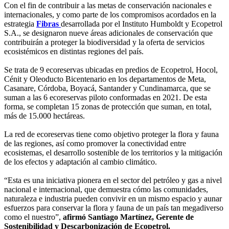
Con el fin de contribuir a las metas de conservación nacionales e
internacionales, y como parte de los compromisos acordados en la
estrategia
Fibras
desarrollada por el Instituto Humboldt y Ecopetrol
S.A., se designaron nueve áreas adicionales de conservación que
contribuirán a proteger la biodiversidad y la oferta de servicios
ecosistémicos en distintas regiones del país.
Se trata de 9 ecoreservas ubicadas en predios de Ecopetrol, Hocol,
Cénit y Oleoducto Bicentenario en los departamentos de Meta,
Casanare, Córdoba, Boyacá, Santander y Cundinamarca, que se
suman a las 6 ecoreservas piloto conformadas en 2021. De esta
forma, se completan 15 zonas de protección que suman, en total,
más de 15.000 hectáreas.
La red de ecoreservas tiene como objetivo proteger la flora y fauna
de las regiones, así como promover la conectividad entre
ecosistemas, el desarrollo sostenible de los territorios y la mitigación
de los efectos y adaptación al cambio climático.
“Esta es una iniciativa pionera en el sector del petróleo y gas a nivel
nacional e internacional, que demuestra cómo las comunidades,
naturaleza e industria pueden convivir en un mismo espacio y aunar
esfuerzos para conservar la flora y fauna de un país tan megadiverso
como el nuestro”,
afirmó Santiago Martínez, Gerente de
Sostenibilidad y Descarbonización de Ecopetrol.