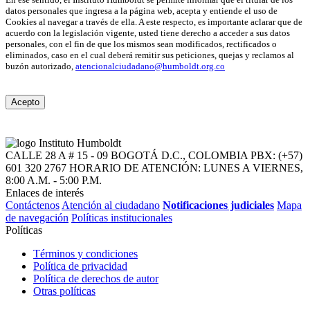
datos personales que ingresa a la página web, acepta y entiende el uso de
Cookies al navegar a través de ella. A este respecto, es importante aclarar que de
acuerdo con la legislación vigente, usted tiene derecho a acceder a sus datos
personales, con el fin de que los mismos sean modificados, rectificados o
eliminados, caso en el cual deberá remitir sus peticiones, quejas y reclamos al
buzón autorizado,
atencionalciudadano@humboldt.org.co
Acepto
CALLE 28 A # 15 - 09
BOGOTÁ D.C., COLOMBIA
PBX: (+57)
601 320 2767
HORARIO DE ATENCIÓN: LUNES A VIERNES,
8:00 A.M. - 5:00 P.M.
Enlaces de interés
Contáctenos
Atención al ciudadano
Notificaciones judiciales
Mapa
de navegación
Políticas institucionales
Políticas
Términos y condiciones
Política de privacidad
Política de derechos de autor
Otras políticas