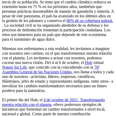
tercio de su población. Se teme que el cambio climático reduzca su
extensión hasta en 75 % en los próximos años, tambiénm que
persistan prácticas insostenibles de manejo de ganadería y minería. A
pesar de este panorama, el país ha avanzado en los últimos años en
la gestión de los páramos y conserva el
86% de su cobertura natural.
. La sociedad civil se ha organizado alrededor de su defensa y los
procesos de delimitación fomentan la participación ciudadana. Los
retos son inmensos para un país que depende de este ecosistema
para el suministro de agua dulce.
Mientras nos enfrentamos a esta realidad, les invitamos a imaginar
con nosotros otro camino, en el que transformemos nuestra relación
con el planeta. Les invitamos a actuar con nosotros, podemos
cocrear una nueva visión. Del 4 al 6 de octubre, el
Hub
virtual
Nature for Life
, que coincide con la coincidiendo con la
76ª
Asamblea General de las Naciones Unidas
, nos llama a todos y cada
uno de nosotros –activistas, líderes, empresas, científicos,
filántropos, jefes de estado y representantes indígenas, entre otros– a
movilizar los cambios transformadores necesarios para un futuro
positivo para la naturaleza.
El primer día del Hub, el
4 de octubre de 2021, Transformando
nuestra relación con el planeta
, ofrece poderosos ejemplos de
iniciativas que fomentan un cambio transformador a nivel local,
nacional y global. Como parte de nuestra contribución