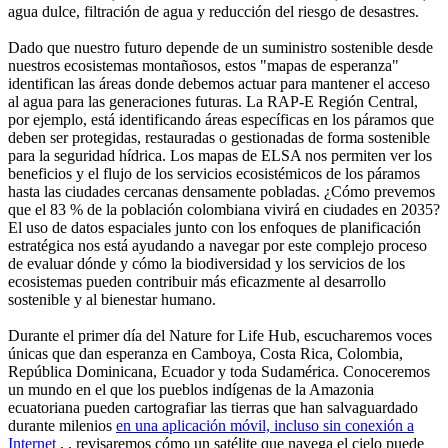
agua dulce, filtración de agua y reducción del riesgo de desastres.
Dado que nuestro futuro depende de un suministro sostenible desde
nuestros ecosistemas montañosos, estos "mapas de esperanza"
identifican las áreas donde debemos actuar para mantener el acceso
al agua para las generaciones futuras. La RAP-E Región Central,
por ejemplo, está identificando áreas específicas en los páramos que
deben ser protegidas, restauradas o gestionadas de forma sostenible
para la seguridad hídrica. Los mapas de ELSA nos permiten ver los
beneficios y el flujo de los servicios ecosistémicos de los páramos
hasta las ciudades cercanas densamente pobladas. ¿Cómo prevemos
que el 83 % de la población colombiana vivirá en ciudades en 2035?
El uso de datos espaciales junto con los enfoques de planificación
estratégica nos está ayudando a navegar por este complejo proceso
de evaluar dónde y cómo la biodiversidad y los servicios de los
ecosistemas pueden contribuir más eficazmente al desarrollo
sostenible y al bienestar humano.
Durante el primer día del Nature for Life Hub, escucharemos voces
únicas que dan esperanza en Camboya, Costa Rica, Colombia,
República Dominicana, Ecuador y toda Sudamérica. Conoceremos
un mundo en el que los pueblos indígenas de la Amazonia
ecuatoriana pueden cartografiar las tierras que han salvaguardado
durante milenios
en una aplicación móvil, incluso sin conexión a
Internet
, , revisaremos cómo un satélite que navega el cielo puede