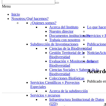
Menu
Inicio
Nosotros
¿Qué hacemos?
¿Quienes somos?
Acerca del Instituto
Lo que hac
Nuestro director
Documentos institucionales
Servicios y 
Trabaja con nosotros
Subdirección de Investigaciones
Publicacion
Ciencias de la Biodiversidad
Gestión Territorial de la
Noticias
Actu
Biodiversidad
Evaluación y Monitoreo de la
Intranet
Biodiversidad
Ciencias Sociales y Saberes de la
Acuerdo
Biodiversidad
Colecciones Biológicas
Publicado en
Servicios Científicos y Proyectos
Especiales
Acerca de la subdirección
Servicios y recursos
Infraestructura Institucional de Datos
(I2D)
A