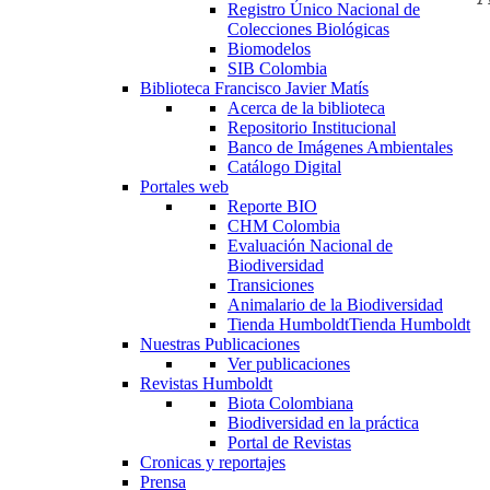
Registro Único Nacional de
Colecciones Biológicas
Biomodelos
SIB Colombia
Biblioteca Francisco Javier Matís
Acerca de la biblioteca
Repositorio Institucional
Banco de Imágenes Ambientales
Catálogo Digital
Portales web
Reporte BIO
CHM Colombia
Evaluación Nacional de
Biodiversidad
Transiciones
Animalario de la Biodiversidad
Tienda Humboldt
Tienda Humboldt
Nuestras Publicaciones
Ver publicaciones
Revistas Humboldt
Biota Colombiana
Biodiversidad en la práctica
Portal de Revistas
Cronicas y reportajes
Prensa