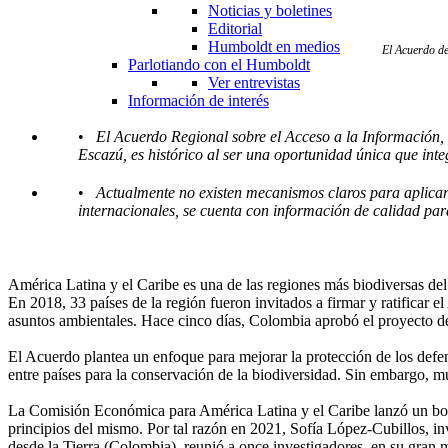
Noticias y boletines
Editorial
Humboldt en medios
El Acuerdo de
Parlotiando con el Humboldt
Ver entrevistas
Información de interés
•
El Acuerdo Regional sobre el Acceso a la Información,
Escazú, es histórico al ser una oportunidad única que int
•
Actualmente no existen mecanismos claros para aplicar
internacionales, se cuenta con información de calidad pa
América Latina y el Caribe es una de las regiones más biodiversas del 
En 2018, 33 países de la región fueron invitados a firmar y ratificar
asuntos ambientales. Hace cinco días, Colombia aprobó el proyecto de 
El Acuerdo plantea un enfoque para mejorar la protección de los def
entre países para la conservación de la biodiversidad. Sin embargo, 
La Comisión Económica para América Latina y el Caribe lanzó un bo
principios del mismo. Por tal razón en 2021, Sofía López-Cubillos, i
desde la Tierra (Colombia), reunió a once investigadores, en su gran 