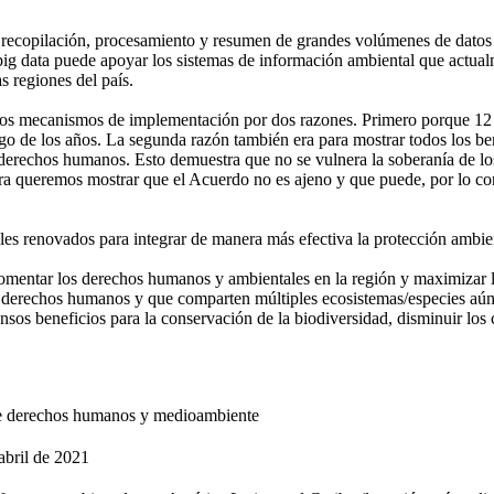
a recopilación, procesamiento y resumen de grandes volúmenes de dato
ig data puede apoyar los sistemas de información ambiental que actualme
s regiones del país.
os mecanismos de implementación por dos razones. Primero porque 12 pa
o de los años. La segunda razón también era para mostrar todos los bene
erechos humanos. Esto demuestra que no se vulnera la soberanía de los
a queremos mostrar que el Acuerdo no es ajeno y que puede, por lo cont
ales renovados para integrar de manera más efectiva la protección ambi
ra fomentar los derechos humanos y ambientales en la región y maximiza
s derechos humanos y que comparten múltiples ecosistemas/especies aún 
os beneficios para la conservación de la biodiversidad, disminuir los c
bre derechos humanos y medioambiente
abril de 2021