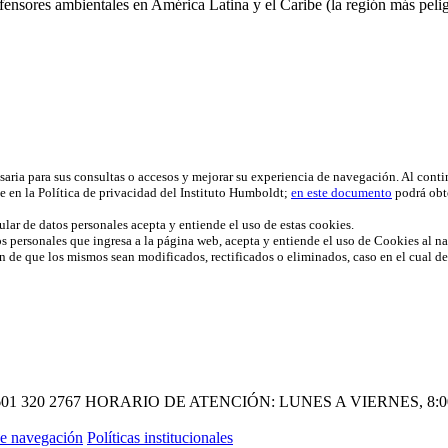
fensores ambientales en América Latina y el Caribe (la región más pelig
esaria para sus consultas o accesos y mejorar su experiencia de navegación. Al cont
e en la Política de privacidad del Instituto Humboldt;
en este documento
podrá obt
ular de datos personales acepta y entiende el uso de estas cookies.
os personales que ingresa a la página web, acepta y entiende el uso de Cookies al nav
fin de que los mismos sean modificados, rectificados o eliminados, caso en el cual d
601 320 2767
HORARIO DE ATENCIÓN: LUNES A VIERNES, 8:00 A
e navegación
Políticas institucionales