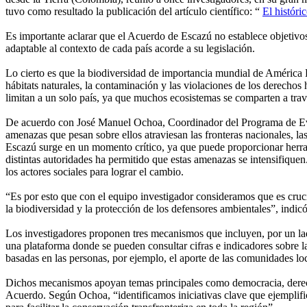
tuvo como resultado la publicación del artículo científico: “
El histór
Es importante aclarar que el Acuerdo de Escazú no establece objetivo
adaptable al contexto de cada país acorde a su legislación.
Lo cierto es que la biodiversidad de importancia mundial de América L
hábitats naturales, la contaminación y las violaciones de los derecho
limitan a un solo país, ya que muchos ecosistemas se comparten a travé
De acuerdo con José Manuel Ochoa, Coordinador del Programa de Evalu
amenazas que pesan sobre ellos atraviesan las fronteras nacionales, la
Escazú surge en un momento crítico, ya que puede proporcionar herramie
distintas autoridades ha permitido que estas amenazas se intensifiquen.
los actores sociales para lograr el cambio.
“Es por esto que con el equipo investigador consideramos que es cruci
la biodiversidad y la protección de los defensores ambientales”, indi
Los investigadores proponen tres mecanismos que incluyen, por un lad
una plataforma donde se pueden consultar cifras e indicadores sobre l
basadas en las personas, por ejemplo, el aporte de las comunidades loca
Dichos mecanismos apoyan temas principales como democracia, derecho
Acuerdo. Según Ochoa, “identificamos iniciativas clave que ejemplif