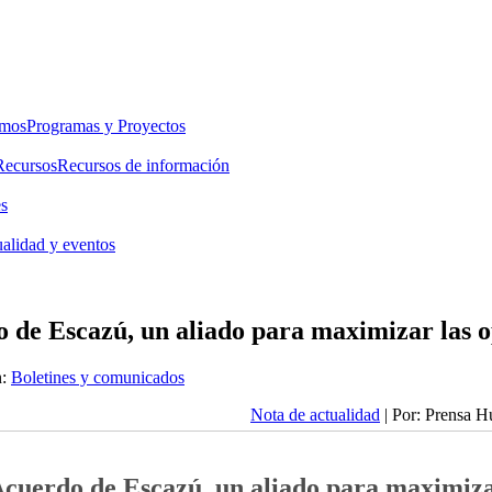
emos
Programas y Proyectos
Recursos
Recursos de información
es
alidad y eventos
 de Escazú, un aliado para maximizar las 
:
Boletines y comunicados
Nota de actualidad
| Por: Prensa H
cuerdo de Escazú, un aliado para maximiza