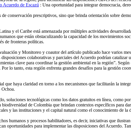
ico Acuerdo de Escazú
: Una oportunidad para integrar democracia, dere
s de conservación prescriptivos, sino que brinda orientación sobre de
atina y el Caribe está amenazada por múltiples actividades desarrollada
s humanos que están obstaculizando la capacidad de los movimientos soc
s de fronteras políticas.
ación y Monitoreo y coautor del artículo publicado hace varios meses 
s disposiciones colaborativas y parciales del Acuerdo podrían catalizar
ntas clave para coordinar la gestión ambiental en la región”. Según est
 Por lo tanto, esta región enfrenta grandes desafíos para la gestión coo
al que haya claridad en torno a los mecanismos que facilitarán la integ
có Ochoa.
o, soluciones tecnológicas como los datos gratuitos en línea, como por
a biodiversidad de Colombia que brindan contextos específicos para dar
les y las instituciones y el capital natural como el conocimiento de la 
s humanos y procesos habilitadores, es decir, iniciativas que ilustran
ican oportunidades para implementar las disposiciones del Acuerdo. Ta