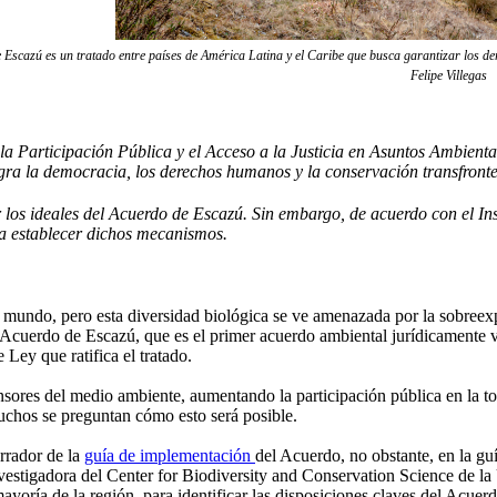
 Escazú es un tratado entre países de América Latina y el Caribe que busca garantizar los der
Felipe Villegas
 la Participación Pública y el Acceso a la Justicia en Asuntos Ambien
egra la democracia, los derechos humanos y la conservación transfronte
 los ideales del Acuerdo de Escazú. Sin embargo, de acuerdo con el In
ra establecer dichos mecanismos.
mundo, pero esta diversidad biológica se ve amenazada por la sobreexplo
 el Acuerdo de Escazú, que es el primer acuerdo ambiental jurídicamente
Ley que ratifica el tratado.
ensores del medio ambiente, aumentando la participación pública en la
muchos se preguntan cómo esto será posible.
rrador de la
guía de implementación
del Acuerdo, no obstante, en la gu
nvestigadora del Center for Biodiversity and Conservation Science de 
mayoría de la región, para identificar las disposiciones claves del Acu