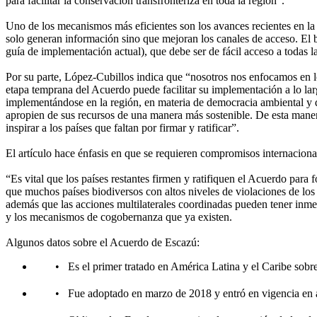
para facilitar la conservación transfronteriza en toda la región”.
Uno de los mecanismos más eficientes son los avances recientes en l
solo generan información sino que mejoran los canales de acceso. El b
guía de implementación actual), que debe ser de fácil acceso a todas la
Por su parte, López-Cubillos indica que “nosotros nos enfocamos en l
etapa temprana del Acuerdo puede facilitar su implementación a lo larg
implementándose en la región, en materia de democracia ambiental y d
apropien de sus recursos de una manera más sostenible. De esta maner
inspirar a los países que faltan por firmar y ratificar”.
El artículo hace énfasis en que se requieren compromisos internacion
“Es vital que los países restantes firmen y ratifiquen el Acuerdo pa
que muchos países biodiversos con altos niveles de violaciones de lo
además que las acciones multilaterales coordinadas pueden tener inmens
y los mecanismos de cogobernanza que ya existen.
Algunos datos sobre el Acuerdo de Escazú:
• Es el primer tratado en América Latina y el Caribe so
• Fue adoptado en marzo de 2018 y entró en vigencia en 