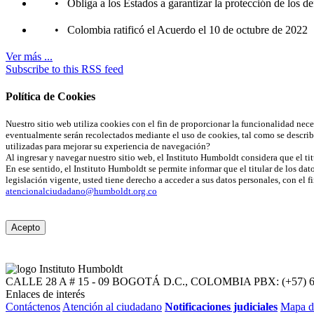
• Obliga a los Estados a garantizar la protección de los de
• Colombia ratificó el Acuerdo el 10 de octubre de 2022
Ver más ...
Subscribe to this RSS feed
Política de Cookies
Nuestro sitio web utiliza cookies con el fin de proporcionar la funcionalidad nec
eventualmente serán recolectados mediante el uso de cookies, tal como se describ
utilizadas para mejorar su experiencia de navegación?
Al ingresar y navegar nuestro sitio web, el Instituto Humboldt considera que el tit
En ese sentido, el Instituto Humboldt se permite informar que el titular de los dat
legislación vigente, usted tiene derecho a acceder a sus datos personales, con el 
atencionalciudadano@humboldt.org.co
Acepto
CALLE 28 A # 15 - 09
BOGOTÁ D.C., COLOMBIA
PBX: (+57) 
Enlaces de interés
Contáctenos
Atención al ciudadano
Notificaciones judiciales
Mapa d