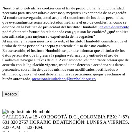
Nuestro sitio web utiliza cookies con el fin de proporcionar la funcionalidad
necesaria para sus consultas o accesos y mejorar su experiencia de navegación.
Al continuar navegando, usted acepta el tratamiento de los datos personales,
que eventualmente serán recolectados mediante el uso de cookies, tal como se
describe en la Política de privacidad del Instituto Humboldt;
en este documento
podrá obtener información relacionada con ¿qué son las cookies? ¿qué cookies
son utilizadas para mejorar su experiencia de navegación?
Al ingresar y navegar nuestro sitio web, el Instituto Humboldt considera que el
titular de datos personales acepta y entiende el uso de estas cookies.
En ese sentido, el Instituto Humboldt se permite informar que el titular de los
datos personales que ingresa a la página web, acepta y entiende el uso de
Cookies al navegar a través de ella. A este respecto, es importante aclarar que de
acuerdo con la legislación vigente, usted tiene derecho a acceder a sus datos
personales, con el fin de que los mismos sean modificados, rectificados o
eliminados, caso en el cual deberá remitir sus peticiones, quejas y reclamos al
buzón autorizado,
atencionalciudadano@humboldt.org.co
Acepto
CALLE 28 A # 15 - 09
BOGOTÁ D.C., COLOMBIA
PBX: (+57)
601 320 2767
HORARIO DE ATENCIÓN: LUNES A VIERNES,
8:00 A.M. - 5:00 P.M.