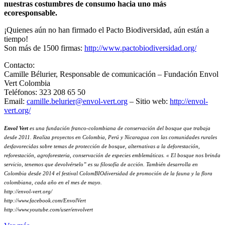
nuestras costumbres de consumo hacia uno más
ecoresponsable.
¡Quienes aún no han firmado el Pacto Biodiversidad, aún están a
tiempo!
Son más de 1500 firmas:
http://www.pactobiodiversidad.org/
Contacto:
Camille Bélurier, Responsable de comunicación – Fundación Envol
Vert Colombia
Teléfonos: 323 208 65 50
Email:
camille.belurier@envol-vert.org
– Sitio web:
http://envol-
vert.org/
Envol Vert
es una fundación franco-colombiana de conservación del bosque que trabaja
desde 2011. Realiza proyectos en Colombia, Perú y Nicaragua con las comunidades rurales
desfavorecidas sobre temas de protección de bosque, alternativas a la deforestación,
reforestación, agroforesteria, conservación de especies emblemáticas. « El bosque nos brinda
servicio, tenemos que devolvérselo” es su filosofía de acción. También desarrolla en
Colombia desde 2014 el festival ColomBIOdiversidad de promoción de la fauna y la flora
colombiana, cada año en el mes de mayo.
http://envol-vert.org/
http://www.facebook.com/EnvolVert
http://www.youtube.com/user/envolvert