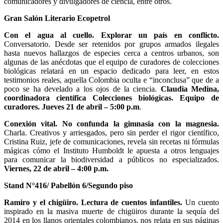
comunicadores y divulgadores de ciencia, entre otros.
Gran Salón Literario Ecopetrol
Con el agua al cuello. Explorar un país en conflicto.
Conversatorio. Desde ser retenidos por grupos armados ilegales
hasta nuevos hallazgos de especies cerca a centros urbanos, son
algunas de las anécdotas que el equipo de curadores de colecciones
biológicas relatará en un espacio dedicado para leer, en estos
testimonios reales, aquella Colombia oculta e “inconclusa” que de a
poco se ha develado a los ojos de la ciencia.
Claudia Medina,
coordinadora científica Colecciones biológicas. Equipo de
curadores. Jueves 21 de abril – 5:00 p.m
.
Conexión vital. No confunda la gimnasia con la magnesia.
Charla. Creativos y arriesgados, pero sin perder el rigor científico,
Cristina Ruiz, jefe de comunicaciones, revela sin recetas ni fórmulas
mágicas cómo el Instituto Humboldt le apuesta a otros lenguajes
para comunicar la biodiversidad a públicos no especializados.
Viernes, 22 de abril – 4:00 p.m.
Stand N°416/ Pabellón 6/Segundo piso
Ramiro y el chigüiro. Lectura de cuentos infantiles.
Un cuento
inspirado en la masiva muerte de chigüiros durante la sequía del
2014 en los llanos orientales colombianos, nos relata en sus páginas