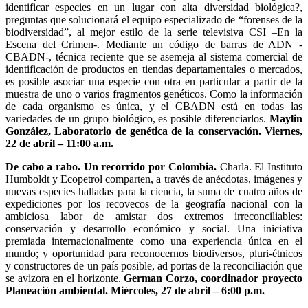
identificar especies en un lugar con alta diversidad biológica?,
preguntas que solucionará el equipo especializado de “forenses de la
biodiversidad”, al mejor estilo de la serie televisiva CSI –En la
Escena del Crimen-. Mediante un código de barras de ADN -
CBADN-, técnica reciente que se asemeja al sistema comercial de
identificación de productos en tiendas departamentales o mercados,
es posible asociar una especie con otra en particular a partir de la
muestra de uno o varios fragmentos genéticos. Como la información
de cada organismo es única, y el CBADN está en todas las
variedades de un grupo biológico, es posible diferenciarlos.
Maylin
González, Laboratorio de genética de la conservación. Viernes,
22 de abril – 11:00 a.m.
De cabo a rabo. Un recorrido por Colombia.
Charla. El Instituto
Humboldt y Ecopetrol comparten, a través de anécdotas, imágenes y
nuevas especies halladas para la ciencia, la suma de cuatro años de
expediciones por los recovecos de la geografía nacional con la
ambiciosa labor de amistar dos extremos irreconciliables:
conservación y desarrollo económico y social. Una iniciativa
premiada internacionalmente como una experiencia única en el
mundo; y oportunidad para reconocernos biodiversos, pluri-étnicos
y constructores de un país posible, ad portas de la reconciliación que
se avizora en el horizonte.
German Corzo, coordinador proyecto
Planeación ambiental. Miércoles, 27 de abril – 6:00 p.m.