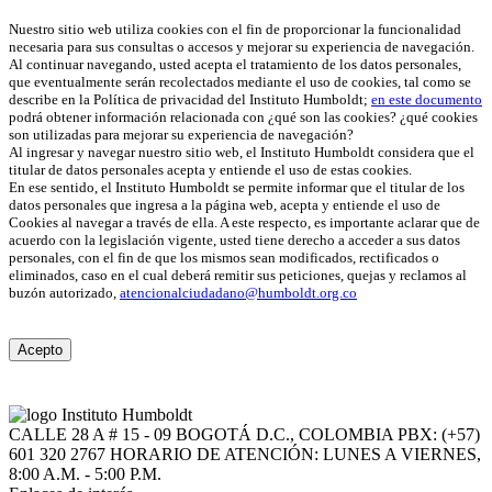
Nuestro sitio web utiliza cookies con el fin de proporcionar la funcionalidad
necesaria para sus consultas o accesos y mejorar su experiencia de navegación.
Al continuar navegando, usted acepta el tratamiento de los datos personales,
que eventualmente serán recolectados mediante el uso de cookies, tal como se
describe en la Política de privacidad del Instituto Humboldt;
en este documento
podrá obtener información relacionada con ¿qué son las cookies? ¿qué cookies
son utilizadas para mejorar su experiencia de navegación?
Al ingresar y navegar nuestro sitio web, el Instituto Humboldt considera que el
titular de datos personales acepta y entiende el uso de estas cookies.
En ese sentido, el Instituto Humboldt se permite informar que el titular de los
datos personales que ingresa a la página web, acepta y entiende el uso de
Cookies al navegar a través de ella. A este respecto, es importante aclarar que de
acuerdo con la legislación vigente, usted tiene derecho a acceder a sus datos
personales, con el fin de que los mismos sean modificados, rectificados o
eliminados, caso en el cual deberá remitir sus peticiones, quejas y reclamos al
buzón autorizado,
atencionalciudadano@humboldt.org.co
Acepto
CALLE 28 A # 15 - 09
BOGOTÁ D.C., COLOMBIA
PBX: (+57)
601 320 2767
HORARIO DE ATENCIÓN: LUNES A VIERNES,
8:00 A.M. - 5:00 P.M.