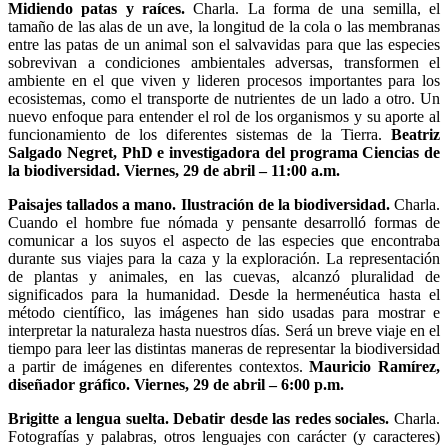
Midiendo patas y raíces.
Charla. La forma de una semilla, el
tamaño de las alas de un ave, la longitud de la cola o las membranas
entre las patas de un animal son el salvavidas para que las especies
sobrevivan a condiciones ambientales adversas, transformen el
ambiente en el que viven y lideren procesos importantes para los
ecosistemas, como el transporte de nutrientes de un lado a otro. Un
nuevo enfoque para entender el rol de los organismos y su aporte al
funcionamiento de los diferentes sistemas de la Tierra.
Beatriz
Salgado Negret, PhD e investigadora del programa Ciencias de
la biodiversidad. Viernes, 29 de abril – 11:00 a.m.
Paisajes tallados a mano. Ilustración de la biodiversidad.
Charla.
Cuando el hombre fue nómada y pensante desarrolló formas de
comunicar a los suyos el aspecto de las especies que encontraba
durante sus viajes para la caza y la exploración. La representación
de plantas y animales, en las cuevas, alcanzó pluralidad de
significados para la humanidad. Desde la hermenéutica hasta el
método científico, las imágenes han sido usadas para mostrar e
interpretar la naturaleza hasta nuestros días. Será un breve viaje en el
tiempo para leer las distintas maneras de representar la biodiversidad
a partir de imágenes en diferentes contextos.
Mauricio Ramírez,
diseñador gráfico. Viernes, 29 de abril – 6:00 p.m.
Brigitte a lengua suelta. Debatir desde las redes sociales.
Charla.
Fotografías y palabras, otros lenguajes con carácter (y caracteres)