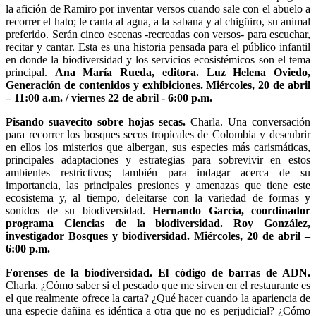
la afición de Ramiro por inventar versos cuando sale con el abuelo a
recorrer el hato; le canta al agua, a la sabana y al chigüiro, su animal
preferido. Serán cinco escenas -recreadas con versos- para escuchar,
recitar y cantar. Esta es una historia pensada para el público infantil
en donde la biodiversidad y los servicios ecosistémicos son el tema
principal.
Ana María Rueda, editora. Luz Helena Oviedo,
Generación de contenidos y exhibiciones. Miércoles, 20 de abril
– 11:00 a.m. / viernes 22 de abril - 6:00 p.m.
Pisando suavecito sobre hojas secas.
Charla. Una conversación
para recorrer los bosques secos tropicales de Colombia y descubrir
en ellos los misterios que albergan, sus especies más carismáticas,
principales adaptaciones y estrategias para sobrevivir en estos
ambientes restrictivos; también para indagar acerca de su
importancia, las principales presiones y amenazas que tiene este
ecosistema y, al tiempo, deleitarse con la variedad de formas y
sonidos de su biodiversidad.
Hernando García, coordinador
programa Ciencias de la biodiversidad. Roy González,
investigador Bosques y biodiversidad. Miércoles, 20 de abril –
6:00 p.m.
Forenses de la biodiversidad. El código de barras de ADN.
Charla. ¿Cómo saber si el pescado que me sirven en el restaurante es
el que realmente ofrece la carta? ¿Qué hacer cuando la apariencia de
una especie dañina es idéntica a otra que no es perjudicial? ¿Cómo