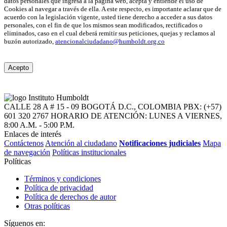
datos personales que ingresa a la página web, acepta y entiende el uso de
Cookies al navegar a través de ella. A este respecto, es importante aclarar que de
acuerdo con la legislación vigente, usted tiene derecho a acceder a sus datos
personales, con el fin de que los mismos sean modificados, rectificados o
eliminados, caso en el cual deberá remitir sus peticiones, quejas y reclamos al
buzón autorizado,
atencionalciudadano@humboldt.org.co
Acepto
CALLE 28 A # 15 - 09
BOGOTÁ D.C., COLOMBIA
PBX: (+57)
601 320 2767
HORARIO DE ATENCIÓN: LUNES A VIERNES,
8:00 A.M. - 5:00 P.M.
Enlaces de interés
Contáctenos
Atención al ciudadano
Notificaciones judiciales
Mapa
de navegación
Políticas institucionales
Políticas
Términos y condiciones
Política de privacidad
Política de derechos de autor
Otras políticas
Síguenos en: