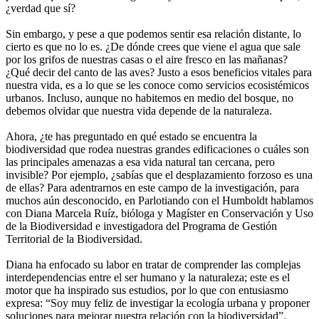
¿verdad que sí?
Sin embargo, y pese a que podemos sentir esa relación distante, lo
cierto es que no lo es. ¿De dónde crees que viene el agua que sale
por los grifos de nuestras casas o el aire fresco en las mañanas?
¿Qué decir del canto de las aves? Justo a esos beneficios vitales para
nuestra vida, es a lo que se les conoce como servicios ecosistémicos
urbanos. Incluso, aunque no habitemos en medio del bosque, no
debemos olvidar que nuestra vida depende de la naturaleza.
Ahora, ¿te has preguntado en qué estado se encuentra la
biodiversidad que rodea nuestras grandes edificaciones o cuáles son
las principales amenazas a esa vida natural tan cercana, pero
invisible? Por ejemplo, ¿sabías que el desplazamiento forzoso es una
de ellas? Para adentrarnos en este campo de la investigación, para
muchos aún desconocido, en Parlotiando con el Humboldt hablamos
con Diana Marcela Ruíz, bióloga y Magíster en Conservación y Uso
de la Biodiversidad e investigadora del Programa de Gestión
Territorial de la Biodiversidad.
Diana ha enfocado su labor en tratar de comprender las complejas
interdependencias entre el ser humano y la naturaleza; este es el
motor que ha inspirado sus estudios, por lo que con entusiasmo
expresa: “Soy muy feliz de investigar la ecología urbana y proponer
soluciones para mejorar nuestra relación con la biodiversidad”.