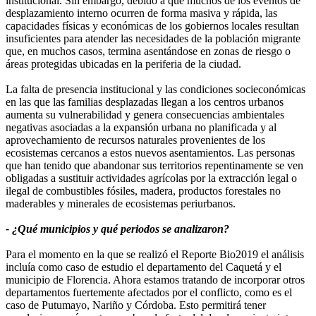
institucional. Sin embargo, debido a que muchos de los eventos de
desplazamiento interno ocurren de forma masiva y rápida, las
capacidades físicas y económicas de los gobiernos locales resultan
insuficientes para atender las necesidades de la población migrante
que, en muchos casos, termina asentándose en zonas de riesgo o
áreas protegidas ubicadas en la periferia de la ciudad.
La falta de presencia institucional y las condiciones socieconómicas
en las que las familias desplazadas llegan a los centros urbanos
aumenta su vulnerabilidad y genera consecuencias ambientales
negativas asociadas a la expansión urbana no planificada y al
aprovechamiento de recursos naturales provenientes de los
ecosistemas cercanos a estos nuevos asentamientos. Las personas
que han tenido que abandonar sus territorios repentinamente se ven
obligadas a sustituir actividades agrícolas por la extracción legal o
ilegal de combustibles fósiles, madera, productos forestales no
maderables y minerales de ecosistemas periurbanos.
- ¿Qué municipios y qué periodos se analizaron?
Para el momento en la que se realizó el Reporte Bio2019 el análisis
incluía como caso de estudio el departamento del Caquetá y el
municipio de Florencia. Ahora estamos tratando de incorporar otros
departamentos fuertemente afectados por el conflicto, como es el
caso de Putumayo, Nariño y Córdoba. Esto permitirá tener