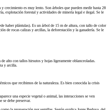
ón y crecimiento es muy lento. Son árboles que pueden medir hasta 28
 explotación forestal y actividades de minería legal e ilegal. Se le
de haber plántulas). Es un árbol de 15 m de altura, con tallo de color
 de rocas calizas y arcillas, la deforestación y la ganadería. Se le
de alto con tallos hirsutos y hojas ligeramente oblanceoladas.
a y arcilla.
émicos que recibimos de la naturaleza. Es bien conocida la crisis
saparece una especie vegetal o animal, las interacciones se ven
e se debe preservar.
ias como la propagación por semillas. Según explica Jorge Bedoya, del