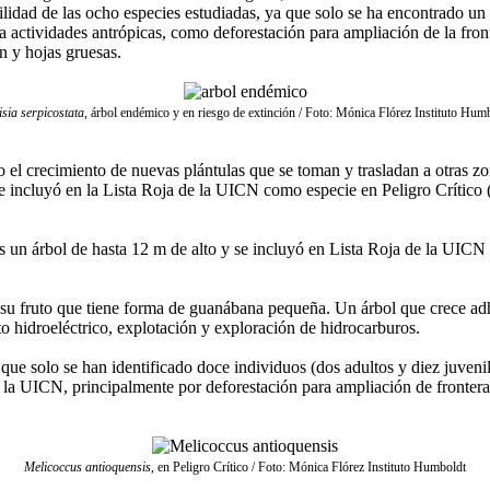
lidad de las ocho especies estudiadas, ya que solo se ha encontrado un i
 a actividades antrópicas, como deforestación para ampliación de la fro
n y hojas gruesas.
sia serpicostata
, árbol endémico y en riesgo de extinción / Foto: Mónica Flórez Instituto Hum
o el crecimiento de nuevas plántulas que se toman y trasladan a otras zo
e incluyó en la Lista Roja de la UICN como especie en Peligro Crítico 
s un árbol de hasta 12 m de alto y se incluyó en Lista Roja de la UICN
u fruto que tiene forma de guanábana pequeña. Un árbol que crece adher
o hidroeléctrico, explotación y exploración de hidrocarburos.
 que solo se han identificado doce individuos (dos adultos y diez juve
 la UICN, principalmente por deforestación para ampliación de frontera 
Melicoccus antioquensis
, en Peligro Crítico / Foto: Mónica Flórez Instituto Humboldt