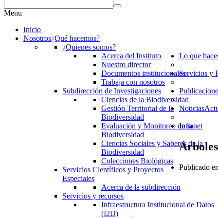
Menu
Inicio
Nosotros
¿Qué hacemos?
¿Quienes somos?
Acerca del Instituto
Lo que hac
Nuestro director
Documentos institucionales
Servicios y 
Trabaja con nosotros
Subdirección de Investigaciones
Publicacion
Ciencias de la Biodiversidad
Gestión Territorial de la
Noticias
Actu
Biodiversidad
Evaluación y Monitoreo de la
Intranet
Biodiversidad
Ciencias Sociales y Saberes de la
Árboles
Biodiversidad
Colecciones Biológicas
Publicado en
Servicios Científicos y Proyectos
Especiales
Acerca de la subdirección
Servicios y recursos
Infraestructura Institucional de Datos
(I2D)