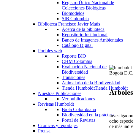
Registro Único Nacional de
Colecciones Biológicas
Biomodelos
SIB Colombia
Biblioteca Francisco Javier Matís
Acerca de la biblioteca
Repositorio Institucional
Banco de Imágenes Ambientales
Catálogo Digital
Portales web
Reporte BIO
CHM Colombia
Evaluación Nacional de
Biodiversidad
Bogotá D.C.
Transiciones
Animalario de la Biodiversidad
Tienda Humboldt
Tienda Humboldt
Árboles
Nuestras Publicaciones
Ver publicaciones
Revistas Humboldt
Biota Colombiana
Biodiversidad en la práctica
Investigador
Portal de Revistas
ocho especie
Cronicas y reportajes
de más indiv
Prensa