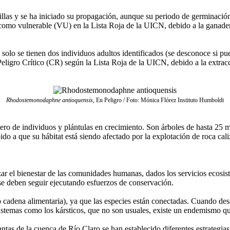
illas y se ha iniciado su propagación, aunque su periodo de germinaci
omo vulnerable (VU) en la Lista Roja de la UICN, debido a la ganadería,
solo se tienen dos individuos adultos identificados (se desconoce si pue
igro Crítico (CR) según la Lista Roja de la UICN, debido a la extracción
Rhodostemonodaphne antioquensis
, En Peligro / Foto: Mónica Flórez Instituto Humboldt
ro de individuos y plántulas en crecimiento. Son árboles de hasta 25 m 
 a que su hábitat está siendo afectado por la explotación de roca caliz
zar el bienestar de las comunidades humanas, dados los servicios ecosist
 se deben seguir ejecutando esfuerzos de conservación.
 (o cadena alimentaria), ya que las especies están conectadas. Cuando de
sistemas como los kársticos, que no son usuales, existe un endemismo qu
lantas de la cuenca de Río Claro se han establecido diferentes estrateg