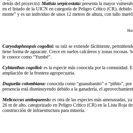
detrás del proyecto):
Matisia serpicostata:
presenta la mayor vulnerabi
en el listado de la UICN en categoría de Peligro Crítico (CR), debido
monte” y es un individuo de unos 12 metros de altura, con tallo marró
Mati
Caryodaphnopsis cogolloi:
su raíz se extiende fácilmente, permitiend
tiene forma de aguacate. Crece en suelos calcáreos y zonas rocosas. S
le conoce como “Yumbé”.
Cybianthus cogolloi:
es la especie más conocida por la comunidad. E
ampliación de la frontera agropecuaria.
Duguetia colombiana:
conocida como “guanabanito” o “piñito”, por s
presencia está disminuyendo debido a la ganadería, el aprovechamient
Melicoccus antioquensis:
es otra de las especies más amenazadas, ya
26 m de alto, categorizado en Peligro Crítico (CR) en la Lista Roja de
construcción de infraestructura para minería.