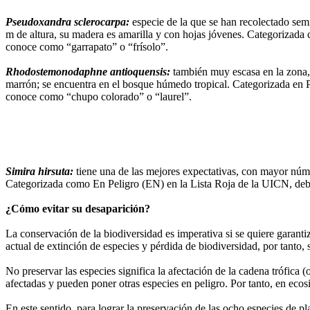
Pseudoxandra sclerocarpa:
especie de la que se han recolectado sem
m de altura, su madera es amarilla y con hojas jóvenes. Categorizada c
conoce como “garrapato” o “frísolo”.
Rhodostemonodaphne antioquensis:
también muy escasa en la zona, 
marrón; se encuentra en el bosque húmedo tropical. Categorizada en Pel
conoce como “chupo colorado” o “laurel”.
Simira hirsuta:
tiene una de las mejores expectativas, con mayor núme
Categorizada como En Peligro (EN) en la Lista Roja de la UICN, debido
¿Cómo evitar su desaparición?
La conservación de la biodiversidad es imperativa si se quiere garanti
actual de extinción de especies y pérdida de biodiversidad, por tanto,
No preservar las especies significa la afectación de la cadena trófica
afectadas y pueden poner otras especies en peligro. Por tanto, en eco
En este sentido, para lograr la preservación de las ocho especies de p