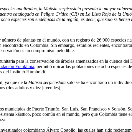
especies analizadas, la Matisia serpicostata presenta la mayor vulnera
uentra catalogada en Peligro Crítico (CR) en La Lista Roja de la Uni
 ocho especies son endémicas de la región, es decir, que solo se tienen 
úmero de plantas en el mundo, con un registro de 26.900 especies nativ
n encontrado en Colombia. Sin embargo, estudios recientes, encontraron
preservación es un compromiso ineludible.
unitaria para la conservación de árboles amenazados en la cuenca del Rí
ndación Franklinia;
permitió ubicar las poblaciones de ocho especies de
s del Instituto Humboldt.
ad, ya que de la
Matisia serpicostata
solo se ha encontrado un individuo 
os (dos adultos y diez juveniles).
los municipios de Puerto Triunfo, San Luis, San Francisco y Sonsón. Se 
osistema kárstico, poco común en el mundo, pero que Colombia tiene el pr
aza.
 investigador colombiano Álvaro Cogollo; las cuales han sido recientemen