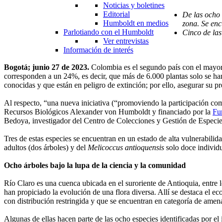
Noticias y boletines
Editorial
De las ocho 
Humboldt en medios
zona. Se enc
Parlotiando con el Humboldt
Cinco de las
Ver entrevistas
Información de interés
Bogotá; junio 27 de 2023.
Colombia es el segundo país con el mayor n
corresponden a un 24%, es decir, que más de 6.000 plantas solo se ha
conocidas y que están en peligro de extinción; por ello, asegurar su 
Al respecto, “una nueva iniciativa (“promoviendo la participación com
Recursos Biológicos Alexander von Humboldt y financiado por la
Fu
Bedoya, investigador del Centro de Colecciones y Gestión de Especie
Tres de estas especies se encuentran en un estado de alta vulnerabilid
adultos (dos árboles) y del
Melicoccus antioquensis
solo doce individu
Ocho árboles bajo la lupa de la ciencia y la comunidad
Río Claro es una cuenca ubicada en el suroriente de Antioquia, entre 
han propiciado la evolución de una flora diversa. Allí se destaca el ec
con distribución restringida y que se encuentran en categoría de amen
Algunas de ellas hacen parte de las ocho especies identificadas por el