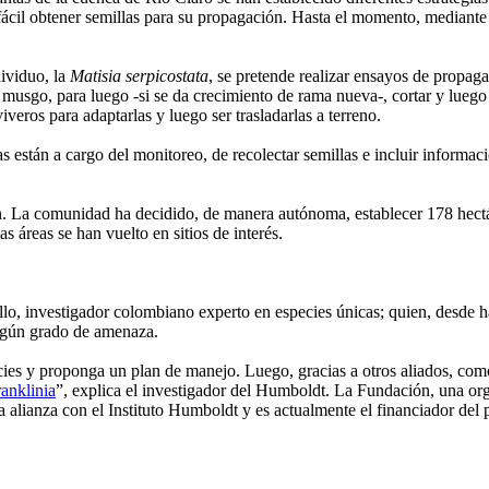
 fácil obtener semillas para su propagación. Hasta el momento, mediante
dividuo, la
Matisia serpicostata
, se pretende realizar ensayos de propaga
y musgo, para luego -si se da crecimiento de rama nueva-, cortar y lueg
iveros para adaptarlas y luego ser trasladarlas a terreno.
están a cargo del monitoreo, de recolectar semillas e incluir información
. La comunidad ha decidido, de manera autónoma, establecer 178 hectá
s áreas se han vuelto en sitios de interés.
ollo, investigador colombiano experto en especies únicas; quien, desde
algún grado de amenaza.
pecies y proponga un plan de manejo. Luego, gracias a otros aliados, c
anklinia
”, explica el investigador del Humboldt. La Fundación, una org
alianza con el Instituto Humboldt y es actualmente el financiador del p