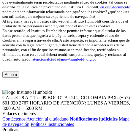
que eventualmente serán recolectados mediante el uso de cookies, tal como se
describe en la Política de privacidad del Instituto Humboldt;
en este documento
podrá obtener información relacionada con ¿qué son las cookies? ¿qué cookies
son utilizadas para mejorar su experiencia de navegación?
Al ingresar y navegar nuestro sitio web, el Instituto Humboldt considera que el
titular de datos personales acepta y entiende el uso de estas cookies.
En ese sentido, el Instituto Humboldt se permite informar que el titular de los
datos personales que ingresa a la página web, acepta y entiende el uso de
Cookies al navegar a través de ella. A este respecto, es importante aclarar que de
acuerdo con la legislación vigente, usted tiene derecho a acceder a sus datos
personales, con el fin de que los mismos sean modificados, rectificados o
eliminados, caso en el cual deberá remitir sus peticiones, quejas y reclamos al
buzón autorizado,
atencionalciudadano@humboldt.org.co
Acepto
CALLE 28 A # 15 - 09
BOGOTÁ D.C., COLOMBIA
PBX: (+57)
601 320 2767
HORARIO DE ATENCIÓN: LUNES A VIERNES,
8:00 A.M. - 5:00 P.M.
Enlaces de interés
Contáctenos
Atención al ciudadano
Notificaciones judiciales
Mapa
de navegación
Políticas institucionales
Políticas