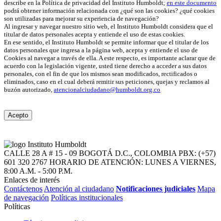
describe en la Política de privacidad del Instituto Humboldt;
en este documento
podrá obtener información relacionada con ¿qué son las cookies? ¿qué cookies
son utilizadas para mejorar su experiencia de navegación?
Al ingresar y navegar nuestro sitio web, el Instituto Humboldt considera que el
titular de datos personales acepta y entiende el uso de estas cookies.
En ese sentido, el Instituto Humboldt se permite informar que el titular de los
datos personales que ingresa a la página web, acepta y entiende el uso de
Cookies al navegar a través de ella. A este respecto, es importante aclarar que de
acuerdo con la legislación vigente, usted tiene derecho a acceder a sus datos
personales, con el fin de que los mismos sean modificados, rectificados o
eliminados, caso en el cual deberá remitir sus peticiones, quejas y reclamos al
buzón autorizado,
atencionalciudadano@humboldt.org.co
Acepto
CALLE 28 A # 15 - 09
BOGOTÁ D.C., COLOMBIA
PBX: (+57)
601 320 2767
HORARIO DE ATENCIÓN: LUNES A VIERNES,
8:00 A.M. - 5:00 P.M.
Enlaces de interés
Contáctenos
Atención al ciudadano
Notificaciones judiciales
Mapa
de navegación
Políticas institucionales
Políticas